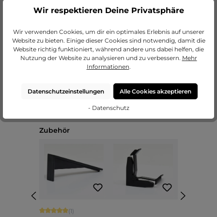
Wir respektieren Deine Privatsphäre
zu unseren Passepartouts
Wir verwenden Cookies, um dir ein optimales Erlebnis auf unserer
Website zu bieten. Einige dieser Cookies sind notwendig, damit die
Website richtig funktioniert, während andere uns dabei helfen, die
Nutzung der Website zu analysieren und zu verbessern.
Mehr
Informationen
.
Datenschutzeinstellungen
Alle Cookies akzeptieren
- Datenschutz
Produktgalerie überspringen
Zubehör
Durchschnittliche Bewertung von 5 von 5 Sternen
(1)