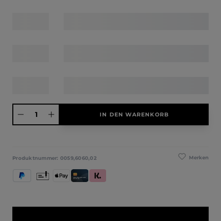
Produkt Anzahl: Gib den gewünschten Wert ein oder benutze die Schaltfläche
IN DEN WARENKORB
Merken
Produktnummer:
0059,6060,02
PayPal
Vorkasse
Apple Pay
Kredit- und Debitkarte
Klarna (Rechnung / Ratenkauf / Sofort)