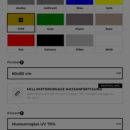
Alulike
Anthrazit
Blau
Gelb
Gold
Grün
Platin
Rosé
Rot
Schwarz
Silber
Weiß
auswählen
Format
EMPFEHLUNG
MILLIMETERGENAUE MASSANFERTIGUNG
Dein Wunschmaß ist nicht dabei? Wir fertigen passgenau
für dich.
auswählen
Glasart