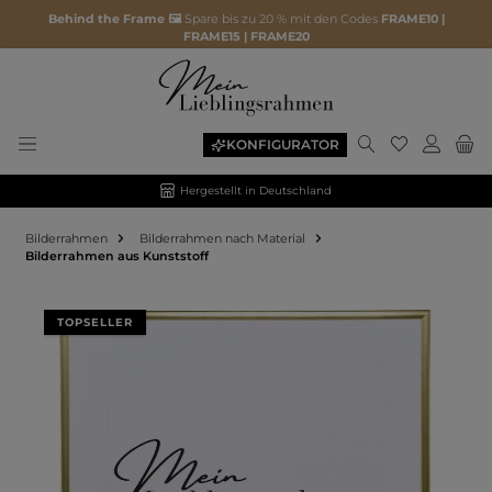
Behind the Frame 🖼️
Spare bis zu 20 % mit den Codes
FRAME10 |
FRAME15 | FRAME20
KONFIGURATOR
Hergestellt in Deutschland
Bilderrahmen
Bilderrahmen nach Material
Bilderrahmen aus Kunststoff
Bildergalerie überspringen
TOPSELLER