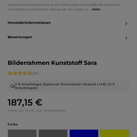
Unsere Rahmenleiste Sara ist ein halbrundes Kunststoffprofil, das durch
Leichtigkeit und Stabilität überzeugt. Die Leisten w…
Mehr
Herstellerinformationen
Bewertungen
Bilderrahmen Kunststoff Sara
Durchschnittliche Bewertung von 4.71 von 5 Sternen
(85)
7-9 Arbeitstage (Optional: Priorisierter Versand (+4€) (2-3
Arbeitstage))
187,15 €
Regulärer Preis:
Preise inkl. MwSt. zzgl. Versandkosten
auswählen
Farbe