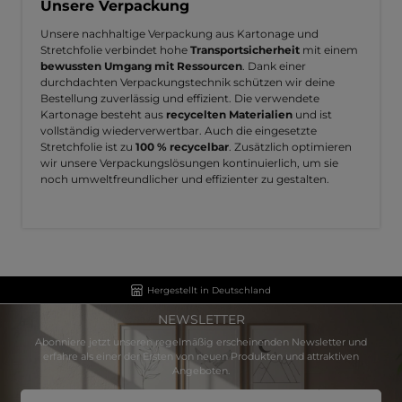
Unsere Verpackung
Unsere nachhaltige Verpackung aus Kartonage und
Stretchfolie verbindet hohe
Transportsicherheit
mit einem
bewussten Umgang mit Ressourcen
. Dank einer
durchdachten Verpackungstechnik schützen wir deine
Bestellung zuverlässig und effizient. Die verwendete
Kartonage besteht aus
recycelten Materialien
und ist
vollständig wiederverwertbar. Auch die eingesetzte
Stretchfolie ist zu
100 % recycelbar
. Zusätzlich optimieren
wir unsere Verpackungslösungen kontinuierlich, um sie
noch umweltfreundlicher und effizienter zu gestalten.
Hergestellt in Deutschland
NEWSLETTER
Abonniere jetzt unseren regelmäßig erscheinenden Newsletter und
erfahre als einer der Ersten von neuen Produkten und attraktiven
Angeboten.
E-