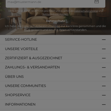
Mail-
Adresse
*
Diese Seite ist durch reCAPTCHA geschützt und es gelten die
Datenschutzrichtlinie
und
Nutzungsbedingungen
.
Datenschutz
Ich habe die
Datenschutzbestimmungen
zur Kenntnis genommen und die
AGB
gelesen und bin mit ihnen einverstanden.
SERVICE-HOTLINE
UNSERE VORTEILE
ZERTIFIZIERT & AUSGEZEICHNET
ZAHLUNGS- & VERSANDARTEN
ÜBER UNS
UNSERE COMMUNITIES
SHOPSERVICE
INFORMATIONEN