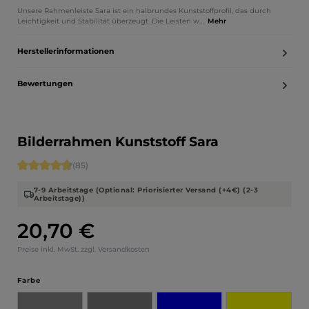
Unsere Rahmenleiste Sara ist ein halbrundes Kunststoffprofil, das durch
Leichtigkeit und Stabilität überzeugt. Die Leisten w…
Mehr
Herstellerinformationen
Bewertungen
Bilderrahmen Kunststoff Sara
Durchschnittliche Bewertung von 4.71 von 5 Sternen
(85)
7-9 Arbeitstage (Optional: Priorisierter Versand (+4€) (2-3
Arbeitstage))
20,70 €
Regulärer Preis:
Preise inkl. MwSt. zzgl. Versandkosten
auswählen
Farbe