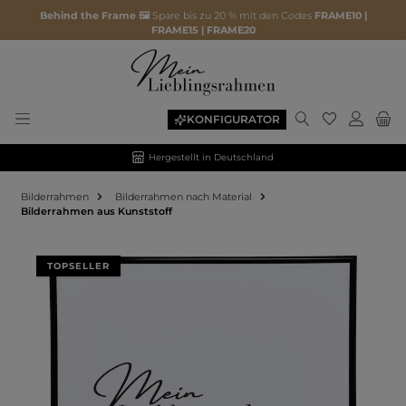
Behind the Frame 🖼️
Spare bis zu 20 % mit den Codes
FRAME10 |
FRAME15 | FRAME20
KONFIGURATOR
Hergestellt in Deutschland
Bilderrahmen
Bilderrahmen nach Material
Bilderrahmen aus Kunststoff
Bildergalerie überspringen
TOPSELLER