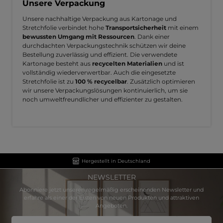
Unsere Verpackung
Unsere nachhaltige Verpackung aus Kartonage und
Stretchfolie verbindet hohe
Transportsicherheit
mit einem
bewussten Umgang mit Ressourcen
. Dank einer
durchdachten Verpackungstechnik schützen wir deine
Bestellung zuverlässig und effizient. Die verwendete
Kartonage besteht aus
recycelten Materialien
und ist
vollständig wiederverwertbar. Auch die eingesetzte
Stretchfolie ist zu
100 % recycelbar
. Zusätzlich optimieren
wir unsere Verpackungslösungen kontinuierlich, um sie
noch umweltfreundlicher und effizienter zu gestalten.
Hergestellt in Deutschland
NEWSLETTER
Abonniere jetzt unseren regelmäßig erscheinenden Newsletter und
erfahre als einer der Ersten von neuen Produkten und attraktiven
Angeboten.
E-