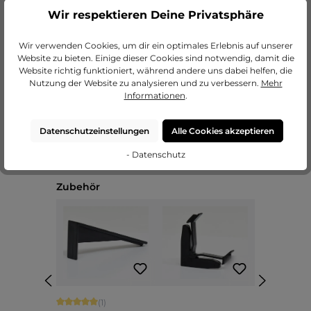
Wir respektieren Deine Privatsphäre
zu unseren Passepartouts
Wir verwenden Cookies, um dir ein optimales Erlebnis auf unserer
Website zu bieten. Einige dieser Cookies sind notwendig, damit die
Website richtig funktioniert, während andere uns dabei helfen, die
Nutzung der Website zu analysieren und zu verbessern.
Mehr
Informationen
.
Datenschutzeinstellungen
Alle Cookies akzeptieren
- Datenschutz
Produktgalerie überspringen
Zubehör
Durchschnittliche Bewertung von 5 von 5 Sternen
(1)