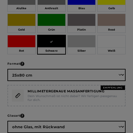
Alulike
Anthrazit
Blau
Gelb
Gold
Grün
Platin
Rosé
Schwarz
Rot
Silber
Weiß
auswählen
Format
EMPFEHLUNG
MILLIMETERGENAUE MASSANFERTIGUNG
Dein Wunschmaß ist nicht dabei? Wir fertigen passgenau
für dich.
auswählen
Glasart