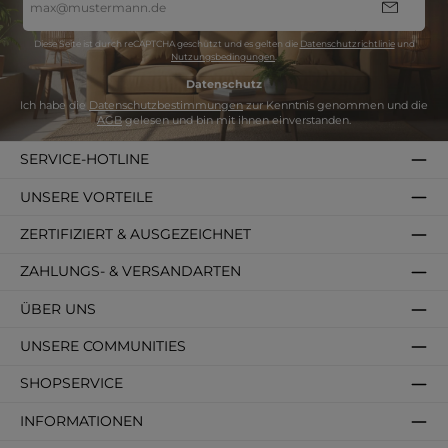
Mail-
Adresse
*
Diese Seite ist durch reCAPTCHA geschützt und es gelten die
Datenschutzrichtlinie
und
Nutzungsbedingungen
.
Datenschutz
Ich habe die
Datenschutzbestimmungen
zur Kenntnis genommen und die
AGB
gelesen und bin mit ihnen einverstanden.
SERVICE-HOTLINE
UNSERE VORTEILE
ZERTIFIZIERT & AUSGEZEICHNET
ZAHLUNGS- & VERSANDARTEN
ÜBER UNS
UNSERE COMMUNITIES
SHOPSERVICE
INFORMATIONEN