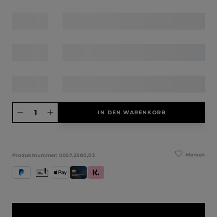
Produkt Anzahl: Gib den gewünschten Wert ein oder benutze die Schaltfläche
IN DEN WARENKORB
Merken
Produktnummer:
0057,2580,03
PayPal
Vorkasse
Apple Pay
Kredit- und Debitkarte
Klarna (Rechnung / Ratenkauf / Sofort)