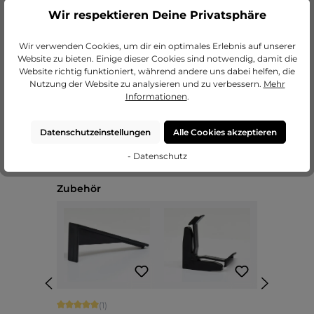
Wir respektieren Deine Privatsphäre
zu unseren Passepartouts
Wir verwenden Cookies, um dir ein optimales Erlebnis auf unserer
Website zu bieten. Einige dieser Cookies sind notwendig, damit die
Website richtig funktioniert, während andere uns dabei helfen, die
Nutzung der Website zu analysieren und zu verbessern.
Mehr
Informationen
.
Datenschutzeinstellungen
Alle Cookies akzeptieren
- Datenschutz
Produktgalerie überspringen
Zubehör
Durchschnittliche Bewertung von 5 von 5 Sternen
(1)