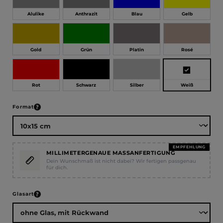
Alulike
Anthrazit
Blau
Gelb
Gold
Grün
Platin
Rosé
Weiß
Rot
Schwarz
Silber
auswählen
Format
EMPFEHLUNG
MILLIMETERGENAUE MASSANFERTIGUNG
Dein Wunschmaß ist nicht dabei? Wir fertigen passgenau
für dich.
auswählen
Glasart