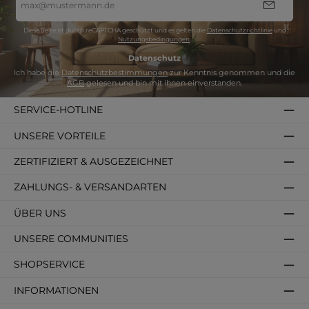
Mail-
Adresse
*
Diese Seite ist durch reCAPTCHA geschützt und es gelten die
Datenschutzrichtlinie
und
Nutzungsbedingungen
.
Datenschutz
Ich habe die
Datenschutzbestimmungen
zur Kenntnis genommen und die
AGB
gelesen und bin mit ihnen einverstanden.
SERVICE-HOTLINE
UNSERE VORTEILE
ZERTIFIZIERT & AUSGEZEICHNET
ZAHLUNGS- & VERSANDARTEN
ÜBER UNS
UNSERE COMMUNITIES
SHOPSERVICE
INFORMATIONEN