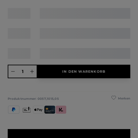
Produkt Anzahl: Gib den gewünschten Wert ein oder benutze die Schaltfläche
IN DEN WARENKORB
Merken
Produktnummer:
0057,1015,05
PayPal
Vorkasse
Apple Pay
Kredit- und Debitkarte
Klarna (Rechnung / Ratenkauf / Sofort)