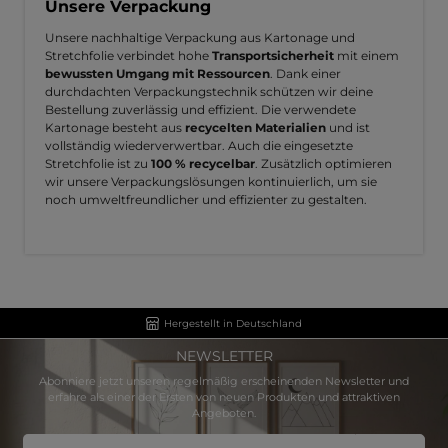
Unsere Verpackung
Unsere nachhaltige Verpackung aus Kartonage und
Stretchfolie verbindet hohe
Transportsicherheit
mit einem
bewussten Umgang mit Ressourcen
. Dank einer
durchdachten Verpackungstechnik schützen wir deine
Bestellung zuverlässig und effizient. Die verwendete
Kartonage besteht aus
recycelten Materialien
und ist
vollständig wiederverwertbar. Auch die eingesetzte
Stretchfolie ist zu
100 % recycelbar
. Zusätzlich optimieren
wir unsere Verpackungslösungen kontinuierlich, um sie
noch umweltfreundlicher und effizienter zu gestalten.
Hergestellt in Deutschland
NEWSLETTER
Abonniere jetzt unseren regelmäßig erscheinenden Newsletter und
erfahre als einer der Ersten von neuen Produkten und attraktiven
Angeboten.
E-