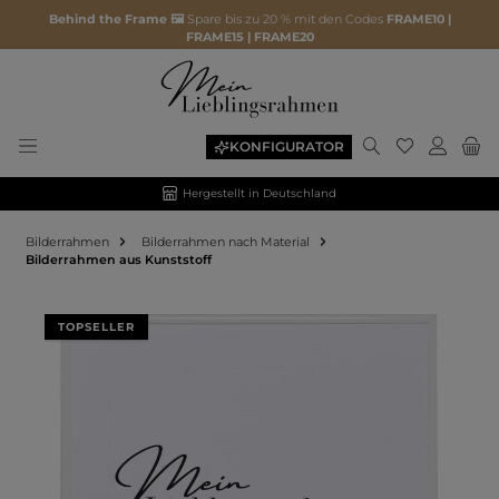
Behind the Frame 🖼️
Spare bis zu 20 % mit den Codes
FRAME10 |
FRAME15 | FRAME20
KONFIGURATOR
Hergestellt in Deutschland
Bilderrahmen
Bilderrahmen nach Material
Bilderrahmen aus Kunststoff
Bildergalerie überspringen
TOPSELLER