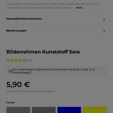
Unsere Rahmenleiste Sara ist ein halbrundes Kunststoffprofil, das durch
Leichtigkeit und Stabilität überzeugt. Die Leisten w…
Mehr
Herstellerinformationen
Bewertungen
Bilderrahmen Kunststoff Sara
Durchschnittliche Bewertung von 4.71 von 5 Sternen
(85)
6-8 Arbeitstage (Optional: Priorisierter Versand (+4€) (2-3
Arbeitstage))
5,90 €
Regulärer Preis:
Preise inkl. MwSt. zzgl. Versandkosten
auswählen
Farbe