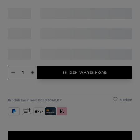
Produkt Anzahl: Gib den gewünschten Wert ein oder benutze die Schaltfläche
IN DEN WARENKORB
Merken
Produktnummer:
0059,3040,02
PayPal
Vorkasse
Apple Pay
Kredit- und Debitkarte
Klarna (Rechnung / Ratenkauf / Sofort)