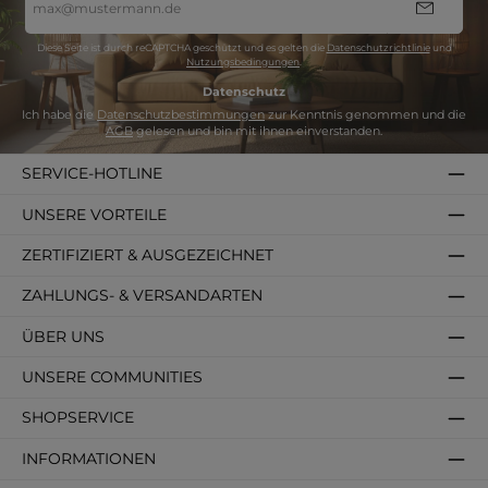
Mail-
Adresse
*
Diese Seite ist durch reCAPTCHA geschützt und es gelten die
Datenschutzrichtlinie
und
Nutzungsbedingungen
.
Datenschutz
Ich habe die
Datenschutzbestimmungen
zur Kenntnis genommen und die
AGB
gelesen und bin mit ihnen einverstanden.
SERVICE-HOTLINE
UNSERE VORTEILE
ZERTIFIZIERT & AUSGEZEICHNET
ZAHLUNGS- & VERSANDARTEN
ÜBER UNS
UNSERE COMMUNITIES
SHOPSERVICE
INFORMATIONEN