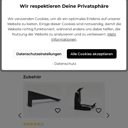
Wir respektieren Deine Privatsphäre
zu unseren Passepartouts
Wir verwenden Cookies, um dir ein optimales Erlebnis auf unserer
Website zu bieten. Einige dieser Cookies sind notwendig, damit die
Website richtig funktioniert, während andere uns dabei helfen, die
Nutzung der Website zu analysieren und zu verbessern.
Mehr
Informationen
.
Datenschutzeinstellungen
Alle Cookies akzeptieren
- Datenschutz
Produktgalerie überspringen
Zubehör
Durchschnittliche Bewertung von 5 von 5 Sternen
(1)