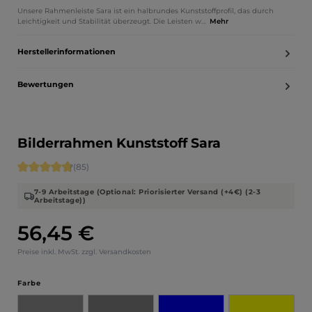
Unsere Rahmenleiste Sara ist ein halbrundes Kunststoffprofil, das durch
Leichtigkeit und Stabilität überzeugt. Die Leisten w…
Mehr
Herstellerinformationen
Bewertungen
Bilderrahmen Kunststoff Sara
Durchschnittliche Bewertung von 4.71 von 5 Sternen
(85)
7-9 Arbeitstage (Optional: Priorisierter Versand (+4€) (2-3
Arbeitstage))
56,45 €
Regulärer Preis:
Preise inkl. MwSt. zzgl. Versandkosten
auswählen
Farbe