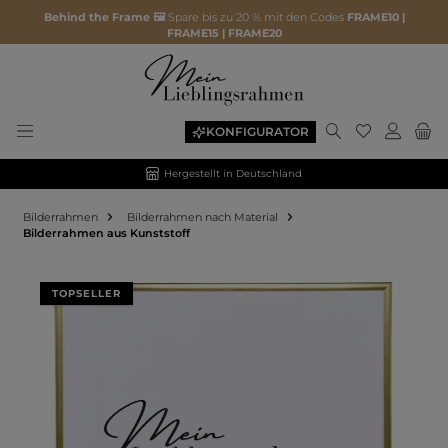
Behind the Frame 🖼️
Spare bis zu 20 % mit den Codes
FRAME10 |
FRAME15 | FRAME20
KONFIGURATOR
Hergestellt in Deutschland
Bilderrahmen
Bilderrahmen nach Material
Bilderrahmen aus Kunststoff
Bildergalerie überspringen
TOPSELLER