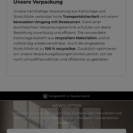
Unsere Verpackung
Unsere nachhaltige Verpackung aus Kartonage und
Stretchfolie verbindet hohe
Transportsicherheit
mit einem
bewussten Umgang mit Ressourcen
. Dank einer
durchdachten Verpackungstechnik schützen wir deine
Bestellung zuverlässig und effizient. Die verwendete
Kartonage besteht aus
recycelten Materialien
und ist
vollständig wiederverwertbar. Auch die eingesetzte
Stretchfolie ist zu
100 % recycelbar
. Zusätzlich optimieren
wir unsere Verpackungslösungen kontinuierlich, um sie
noch umweltfreundlicher und effizienter zu gestalten.
Hergestellt in Deutschland
NEWSLETTER
Abonniere jetzt unseren regelmäßig erscheinenden Newsletter und
erfahre als einer der Ersten von neuen Produkten und attraktiven
Angeboten.
E-