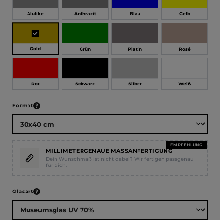
Alulike
Anthrazit
Blau
Gelb
Gold
Grün
Platin
Rosé
Rot
Schwarz
Silber
Weiß
auswählen
Format
EMPFEHLUNG
MILLIMETERGENAUE MASSANFERTIGUNG
Dein Wunschmaß ist nicht dabei? Wir fertigen passgenau
für dich.
auswählen
Glasart