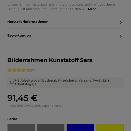
Unsere Rahmenleiste Sara ist ein halbrundes Kunststoffprofil, das durch
Leichtigkeit und Stabilität überzeugt. Die Leisten w…
Mehr
Herstellerinformationen
Bewertungen
Bilderrahmen Kunststoff Sara
Durchschnittliche Bewertung von 4.71 von 5 Sternen
(85)
7-9 Arbeitstage (Optional: Priorisierter Versand (+4€) (2-3
Arbeitstage))
91,45 €
Regulärer Preis:
Preise inkl. MwSt. zzgl. Versandkosten
auswählen
Farbe