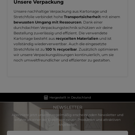
Unsere Verpackung
Unsere nachhaltige Verpackung aus Kartonage und
Stretchfolie verbindet hohe
Transportsicherheit
mit einem
bewussten Umgang mit Ressourcen
. Dank einer
durchdachten Verpackungstechnik schützen wir deine
Bestellung zuverlässig und effizient. Die verwendete
Kartonage besteht aus
recycelten Materialien
und ist
vollständig wiederverwertbar. Auch die eingesetzte
Stretchfolie ist zu
100 % recycelbar
. Zusätzlich optimieren
wir unsere Verpackungslösungen kontinuierlich, um sie
noch umweltfreundlicher und effizienter zu gestalten.
Hergestellt in Deutschland
NEWSLETTER
Abonniere jetzt unseren regelmäßig erscheinenden Newsletter und
erfahre als einer der Ersten von neuen Produkten und attraktiven
Angeboten.
E-