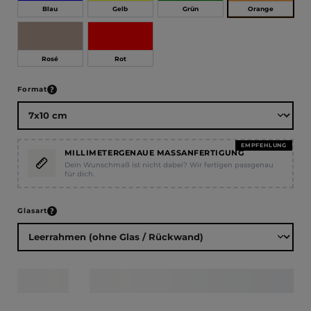
Orange
Blau
Gelb
Grün
Rosé
Rot
auswählen
Format
EMPFEHLUNG
MILLIMETERGENAUE MASSANFERTIGUNG
Dein Wunschmaß ist nicht dabei? Wir fertigen passgenau
für dich.
auswählen
Glasart