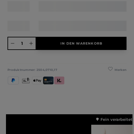
Produkt Anzahl: Gib den gewünschten Wert ein oder benutze die Schaltfläche
IN DEN WARENKORB
Merken
Produktnummer:
2504,0710,17
PayPal
Vorkasse
Apple Pay
Kredit- und Debitkarte
Klarna (Rechnung / Ratenkauf / Sofort)
🌳 Fein verarbeitet