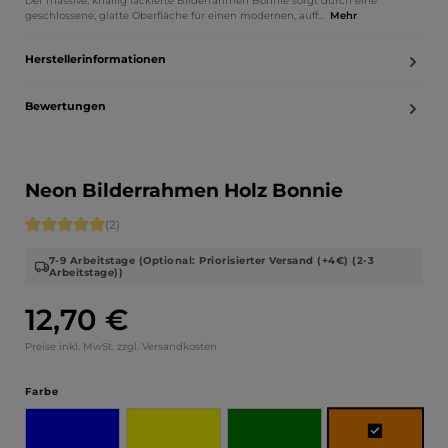
Der massive, knallig lackierte Bilderrahmen Bonnie sorgt durch eine
geschlossene, glatte Oberfläche für einen modernen, auff…
Mehr
Herstellerinformationen
Bewertungen
Neon Bilderrahmen Holz Bonnie
Durchschnittliche Bewertung von 5 von 5 Sternen
(2)
7-9 Arbeitstage (Optional: Priorisierter Versand (+4€) (2-3
Arbeitstage))
12,70 €
Regulärer Preis:
Preise inkl. MwSt. zzgl. Versandkosten
auswählen
Farbe