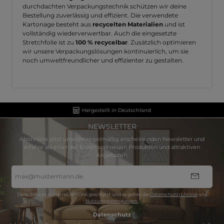
durchdachten Verpackungstechnik schützen wir deine
Bestellung zuverlässig und effizient. Die verwendete
Kartonage besteht aus
recycelten Materialien
und ist
vollständig wiederverwertbar. Auch die eingesetzte
Stretchfolie ist zu
100 % recycelbar
. Zusätzlich optimieren
wir unsere Verpackungslösungen kontinuierlich, um sie
noch umweltfreundlicher und effizienter zu gestalten.
Hergestellt in Deutschland
NEWSLETTER
Abonniere jetzt unseren regelmäßig erscheinenden Newsletter und
erfahre als einer der Ersten von neuen Produkten und attraktiven
Angeboten.
E-
Mail-
Adresse
*
Diese Seite ist durch reCAPTCHA geschützt und es gelten die
Datenschutzrichtlinie
und
Nutzungsbedingungen
.
Datenschutz