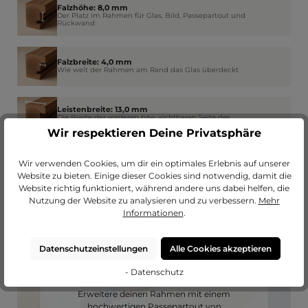
Falzhöhe: 8,0 mm
Der Platz im Rahmen für Glas, Bild, Passepartout und
Rückwand
Falzbreite: 4,0 mm
Wie weit der Rahmen am Rand das Glas überdeckt
Leistenbreite: 13,0 mm
Die Breite der vorderen bzw. sichtbaren Seite des
Rahmenprofils
Wir respektieren Deine Privatsphäre
Wir verwenden Cookies, um dir ein optimales Erlebnis auf unserer
Website zu bieten. Einige dieser Cookies sind notwendig, damit die
Website richtig funktioniert, während andere uns dabei helfen, die
Nutzung der Website zu analysieren und zu verbessern.
Mehr
Informationen
.
Datenschutzeinstellungen
Alle Cookies akzeptieren
Passendes Passepartout?
- Datenschutz
Erweitere deinen Rahmen mit einem
hochwertigen Passepartout von