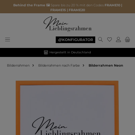
Behind the Frame 🖼️
Spare bis zu 20 % mit den Codes
FRAME10 |
FRAME15 | FRAME20
KONFIGURATOR
Hergestellt in Deutschland
Bilderrahmen
Bilderrahmen nach Farbe
Bilderrahmen Neon
Bildergalerie überspringen