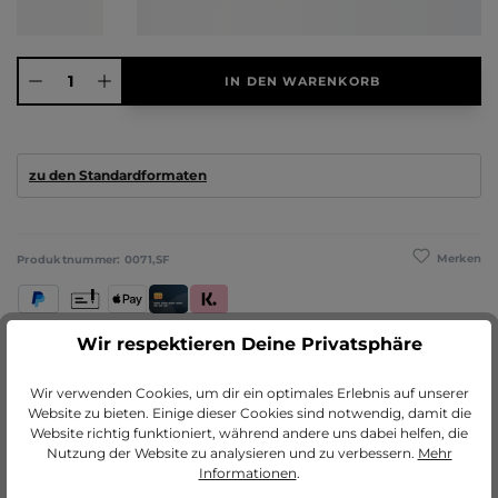
Produkt Anzahl: Gib den gewünschten Wert ein oder benutze die Schaltflächen
IN DEN WARENKORB
zu den Standardformaten
Merken
Produktnummer:
0071,SF
PayPal
Vorkasse
Apple Pay
Kredit- und Debitkarte
Klarna (Rechnung / Ratenkauf / Sofort)
Wir respektieren Deine Privatsphäre
Beschreibung
Wir verwenden Cookies, um dir ein optimales Erlebnis auf unserer
Diese 2,5 mm dicke Rückwand eignet sich für unsere
Website zu bieten. Einige dieser Cookies sind notwendig, damit die
Aluminiumbilderrahmen Mika, Noah und Costa. Die Rückwand ist mit
Website richtig funktioniert, während andere uns dabei helfen, die
speziell…
Mehr
Nutzung der Website zu analysieren und zu verbessern.
Mehr
Informationen
.
Herstellerinformationen