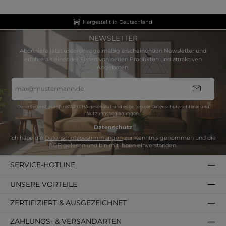
Hergestellt in Deutschland
NEWSLETTER
Abonniere jetzt unseren regelmäßig erscheinenden Newsletter und
erfahre als einer der Ersten von neuen Produkten und attraktiven
Angeboten.
E-
Mail-
Adresse
*
Diese Seite ist durch reCAPTCHA geschützt und es gelten die
Datenschutzrichtlinie
und
Nutzungsbedingungen
.
Datenschutz
Ich habe die
Datenschutzbestimmungen
zur Kenntnis genommen und die
AGB
gelesen und bin mit ihnen einverstanden.
SERVICE-HOTLINE
UNSERE VORTEILE
ZERTIFIZIERT & AUSGEZEICHNET
ZAHLUNGS- & VERSANDARTEN