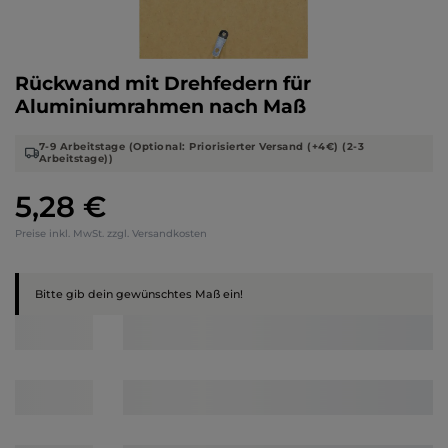
Rückwand mit Drehfedern für
Aluminiumrahmen nach Maß
7-9 Arbeitstage (Optional: Priorisierter Versand (+4€) (2-3
Arbeitstage))
5,28 €
Regulärer Preis:
Preise inkl. MwSt. zzgl. Versandkosten
Bitte gib dein gewünschtes Maß ein!