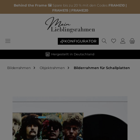
Behind the Frame 🖼️
Spare bis zu 20 % mit den Codes
FRAME10 |
FRAME15 | FRAME20
KONFIGURATOR
Hergestellt in Deutschland
Bilderrahmen
Objektrahmen
Bilderrahmen für Schallplatten
Bildergalerie überspringen