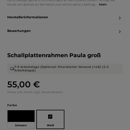
Du schwelgst gerne in Erinnerungen an die früheren Zeiten? Bringe die
Musik von damals an die Wand und rahme deine Lieblings…
Mehr
Herstellerinformationen
Bewertungen
Schallplattenrahmen Paula groß
7-9 Arbeitstage (Optional: Priorisierter Versand (+4€) (2-3
Arbeitstage))
55,00 €
Regulärer Preis:
Preise inkl. MwSt. zzgl. Versandkosten
auswählen
Farbe
Weiß
Schwarz