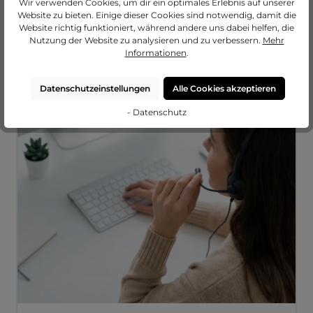
Wir verwenden Cookies, um dir ein optimales Erlebnis auf unserer
Website zu bieten. Einige dieser Cookies sind notwendig, damit die
Das sagen unsere Kund:innen
Website richtig funktioniert, während andere uns dabei helfen, die
Nutzung der Website zu analysieren und zu verbessern.
Mehr
Informationen
.
Unsere Leistungen
Datenschutzeinstellungen
Alle Cookies akzeptieren
- Datenschutz