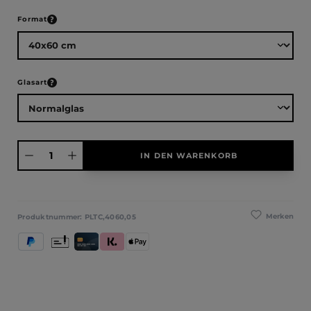
auswählen
Format
auswählen
Glasart
Produkt Anzahl: Gib den gewünschten Wert ein oder benutze die Schaltfläche
IN DEN WARENKORB
Merken
Produktnummer:
PLTC,4060,05
PayPal
Vorkasse
Kredit- und Debitkarte
Klarna (Rechnung / Ratenkauf / Sofort)
Apple Pay