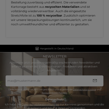
Bestellung zuverlässig und effizient. Die verwendete
Kartonage besteht aus
recycelten Materialien
und ist
vollständig wiederverwertbar. Auch die eingesetzte
Stretchfolie ist zu
100 % recycelbar
. Zusätzlich optimieren
wir unsere Verpackungslösungen kontinuierlich, um sie
noch umweltfreundlicher und effizienter zu gestalten.
Hergestellt in Deutschland
NEWSLETTER
Abonniere jetzt unseren regelmäßig erscheinenden Newsletter und
erfahre als einer der Ersten von neuen Produkten und attraktiven
Angeboten.
E-
Mail-
Adresse
*
Diese Seite ist durch reCAPTCHA geschützt und es gelten die
Datenschutzrichtlinie
und
Nutzungsbedingungen
.
Datenschutz
Ich habe die
Datenschutzbestimmungen
zur Kenntnis genommen und die
AGB
gelesen und bin mit ihnen einverstanden.