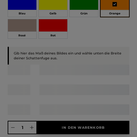
Orange
Blau
Gelb
Grün
Rosé
Rot
Gib hier das Maß deines Bildes ein und wähle unten die Breite
deiner Schattenfuge aus.
Produkt Anzahl: Gib den gewünschten Wert ein oder benutze die Schaltfläche
IN DEN WARENKORB