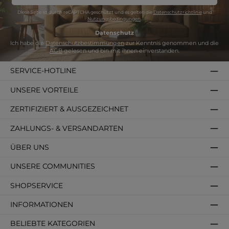
Adresse
*
Diese Seite ist durch reCAPTCHA geschützt und es gelten die
Datenschutzrichtlinie
und
Nutzungsbedingungen
.
Datenschutz
Ich habe die
Datenschutzbestimmungen
zur Kenntnis genommen und die
AGB
gelesen und bin mit ihnen einverstanden.
SERVICE-HOTLINE
UNSERE VORTEILE
ZERTIFIZIERT & AUSGEZEICHNET
ZAHLUNGS- & VERSANDARTEN
ÜBER UNS
UNSERE COMMUNITIES
SHOPSERVICE
INFORMATIONEN
BELIEBTE KATEGORIEN