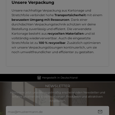
Unsere Verpackung
Unsere nachhaltige Verpackung aus Kartonage und
Stretchfolie verbindet hohe
Transportsicherheit
mit einem
bewussten Umgang mit Ressourcen
. Dank einer
durchdachten Verpackungstechnik schützen wir deine
Bestellung zuverlässig und effizient. Die verwendete
Kartonage besteht aus
recycelten Materialien
und ist
vollständig wiederverwertbar. Auch die eingesetzte
Stretchfolie ist zu
100 % recycelbar
. Zusätzlich optimieren
wir unsere Verpackungslösungen kontinuierlich, um sie
noch umweltfreundlicher und effizienter zu gestalten.
Hergestellt in Deutschland
NEWSLETTER
Abonniere jetzt unseren regelmäßig erscheinenden Newsletter und
erfahre als einer der Ersten von neuen Produkten und attraktiven
Angeboten.
E-
Mail-