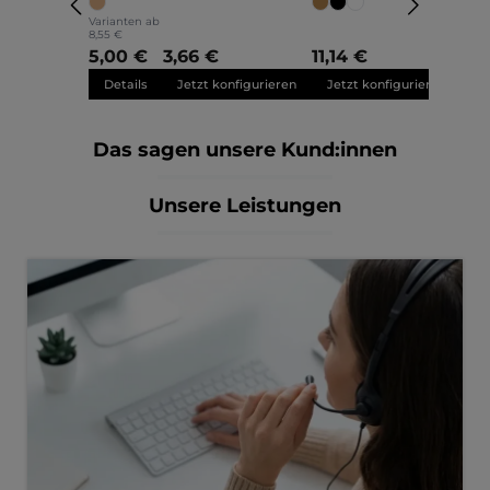
schmal
nach Maß
nac
Varianten ab
8,55 €
5,00 €
3,66 €
11,14 €
11,
Details
Jetzt konfigurieren
Jetzt konfigurieren
Je
Das sagen unsere Kund:innen
Unsere Leistungen