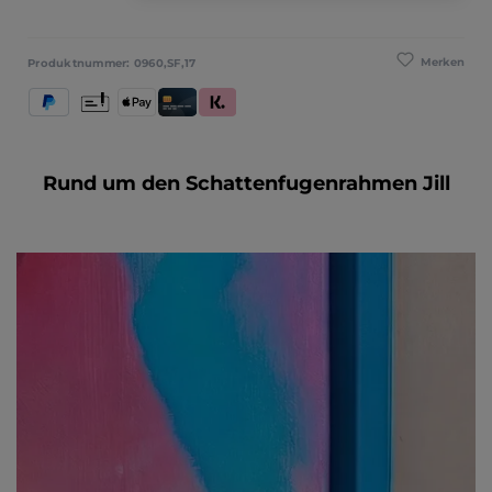
Merken
Produktnummer:
0960,SF,17
PayPal
Vorkasse
Apple Pay
Kredit- und Debitkarte
Klarna (Rechnung / Ratenkauf / Sofort)
Rund um den Schattenfugenrahmen Jill