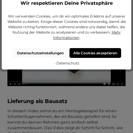
Wir respektieren Deine Privatsphäre
Wir verwenden Cookies, um dir ein optimales Erlebnis auf unserer
Website zu bieten. Einige dieser Cookies sind notwendig, damit die
Website richtig funktioniert, während andere uns dabei helfen, die
Nutzung der Website zu analysieren und zu verbessern.
Mehr
Informationen
.
Datenschutzeinstellungen
Alle Cookies akzeptieren
- Datenschutz
Lieferung als Bausatz
In diesem Video siehst du ein Montagebeispiel für einen
Schattenfugenrahmen, der als Bausatz geliefert wird. So
kannst du deinen Rahmen ganz einfach selbst
zusammenbauen. Das Video zeigt dir Schritt für Schritt, wie