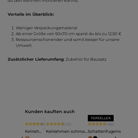
du den Rahmen montieren kannst.
Vorteile im Überblick:
Weniger Verpackungsmaterial
Ab einer Größe von 50x70 cm sparst du bis zu 12,50 €
Ressourcenschonender und somit besser für unsere
Umwelt
Zusätzlicher Lieferumfang
: Zubehör für Bausatz
Produktgalerie überspringen
Kunden kauften auch
TOPSELLER
TO
(
Durchschnittliche Bewertung von 4.6 von 5 Sternen
Durchschnittliche Bewertung von 4.84 von 5 Ste
Durchschnittliche Bewertu
Durc
5
(70)
(198)
)
Keilrahm
Keilrahmen schmal
Schattenfugenrahm
Sch
en
nach Maß
en schmal Julia -
en 