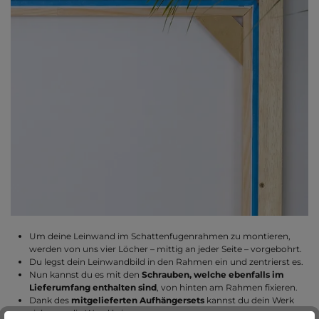
Um deine Leinwand im Schattenfugenrahmen zu montieren,
werden von uns vier Löcher – mittig an jeder Seite – vorgebohrt.
Du legst dein Leinwandbild in den Rahmen ein und zentrierst es.
Nun kannst du es mit den
Schrauben, welche ebenfalls im
Lieferumfang enthalten sind
, von hinten am Rahmen fixieren.
Dank des
mitgelieferten Aufhängersets
kannst du dein Werk
sicher an die Wand bringen.