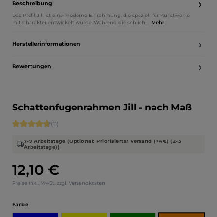
Beschreibung
Das Profil Jill ist eine moderne Einrahmung, die speziell für Kunstwerke
mit Charakter entwickelt wurde. Während die schlich…
Mehr
Herstellerinformationen
Bewertungen
Schattenfugenrahmen Jill - nach Maß
Durchschnittliche Bewertung von 4.73 von 5 Sternen
(11)
7-9 Arbeitstage (Optional: Priorisierter Versand (+4€) (2-3
Arbeitstage))
12,10 €
Regulärer Preis:
Preise inkl. MwSt. zzgl. Versandkosten
auswählen
Farbe