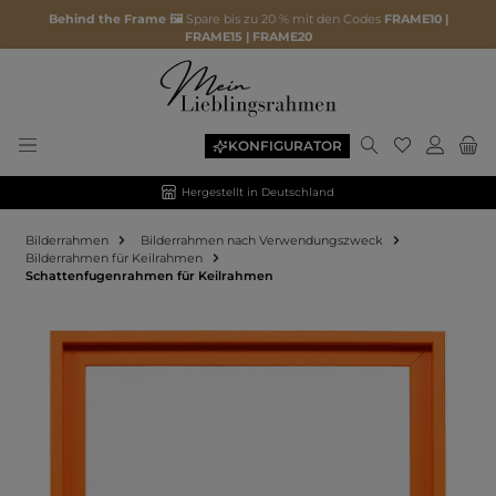
Behind the Frame 🖼️
Spare bis zu 20 % mit den Codes
FRAME10 |
FRAME15 | FRAME20
KONFIGURATOR
Hergestellt in Deutschland
Bilderrahmen
Bilderrahmen nach Verwendungszweck
Bilderrahmen für Keilrahmen
Schattenfugenrahmen für Keilrahmen
Bildergalerie überspringen