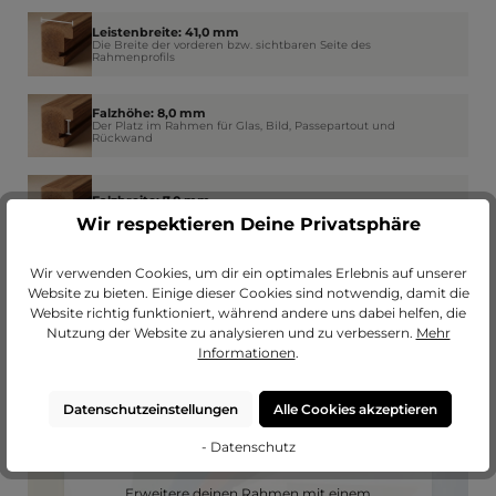
Leistenbreite: 41,0 mm
Die Breite der vorderen bzw. sichtbaren Seite des
Rahmenprofils
Falzhöhe: 8,0 mm
Der Platz im Rahmen für Glas, Bild, Passepartout und
Rückwand
Falzbreite: 7,0 mm
Wie weit der Rahmen am Rand das Glas überdeckt
Wir respektieren Deine Privatsphäre
Wir verwenden Cookies, um dir ein optimales Erlebnis auf unserer
Website zu bieten. Einige dieser Cookies sind notwendig, damit die
Website richtig funktioniert, während andere uns dabei helfen, die
Nutzung der Website zu analysieren und zu verbessern.
Mehr
Informationen
.
Datenschutzeinstellungen
Alle Cookies akzeptieren
- Datenschutz
Passendes Passepartout?
Erweitere deinen Rahmen mit einem