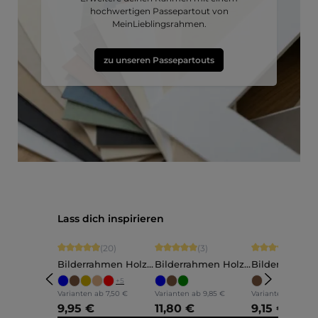
hochwertigen Passepartout von
MeinLieblingsrahmen.
zu unseren Passepartouts
Produktgalerie überspringen
Lass dich inspirieren
Durchschnittliche Bewertung von 4.9 von 5 Sternen
Durchschnittliche Bewertung von 5 vo
Durchschnittli
(20)
(3)
(5)
Bilderrahmen Holz
Bilderrahmen Holz
Bilderrahmen
Ava
Annelie
Martha
+
5
Varianten ab
7,50 €
Varianten ab
9,85 €
Varianten ab
7,60 
9,95 €
11,80 €
9,15 €