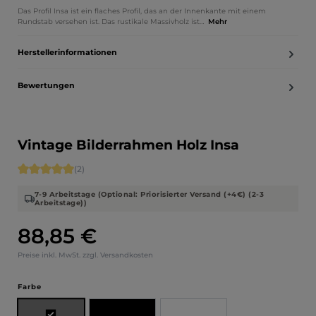
Das Profil Insa ist ein flaches Profil, das an der Innenkante mit einem
Rundstab versehen ist. Das rustikale Massivholz ist…
Mehr
Herstellerinformationen
Bewertungen
Vintage Bilderrahmen Holz Insa
Durchschnittliche Bewertung von 5 von 5 Sternen
(2)
7-9 Arbeitstage (Optional: Priorisierter Versand (+4€) (2-3
Arbeitstage))
88,85 €
Regulärer Preis:
Preise inkl. MwSt. zzgl. Versandkosten
auswählen
Farbe