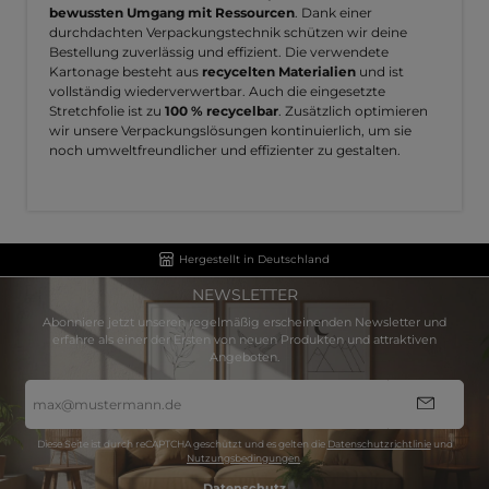
bewussten Umgang mit Ressourcen
. Dank einer
durchdachten Verpackungstechnik schützen wir deine
Bestellung zuverlässig und effizient. Die verwendete
Kartonage besteht aus
recycelten Materialien
und ist
vollständig wiederverwertbar. Auch die eingesetzte
Stretchfolie ist zu
100 % recycelbar
. Zusätzlich optimieren
wir unsere Verpackungslösungen kontinuierlich, um sie
noch umweltfreundlicher und effizienter zu gestalten.
Hergestellt in Deutschland
NEWSLETTER
Abonniere jetzt unseren regelmäßig erscheinenden Newsletter und
erfahre als einer der Ersten von neuen Produkten und attraktiven
Angeboten.
E-
Mail-
Adresse
*
Diese Seite ist durch reCAPTCHA geschützt und es gelten die
Datenschutzrichtlinie
und
Nutzungsbedingungen
.
Datenschutz