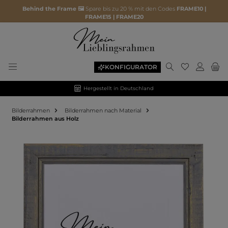
Behind the Frame 🖼️
Spare bis zu 20 % mit den Codes
FRAME10 |
FRAME15 | FRAME20
KONFIGURATOR
Hergestellt in Deutschland
Bilderrahmen
Bilderrahmen nach Material
Bilderrahmen aus Holz
Bildergalerie überspringen