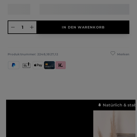
Produkt Anzahl: Gib den gewünschten Wert ein oder benutze die Schaltfläche
IN DEN WARENKORB
Merken
Produktnummer:
2248,1827,12
PayPal
Vorkasse
Apple Pay
Kredit- und Debitkarte
Klarna (Rechnung / Ratenkauf / Sofort)
🌲 Natürlich & stab