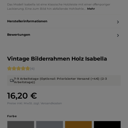
Das Modell Isabella ist eine klassische Holzleiste mit einer offenporiger
Lackierung. Eine zum Bild hin abfallende Hohlkehle…
Mehr
Herstellerinformationen
Bewertungen
Vintage Bilderrahmen Holz Isabella
Durchschnittliche Bewertung von 5 von 5 Sternen
(4)
7-9 Arbeitstage (Optional: Priorisierter Versand (+4€) (2-3
Arbeitstage))
16,20 €
Regulärer Preis:
Preise inkl. MwSt. zzgl. Versandkosten
auswählen
Farbe