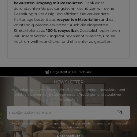
bewussten Umgang mit Ressourcen
. Dank einer
durchdachten Verpackungstechnik schützen wir deine
Bestellung zuverlässig und effizient. Die verwendete
Kartonage besteht aus
recycelten Materialien
und ist
vollständig wiederverwertbar. Auch die eingesetzte
Stretchfolie ist zu
100 % recycelbar
. Zusätzlich optimieren
wir unsere Verpackungslösungen kontinuierlich, um sie
noch umweltfreundlicher und effizienter zu gestalten.
Hergestellt in Deutschland
NEWSLETTER
Abonniere jetzt unseren regelmäßig erscheinenden Newsletter und
erfahre als einer der Ersten von neuen Produkten und attraktiven
Angeboten.
E-
Mail-
Adresse
*
Diese Seite ist durch reCAPTCHA geschützt und es gelten die
Datenschutzrichtlinie
und
Nutzungsbedingungen
.
Datenschutz