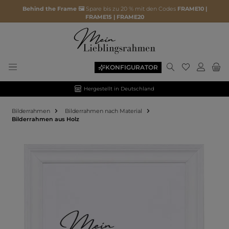
Behind the Frame 🖼️
Spare bis zu 20 % mit den Codes
FRAME10 |
FRAME15 | FRAME20
KONFIGURATOR
Hergestellt in Deutschland
Bilderrahmen
Bilderrahmen nach Material
Bilderrahmen aus Holz
Bildergalerie überspringen