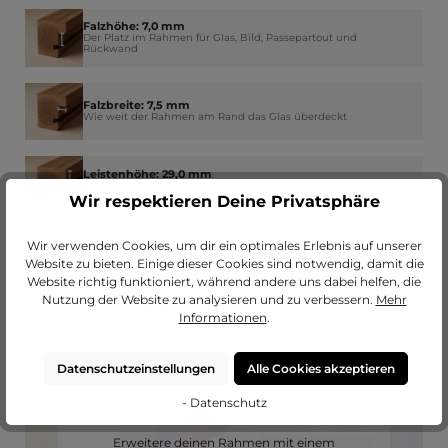
Falzhöhe: 7,0 mm
Der Platz im Rahmen für Glas, Bild, Passepartout und
Rückwand
Falzbreite: 7,5 mm
Wie weit der Rahmen am Rand das Glas überdeckt
Leistenhöhe: 29,0 mm
Dicke bzw. Tiefe des Rahmens - So viel trägt dieser auf die
Wand auf
Wir respektieren Deine Privatsphäre
Wir verwenden Cookies, um dir ein optimales Erlebnis auf unserer
Website zu bieten. Einige dieser Cookies sind notwendig, damit die
Website richtig funktioniert, während andere uns dabei helfen, die
Nutzung der Website zu analysieren und zu verbessern.
Mehr
Informationen
.
Datenschutzeinstellungen
Alle Cookies akzeptieren
- Datenschutz
Passendes Passepartout?
Erweitere deinen Rahmen mit einem