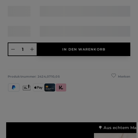
Produkt Anzahl: Gib den gewünschten Wert ein oder benutze die Schaltfläche
IN DEN WARENKORB
Merken
Produktnummer:
2424,0710,05
PayPal
Vorkasse
Apple Pay
Kredit- und Debitkarte
Klarna (Rechnung / Ratenkauf / Sofort)
🌳 Aus echtem Mass