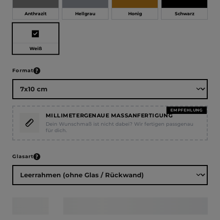
Anthrazit
Hellgrau
Honig
Schwarz
Weiß
auswählen
Format
EMPFEHLUNG
MILLIMETERGENAUE MASSANFERTIGUNG
Dein Wunschmaß ist nicht dabei? Wir fertigen passgenau
für dich.
auswählen
Glasart