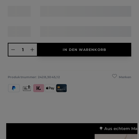
Produkt Anzahl: Gib den gewünschten Wert ein oder benutze die Schaltfläche
IN DEN WARENKORB
Merken
Produktnummer:
2428,3045,12
PayPal
Vorkasse
Klarna (Rechnung / Ratenkauf / Sofort)
Apple Pay
Kredit- und Debitkarte
🌳 Aus echtem Mass