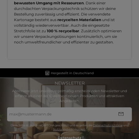
bewussten Umgang mit Ressourcen
. Dank einer
durchdachten Verpackungstechnik schützen wir deine
Bestellung zuverlässig und effizient. Die verwendete
Kartonage besteht aus
recycelten Materialien
und ist
vollständig wiederverwertbar. Auch die eingesetzte
Stretchfolie ist zu
100 % recycelbar
. Zusätzlich optimieren
wir unsere Verpackungslösungen kontinuierlich, um sie
noch umweltfreundlicher und effizienter zu gestalten.
Hergestellt in Deutschland
NEWSLETTER
Abonniere jetzt unseren regelmäßig erscheinenden Newsletter und
erfahre als einer der Ersten von neuen Produkten und attraktiven
Angeboten.
E-
Mail-
Adresse
*
Diese Seite ist durch reCAPTCHA geschützt und es gelten die
Datenschutzrichtlinie
und
Nutzungsbedingungen
.
Datenschutz