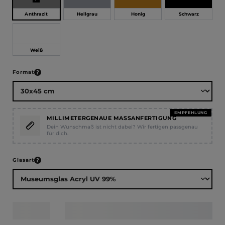
Anthrazit
Hellgrau
Honig
Schwarz
Weiß
auswählen
Format
EMPFEHLUNG
MILLIMETERGENAUE MASSANFERTIGUNG
Dein Wunschmaß ist nicht dabei? Wir fertigen passgenau
für dich.
auswählen
Glasart