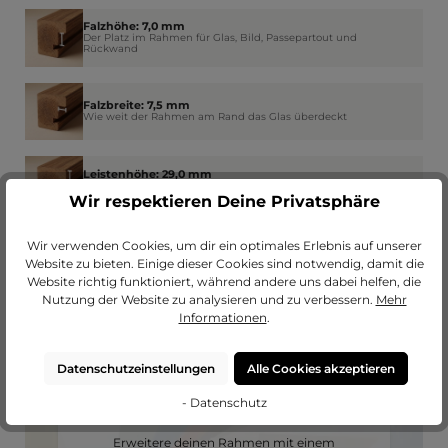
Falzhöhe: 7,0 mm
Der Platz im Rahmen für Glas, Bild, Passepartout und
Rückwand
Falzbreite: 7,5 mm
Wie weit der Rahmen am Rand das Glas überdeckt
Leistenhöhe: 29,0 mm
Dicke bzw. Tiefe des Rahmens - So viel trägt dieser auf die
Wand auf
Wir respektieren Deine Privatsphäre
Wir verwenden Cookies, um dir ein optimales Erlebnis auf unserer
Website zu bieten. Einige dieser Cookies sind notwendig, damit die
Website richtig funktioniert, während andere uns dabei helfen, die
Nutzung der Website zu analysieren und zu verbessern.
Mehr
Informationen
.
Datenschutzeinstellungen
Alle Cookies akzeptieren
- Datenschutz
Passendes Passepartout?
Erweitere deinen Rahmen mit einem