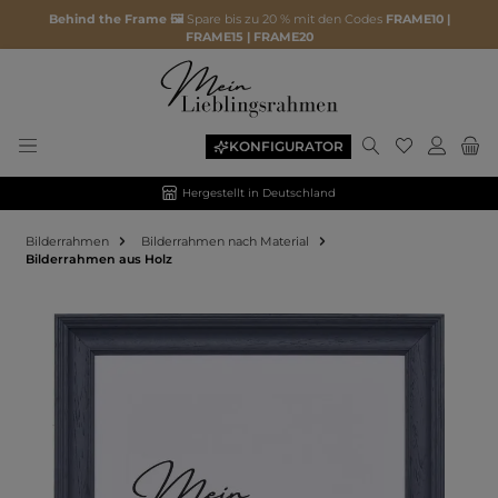
Behind the Frame 🖼️
Spare bis zu 20 % mit den Codes
FRAME10 |
FRAME15 | FRAME20
KONFIGURATOR
Hergestellt in Deutschland
Bilderrahmen
Bilderrahmen nach Material
Bilderrahmen aus Holz
Bildergalerie überspringen