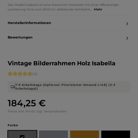
Das Modell Isabella ist eine klassische Holzleiste mit einer offenporiger
Lackierung. Eine zum Bild hin abfallende Hohlkehle…
Mehr
Herstellerinformationen
Bewertungen
Vintage Bilderrahmen Holz Isabella
Durchschnittliche Bewertung von 5 von 5 Sternen
(4)
7-9 Arbeitstage (Optional: Priorisierter Versand (+4€) (2-3
Arbeitstage))
184,25 €
Regulärer Preis:
Preise inkl. MwSt. zzgl. Versandkosten
auswählen
Farbe