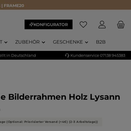
 | FRAME20
KONFIGURATOR
T
ZUBEHÖR
GESCHENKE
B2B
llt in Deutschland
Kundenservice 07138 945383
ge Bilderrahmen Holz Lysann
liche Bewertung von 5 von 5 Sternen
)
age (Optional: Priorisierter Versand (+4€) (2-3 Arbeitstage))