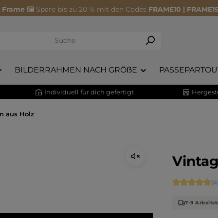
 Frame 🖼️
Spare bis zu 20 % mit den Codes
FRAME10 | FRAME15
BILDERRAHMEN NACH GRÖẞE
PASSEPARTOU
Individuell für dich gefertigt
Hergeste
n aus Holz
Vinta
Durchschnitt
(4
7-9 Arbeitst