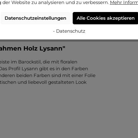
 der Website zu analysieren und zu verbessern.
Mehr Infor
Datenschutzeinstellungen
Alle Cookies akzeptieren
- Datenschutz
rahmen Holz Lysann"
iste im Barockstil, die mit floralen
as Profil Lysann gibt es in den Farben
 anderen beiden Farben sind mit einer Folie
ntischen und liebevoll gestalteten Look