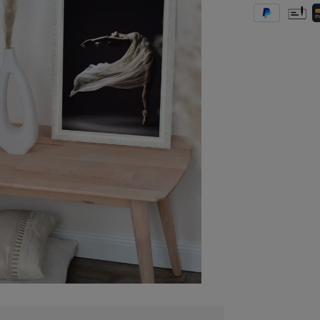
PayPal
Vorkas
K