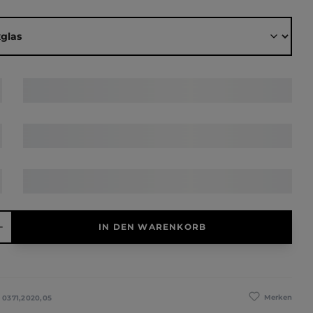
ählen
hl: Gib den gewünschten Wert ein oder benutze die Schaltfläche
IN DEN WARENKORB
Merken
:
0371,2020,05