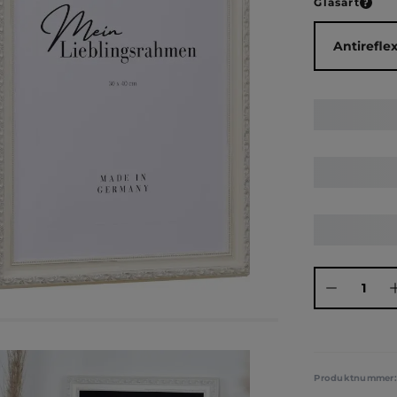
ausw
Glasart
Produkt Anza
Produktnummer