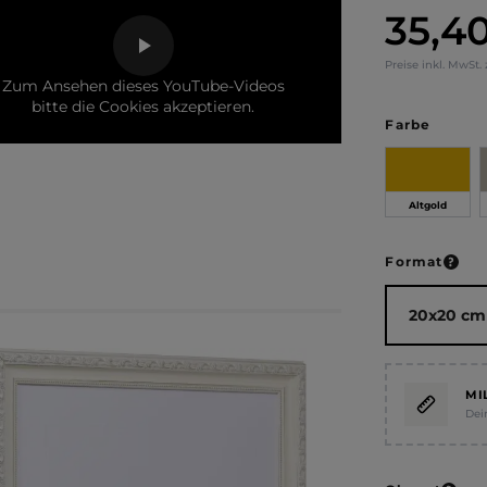
35,4
Regulärer Pr
Preise inkl. MwSt.
Zum Ansehen dieses YouTube-Videos
bitte die Cookies akzeptieren.
auswä
Farbe
Altgold
ausw
Format
MI
Dei