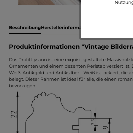
Nutzung
Beschreibung
Herstellerinformationen
Bewertungen
Produktinformationen "Vintage Bilder
Das Profil Lysann ist eine exquisit gestaltete Massivholzle
Ornamenten und einem dezenten Perlstab verziert ist. D
Weiß, Antikgold und Antiksilber - Weiß ist lackiert, die
belegt. Dieser Rahmen ist ideal für alle, die einen roma
bevorzugen.