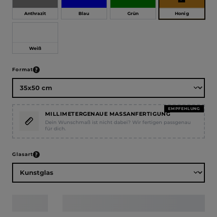
Honig
Anthrazit
Blau
Grün
Weiß
auswählen
Format
EMPFEHLUNG
MILLIMETERGENAUE MASSANFERTIGUNG
Dein Wunschmaß ist nicht dabei? Wir fertigen passgenau
für dich.
auswählen
Glasart