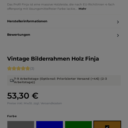
Das Profil Finja ist eine massive Holzleiste, die nach EU-Richtlinien 4-fach
offenporig mit lösungsmittelfreier Farbe lackie…
Mehr
Herstellerinformationen
Bewertungen
Vintage Bilderrahmen Holz Finja
Durchschnittliche Bewertung von 5 von 5 Sternen
(3)
7-9 Arbeitstage (Optional: Priorisierter Versand (+4€) (2-3
Arbeitstage))
53,30 €
Regulärer Preis:
Preise inkl. MwSt. zzgl. Versandkosten
auswählen
Farbe