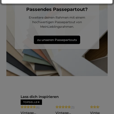
Passendes Passepartout?
Erweitere deinen Rahmen mit einem
hochwertigen Passepartout von
MeinLieblingsrahmen.
zu unseren Passepartouts
Produktgalerie überspringen
Lass dich inspirieren
TOPSELLER
Durchschnittliche Bewertung von 5 von 5 Sternen
Durchschnittliche Bewertung von 5 vo
Durchschnittli
(6)
(3)
(2)
Vintage
Vintage
Vintage