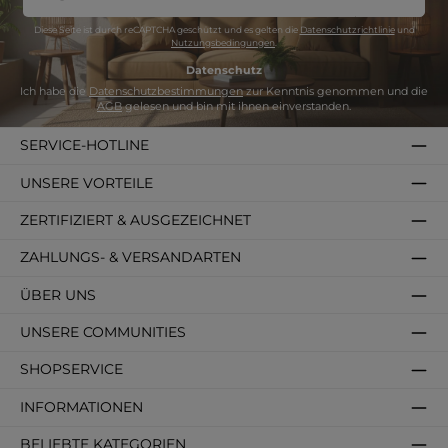
Adresse
*
Diese Seite ist durch reCAPTCHA geschützt und es gelten die
Datenschutzrichtlinie
und
Nutzungsbedingungen
.
Datenschutz
Ich habe die
Datenschutzbestimmungen
zur Kenntnis genommen und die
AGB
gelesen und bin mit ihnen einverstanden.
SERVICE-HOTLINE
UNSERE VORTEILE
ZERTIFIZIERT & AUSGEZEICHNET
ZAHLUNGS- & VERSANDARTEN
ÜBER UNS
UNSERE COMMUNITIES
SHOPSERVICE
INFORMATIONEN
BELIEBTE KATEGORIEN