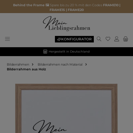
Behind the Frame 🖼️
Spare bis zu 20 % mit den Codes
FRAME10 |
FRAME15 | FRAME20
KONFIGURATOR
Hergestellt in Deutschland
Bilderrahmen
Bilderrahmen nach Material
Bilderrahmen aus Holz
Bildergalerie überspringen