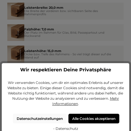
Leistenbreite: 20,0 mm
Die Breite der vorderen bzw. sichtbaren Seite des
Rahmenprofils
Falzhöhe: 7,0 mm
Der Platz im Rahmen für Glas, Bild, Passepartout und
Rückwand
Leistenhöhe: 15,0 mm
Dicke bzw. Tiefe des Rahmens - So viel trägt dieser auf die
Wand auf
Wir respektieren Deine Privatsphäre
Falzbreite: 6,5 mm
Wie weit der Rahmen am Rand das Glas überdeckt
Wir verwenden Cookies, um dir ein optimales Erlebnis auf unserer
Website zu bieten. Einige dieser Cookies sind notwendig, damit die
Website richtig funktioniert, während andere uns dabei helfen, die
Nutzung der Website zu analysieren und zu verbessern.
Mehr
Informationen
.
Datenschutzeinstellungen
Alle Cookies akzeptieren
- Datenschutz