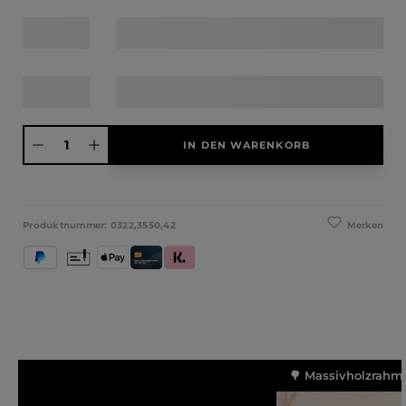
Produkt Anzahl: Gib den gewünschten Wert ein oder benutze die Schaltfläche
IN DEN WARENKORB
Merken
Produktnummer:
0322,3550,42
PayPal
Vorkasse
Apple Pay
Kredit- und Debitkarte
Klarna (Rechnung / Ratenkauf / Sofort)
🌳 Massivholzrahme