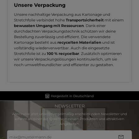
Unsere Verpackung
Unsere nachhaltige Verpackung aus Kartonage und
Stretchfolie verbindet hohe
Transportsicherheit
mit einem
bewussten Umgang mit Ressourcen
. Dank einer
durchdachten Verpackungstechnik schützen wir deine
Bestellung zuverlässig und effizient. Die verwendete
Kartonage besteht aus
recycelten Materialien
und ist
vollständig wiederverwertbar. Auch die eingesetzte
Stretchfolie ist zu
100 % recycelbar
. Zusätzlich optimieren
wir unsere Verpackungslösungen kontinuierlich, um sie
noch umweltfreundlicher und effizienter zu gestalten.
Hergestellt in Deutschland
NEWSLETTER
Abonniere jetzt unseren regelmäßig erscheinenden Newsletter und
erfahre als einer der Ersten von neuen Produkten und attraktiven
Angeboten.
E-
Mail-