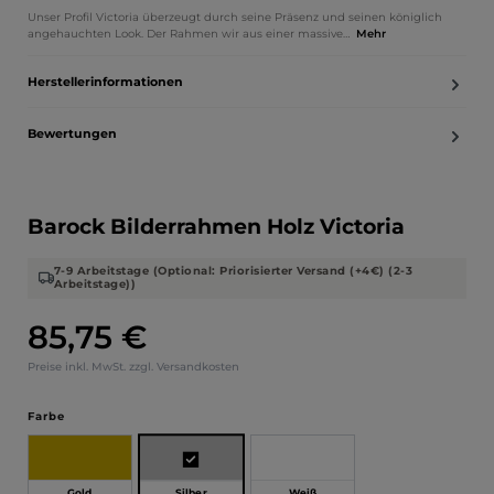
Unser Profil Victoria überzeugt durch seine Präsenz und seinen königlich
angehauchten Look. Der Rahmen wir aus einer massive…
Mehr
Herstellerinformationen
Bewertungen
Barock Bilderrahmen Holz Victoria
7-9 Arbeitstage (Optional: Priorisierter Versand (+4€) (2-3
Arbeitstage))
85,75 €
Regulärer Preis:
Preise inkl. MwSt. zzgl. Versandkosten
auswählen
Farbe
Silber
Gold
Weiß