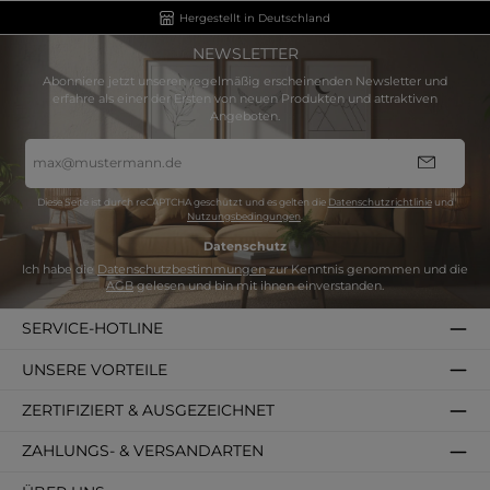
Hergestellt in Deutschland
NEWSLETTER
Abonniere jetzt unseren regelmäßig erscheinenden Newsletter und
erfahre als einer der Ersten von neuen Produkten und attraktiven
Angeboten.
E-
Mail-
Adresse
*
Diese Seite ist durch reCAPTCHA geschützt und es gelten die
Datenschutzrichtlinie
und
Nutzungsbedingungen
.
Datenschutz
Ich habe die
Datenschutzbestimmungen
zur Kenntnis genommen und die
AGB
gelesen und bin mit ihnen einverstanden.
SERVICE-HOTLINE
UNSERE VORTEILE
ZERTIFIZIERT & AUSGEZEICHNET
ZAHLUNGS- & VERSANDARTEN