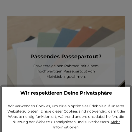
Passendes Passepartout?
Erweitere deinen Rahmen mit einem
hochwertigen Passepartout von
MeinLieblingsrahmen.
zu unseren Passepartouts
Wir respektieren Deine Privatsphäre
Wir verwenden Cookies, um dir ein optimales Erlebnis auf unserer
Website zu bieten. Einige dieser Cookies sind notwendig, damit die
Website richtig funktioniert, während andere uns dabei helfen, die
Nutzung der Website zu analysieren und zu verbessern.
Mehr
Informationen
.