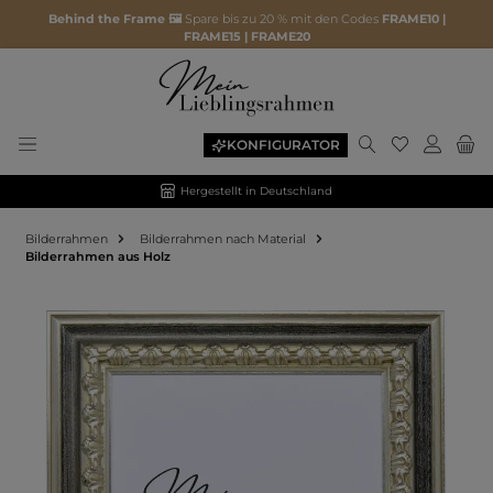
Behind the Frame 🖼️
Spare bis zu 20 % mit den Codes
FRAME10 |
FRAME15 | FRAME20
KONFIGURATOR
Hergestellt in Deutschland
Bilderrahmen
Bilderrahmen nach Material
Bilderrahmen aus Holz
Bildergalerie überspringen