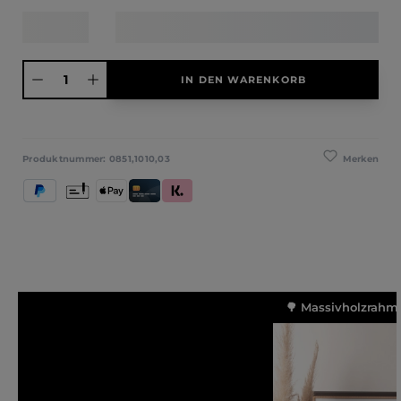
Produkt Anzahl: Gib den gewünschten Wert ein oder benutze die Schaltfläche
IN DEN WARENKORB
Merken
Produktnummer:
0851,1010,03
PayPal
Vorkasse
Apple Pay
Kredit- und Debitkarte
Klarna (Rechnung / Ratenkauf / Sofort)
🌳 Massivholzrahme