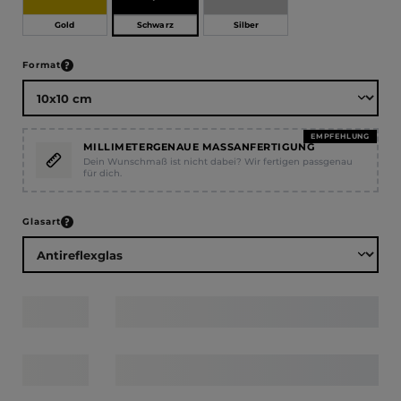
Schwarz
Gold
Silber
auswählen
Format
EMPFEHLUNG
MILLIMETERGENAUE MASSANFERTIGUNG
Dein Wunschmaß ist nicht dabei? Wir fertigen passgenau
für dich.
auswählen
Glasart