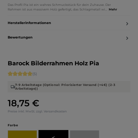
Das Profil Pia ist ein wahres Schmuckstück für dein Zuhause. Der
Rahmen ist aus massivem Holz gefertigt, das Schlagmetall wi…
Mehr
Herstellerinformationen
Bewertungen
Barock Bilderrahmen Holz Pia
Durchschnittliche Bewertung von 5 von 5 Sternen
(5)
7-9 Arbeitstage (Optional: Priorisierter Versand (+4€) (2-3
Arbeitstage))
18,75 €
Regulärer Preis:
Preise inkl. MwSt. zzgl. Versandkosten
auswählen
Farbe