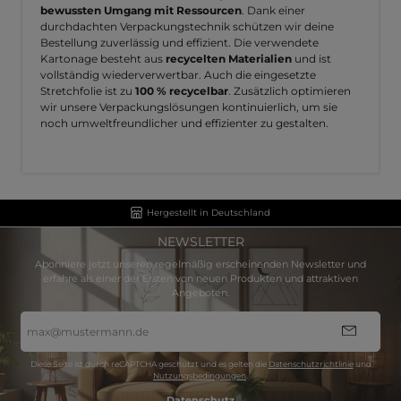
bewussten Umgang mit Ressourcen
. Dank einer
durchdachten Verpackungstechnik schützen wir deine
Bestellung zuverlässig und effizient. Die verwendete
Kartonage besteht aus
recycelten Materialien
und ist
vollständig wiederverwertbar. Auch die eingesetzte
Stretchfolie ist zu
100 % recycelbar
. Zusätzlich optimieren
wir unsere Verpackungslösungen kontinuierlich, um sie
noch umweltfreundlicher und effizienter zu gestalten.
Hergestellt in Deutschland
NEWSLETTER
Abonniere jetzt unseren regelmäßig erscheinenden Newsletter und
erfahre als einer der Ersten von neuen Produkten und attraktiven
Angeboten.
E-
Mail-
Adresse
*
Diese Seite ist durch reCAPTCHA geschützt und es gelten die
Datenschutzrichtlinie
und
Nutzungsbedingungen
.
Datenschutz