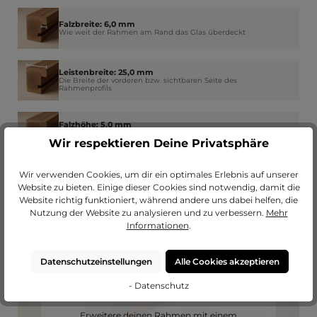
Falzbreite: 6,0 mm
Wie weit der Rahmen am Rand das Glas überdeckt
Leistenbreite: 25,0 mm
Die Breite der vorderen bzw. sichtbaren Seite des
Rahmenprofils
Falzhöhe: 5,0 mm
Der Platz im Rahmen für Glas, Bild, Passepartout und
Rückwand
Wir respektieren Deine Privatsphäre
Wir verwenden Cookies, um dir ein optimales Erlebnis auf unserer
Website zu bieten. Einige dieser Cookies sind notwendig, damit die
Website richtig funktioniert, während andere uns dabei helfen, die
Nutzung der Website zu analysieren und zu verbessern.
Mehr
Informationen
.
Datenschutzeinstellungen
Alle Cookies akzeptieren
- Datenschutz
Passendes Passepartout?
Erweitere deinen Rahmen mit einem