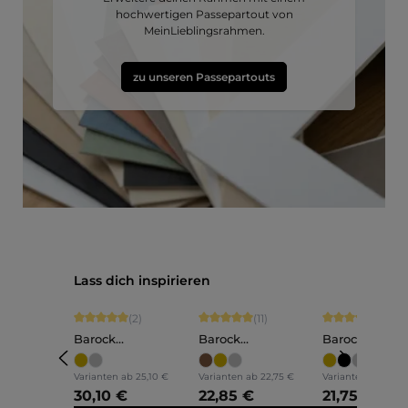
hochwertigen Passepartout von
MeinLieblingsrahmen.
zu unseren Passepartouts
Produktgalerie überspringen
Lass dich inspirieren
Durchschnittliche Bewertung von 5 von 5 Sternen
Durchschnittliche Bewertung von 5 vo
Durchschnittli
(2)
(11)
(1)
Barock
Barock
Barock
Bilderrahmen Holz
Bilderrahmen Holz
Bilderrahmen
Anna
Olivia
Lilly
Varianten ab
25,10 €
Varianten ab
22,75 €
Varianten ab
18,15
30,10 €
22,85 €
21,75 €