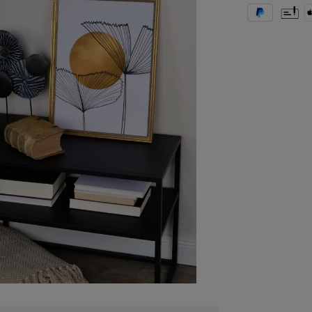
PayPal
Vorkas
A