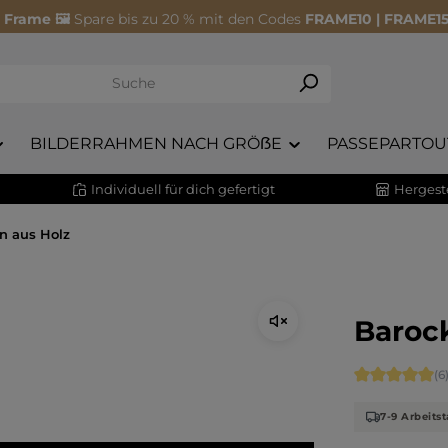
 Frame 🖼️
Spare bis zu 20 % mit den Codes
FRAME10 | FRAME15
BILDERRAHMEN NACH GRÖẞE
PASSEPARTOU
Individuell für dich gefertigt
Hergeste
n aus Holz
Baroc
Durchschnitt
(6
7-9 Arbeitst