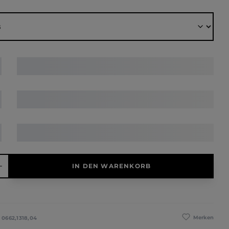
ählen
hl: Gib den gewünschten Wert ein oder benutze die Schaltfläche
IN DEN WARENKORB
Merken
:
0662,1318,04