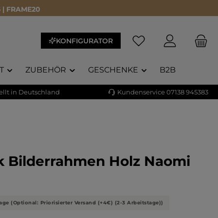
 | FRAME20
KONFIGURATOR
T
ZUBEHÖR
GESCHENKE
B2B
llt in Deutschland
Kundenservice 07138 945383
k Bilderrahmen Holz Naomi
liche Bewertung von 5 von 5 Sternen
)
age (Optional: Priorisierter Versand (+4€) (2-3 Arbeitstage))