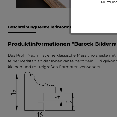
Nutzung
Beschreibung
Herstellerinformationen
Bewertungen
Produktinformationen "Barock Bilderr
Das Profil Naomi ist eine klassische Massivholzleiste m
feiner Perlstab an der Innenkante hebt dein Bild gekonnt
kleinen und mittelgroßen Formaten verwendet.