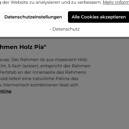
 der Website zu analysieren und zu verbessern.
Mehr Infor
Datenschutzeinstellungen
Alle Cookies akzeptieren
- Datenschutz
ahmen Holz Pia"
uhause. Der Rahmen ist aus massivem Holz
cht. 5-fach lackiert, entspricht der Rahmen
 Perlstab an der Innenseite des Rahmens
old liefert eine natürliche Patina das
s. Harmonisch kombinieren lässt sich
ntina
.