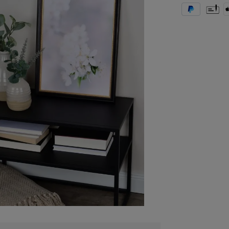
PayPal
Vorkas
A