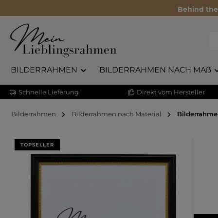
Behind the
BILDERRAHMEN
BILDERRAHMEN NACH MAẞ
Schnelle Lieferung
Direkt vom Hersteller
Bilderrahmen
Bilderrahmen nach Material
Bilderrahme
Bildergalerie überspringen
TOPSELLER