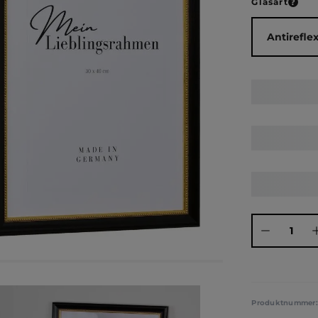
ausw
Glasart
Produkt Anza
Produktnummer