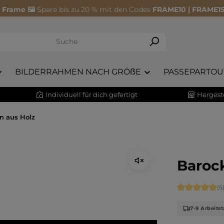
 Frame 🖼️
Spare bis zu 20 % mit den Codes
FRAME10 | FRAME15
BILDERRAHMEN NACH GRÖẞE
PASSEPARTOU
Individuell für dich gefertigt
Hergeste
n aus Holz
Barock
Durchschnitt
(5
7-9 Arbeitst