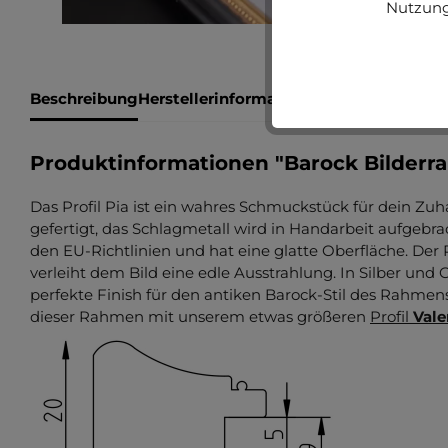
Nutzung
Beschreibung
Herstellerinformationen
Bewertungen
Produktinformationen "Barock Bilderr
Das Profil Pia ist ein wahres Schmuckstück für dein Z
gefertigt, das Schlagmetall wird in Handarbeit aufgebra
den EU-Richtlinien und hat eine glatte Oberfläche. Der
verleiht dem Bild eine edle Ausstrahlung. In Silber und G
perfekte Finish für den antiken Barock-Stil des Rahmen
dieser Rahmen mit unserem etwas größeren
Profil
Vale