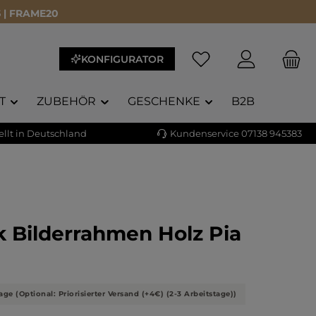
 | FRAME20
KONFIGURATOR
T
ZUBEHÖR
GESCHENKE
B2B
llt in Deutschland
Kundenservice 07138 945383
 Bilderrahmen Holz Pia
liche Bewertung von 5 von 5 Sternen
)
age (Optional: Priorisierter Versand (+4€) (2-3 Arbeitstage))