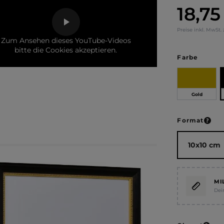
18,75
Regulärer Pr
Preise inkl. MwSt.
Zum Ansehen dieses YouTube-Videos
bitte die Cookies akzeptieren.
auswä
Farbe
Gold
ausw
Format
MI
Dei