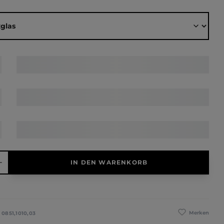
ählen
hl: Gib den gewünschten Wert ein oder benutze die Schaltfläche
IN DEN WARENKORB
Merken
:
0851,1010,03