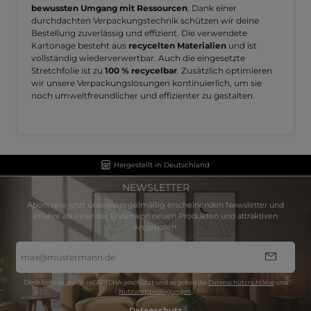
bewussten Umgang mit Ressourcen
. Dank einer
durchdachten Verpackungstechnik schützen wir deine
Bestellung zuverlässig und effizient. Die verwendete
Kartonage besteht aus
recycelten Materialien
und ist
vollständig wiederverwertbar. Auch die eingesetzte
Stretchfolie ist zu
100 % recycelbar
. Zusätzlich optimieren
wir unsere Verpackungslösungen kontinuierlich, um sie
noch umweltfreundlicher und effizienter zu gestalten.
Hergestellt in Deutschland
NEWSLETTER
Abonniere jetzt unseren regelmäßig erscheinenden Newsletter und
erfahre als einer der Ersten von neuen Produkten und attraktiven
Angeboten.
E-
Mail-
Adresse
*
Diese Seite ist durch reCAPTCHA geschützt und es gelten die
Datenschutzrichtlinie
und
Nutzungsbedingungen
.
Datenschutz