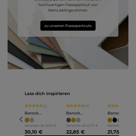
hochwertigen Passepartout von
MeinLieblingsrahmen.
zu unseren Passepartouts
Produktgalerie überspringen
Lass dich inspirieren
Durchschnittliche Bewertung von 5 von 5 Sternen
Durchschnittliche Bewertung von 5 vo
Durchschnittli
(2)
(11)
(1)
Barock
Barock
Barock
Bilderrahmen Holz
Bilderrahmen Holz
Bilderrahmen
Anna
Olivia
Lilly
Varianten ab
25,10 €
Varianten ab
22,75 €
Varianten ab
18,15
30,10 €
22,85 €
21,75 €