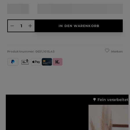
Produkt Anzahl: Gib den gewünschten Wert ein oder benutze die Schaltfläche
IN DEN WARENKORB
Merken
Produktnummer:
0631,1015,43
PayPal
Vorkasse
Apple Pay
Kredit- und Debitkarte
Klarna (Rechnung / Ratenkauf / Sofort)
🌳 Fein verarbeitet