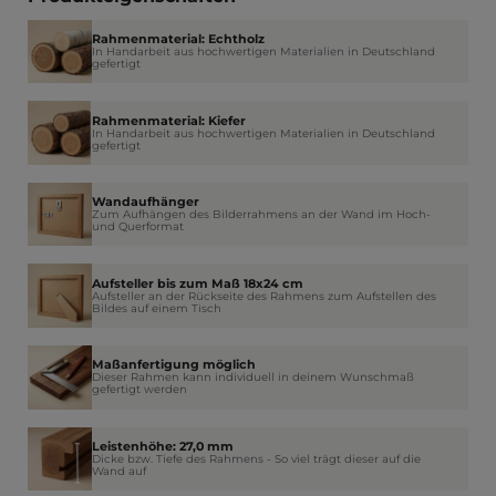
Rahmenmaterial: Echtholz
In Handarbeit aus hochwertigen Materialien in Deutschland
gefertigt
Rahmenmaterial: Kiefer
In Handarbeit aus hochwertigen Materialien in Deutschland
gefertigt
Wandaufhänger
Zum Aufhängen des Bilderrahmens an der Wand im Hoch-
und Querformat
Aufsteller bis zum Maß 18x24 cm
Aufsteller an der Rückseite des Rahmens zum Aufstellen des
Bildes auf einem Tisch
Maßanfertigung möglich
Dieser Rahmen kann individuell in deinem Wunschmaß
gefertigt werden
Leistenhöhe: 27,0 mm
Dicke bzw. Tiefe des Rahmens - So viel trägt dieser auf die
Wand auf