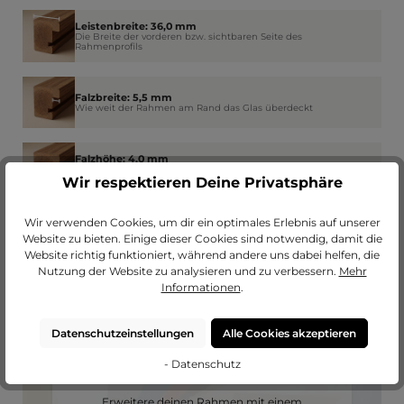
Leistenbreite: 36,0 mm
Die Breite der vorderen bzw. sichtbaren Seite des
Rahmenprofils
Falzbreite: 5,5 mm
Wie weit der Rahmen am Rand das Glas überdeckt
Falzhöhe: 4,0 mm
Der Platz im Rahmen für Glas, Bild, Passepartout und
Rückwand
Wir respektieren Deine Privatsphäre
Wir verwenden Cookies, um dir ein optimales Erlebnis auf unserer
Website zu bieten. Einige dieser Cookies sind notwendig, damit die
Website richtig funktioniert, während andere uns dabei helfen, die
Nutzung der Website zu analysieren und zu verbessern.
Mehr
Informationen
.
Datenschutzeinstellungen
Alle Cookies akzeptieren
- Datenschutz
Passendes Passepartout?
Erweitere deinen Rahmen mit einem