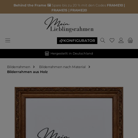
Behind the Frame 🖼️
Spare bis zu 20 % mit den Codes
FRAME10 |
FRAME15 | FRAME20
KONFIGURATOR
Hergestellt in Deutschland
Bilderrahmen
Bilderrahmen nach Material
Bilderrahmen aus Holz
Bildergalerie überspringen