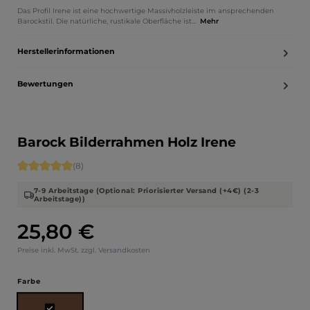
Das Profil Irene ist eine hochwertige Massivholzleiste im ansprechenden
Barockstil. Die natürliche, rustikale Oberfläche ist…
Mehr
Herstellerinformationen
Bewertungen
Barock Bilderrahmen Holz Irene
Durchschnittliche Bewertung von 5 von 5 Sternen
(8)
7-9 Arbeitstage (Optional: Priorisierter Versand (+4€) (2-3
Arbeitstage))
25,80 €
Regulärer Preis:
Preise inkl. MwSt. zzgl. Versandkosten
auswählen
Farbe