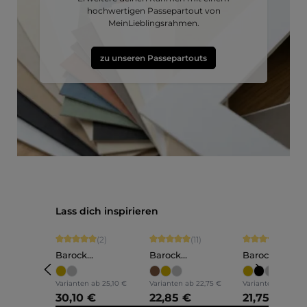
hochwertigen Passepartout von
MeinLieblingsrahmen.
zu unseren Passepartouts
Produktgalerie überspringen
Lass dich inspirieren
Durchschnittliche Bewertung von 5 von 5 Sternen
Durchschnittliche Bewertung von 5 vo
Durchschnittli
(2)
(11)
(1)
Barock
Barock
Barock
Bilderrahmen Holz
Bilderrahmen Holz
Bilderrahmen
Anna
Olivia
Lilly
Varianten ab
25,10 €
Varianten ab
22,75 €
Varianten ab
18,15
30,10 €
22,85 €
21,75 €