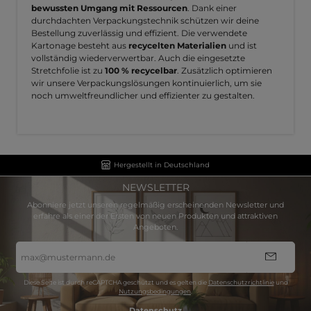
bewussten Umgang mit Ressourcen
. Dank einer
durchdachten Verpackungstechnik schützen wir deine
Bestellung zuverlässig und effizient. Die verwendete
Kartonage besteht aus
recycelten Materialien
und ist
vollständig wiederverwertbar. Auch die eingesetzte
Stretchfolie ist zu
100 % recycelbar
. Zusätzlich optimieren
wir unsere Verpackungslösungen kontinuierlich, um sie
noch umweltfreundlicher und effizienter zu gestalten.
Hergestellt in Deutschland
NEWSLETTER
Abonniere jetzt unseren regelmäßig erscheinenden Newsletter und
erfahre als einer der Ersten von neuen Produkten und attraktiven
Angeboten.
E-
Mail-
Adresse
*
Diese Seite ist durch reCAPTCHA geschützt und es gelten die
Datenschutzrichtlinie
und
Nutzungsbedingungen
.
Datenschutz