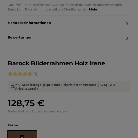
Das Profil Irene ist eine hochwertige Massivholzleiste im ansprechenden
Barockstil. Die natürliche, rustikale Oberfläche ist…
Mehr
Herstellerinformationen
Bewertungen
Barock Bilderrahmen Holz Irene
Durchschnittliche Bewertung von 5 von 5 Sternen
(8)
7-9 Arbeitstage (Optional: Priorisierter Versand (+4€) (2-3
Arbeitstage))
128,75 €
Regulärer Preis:
Preise inkl. MwSt. zzgl. Versandkosten
auswählen
Farbe