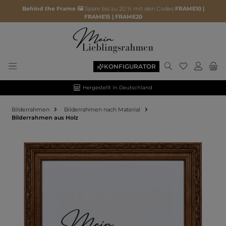
Behind the Frame 🖼️
Spare bis zu 20 % mit den Codes
FRAME10 |
FRAME15 | FRAME20
KONFIGURATOR
Hergestellt in Deutschland
Bilderrahmen
Bilderrahmen nach Material
Bilderrahmen aus Holz
Bildergalerie überspringen