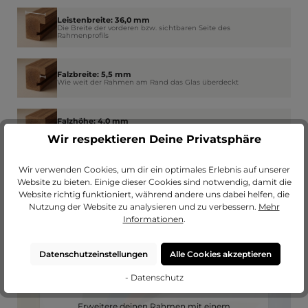
Leistenbreite: 36,0 mm
Die Breite der vorderen bzw. sichtbaren Seite des
Rahmenprofils
Falzbreite: 5,5 mm
Wie weit der Rahmen am Rand das Glas überdeckt
Falzhöhe: 4,0 mm
Der Platz im Rahmen für Glas, Bild, Passepartout und
Rückwand
Wir respektieren Deine Privatsphäre
Wir verwenden Cookies, um dir ein optimales Erlebnis auf unserer
Website zu bieten. Einige dieser Cookies sind notwendig, damit die
Website richtig funktioniert, während andere uns dabei helfen, die
Nutzung der Website zu analysieren und zu verbessern.
Mehr
Informationen
.
Datenschutzeinstellungen
Alle Cookies akzeptieren
- Datenschutz
Passendes Passepartout?
Erweitere deinen Rahmen mit einem