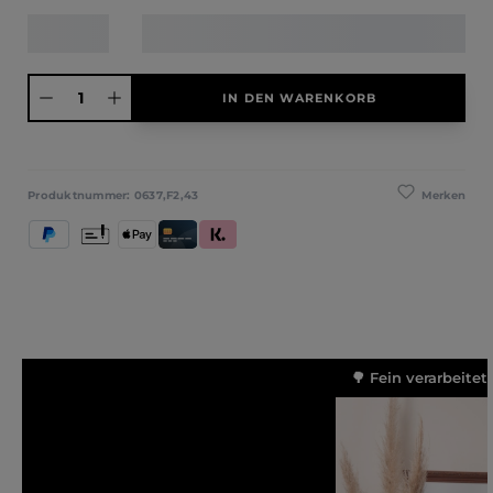
Produkt Anzahl: Gib den gewünschten Wert ein oder benutze die Schaltfläche
IN DEN WARENKORB
Merken
Produktnummer:
0637,F2,43
PayPal
Vorkasse
Apple Pay
Kredit- und Debitkarte
Klarna (Rechnung / Ratenkauf / Sofort)
🌳 Fein verarbeitet