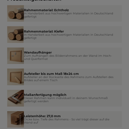
Rahmenmaterial: Echtholz
In Handarbeit aus hochwertigen Materialien in Deutschland
gefertigt
Rahmenmaterial: Kiefer
In Handarbeit aus hochwertigen Materialien in Deutschland
gefertigt
Wandaufhänger
Zum Aufhängen des Bilderrahmens an der Wand im Hoch-
und Querformat
Aufsteller bis zum Maß 18x24 cm
Aufsteller an der Rückseite des Rahmens zum Aufstellen des
Bildes auf einem Tisch
Maßanfertigung möglich
Dieser Rahmen kann individuell in deinem Wunschmaß
gefertigt werden
Leistenhöhe: 27,0 mm
Dicke bzw. Tiefe des Rahmens - So viel trägt dieser auf die
Wand auf