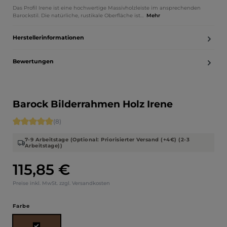
Das Profil Irene ist eine hochwertige Massivholzleiste im ansprechenden
Barockstil. Die natürliche, rustikale Oberfläche ist…
Mehr
Herstellerinformationen
Bewertungen
Barock Bilderrahmen Holz Irene
Durchschnittliche Bewertung von 5 von 5 Sternen
(8)
7-9 Arbeitstage (Optional: Priorisierter Versand (+4€) (2-3
Arbeitstage))
115,85 €
Regulärer Preis:
Preise inkl. MwSt. zzgl. Versandkosten
auswählen
Farbe