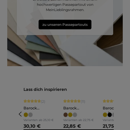
hochwertigen Passepartout von
MeinLieblingsrahmen.
zu unseren Passepartouts
Produktgalerie überspringen
Lass dich inspirieren
Durchschnittliche Bewertung von 5 von 5 Sternen
Durchschnittliche Bewertung von 5 vo
Durchschnittli
(2)
(11)
(1)
Barock
Barock
Barock
Bilderrahmen Holz
Bilderrahmen Holz
Bilderrahmen
Anna
Olivia
Lilly
Varianten ab
25,10 €
Varianten ab
22,75 €
Varianten ab
18,15
30,10 €
22,85 €
21,75 €