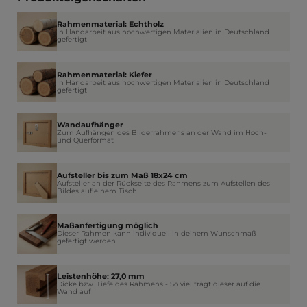
Rahmenmaterial: Echtholz
In Handarbeit aus hochwertigen Materialien in Deutschland
gefertigt
Rahmenmaterial: Kiefer
In Handarbeit aus hochwertigen Materialien in Deutschland
gefertigt
Wandaufhänger
Zum Aufhängen des Bilderrahmens an der Wand im Hoch-
und Querformat
Aufsteller bis zum Maß 18x24 cm
Aufsteller an der Rückseite des Rahmens zum Aufstellen des
Bildes auf einem Tisch
Maßanfertigung möglich
Dieser Rahmen kann individuell in deinem Wunschmaß
gefertigt werden
Leistenhöhe: 27,0 mm
Dicke bzw. Tiefe des Rahmens - So viel trägt dieser auf die
Wand auf