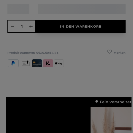
Produkt Anzahl: Gib den gewünschten Wert ein oder benutze die Schaltfläche
IN DEN WARENKORB
Merken
Produktnummer:
0630,6084,43
PayPal
Vorkasse
Kredit- und Debitkarte
Klarna (Rechnung / Ratenkauf / Sofort)
Apple Pay
🌳 Fein verarbeitet