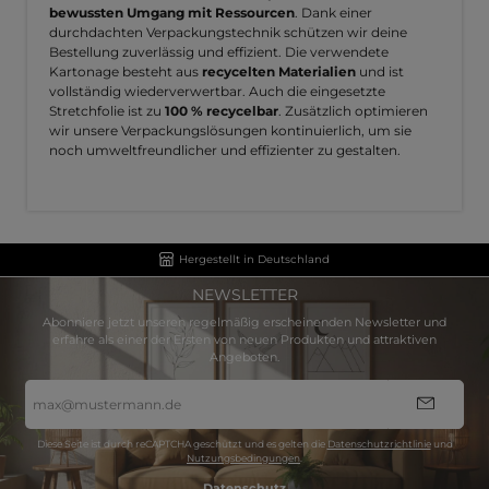
bewussten Umgang mit Ressourcen
. Dank einer
durchdachten Verpackungstechnik schützen wir deine
Bestellung zuverlässig und effizient. Die verwendete
Kartonage besteht aus
recycelten Materialien
und ist
vollständig wiederverwertbar. Auch die eingesetzte
Stretchfolie ist zu
100 % recycelbar
. Zusätzlich optimieren
wir unsere Verpackungslösungen kontinuierlich, um sie
noch umweltfreundlicher und effizienter zu gestalten.
Hergestellt in Deutschland
NEWSLETTER
Abonniere jetzt unseren regelmäßig erscheinenden Newsletter und
erfahre als einer der Ersten von neuen Produkten und attraktiven
Angeboten.
E-
Mail-
Adresse
*
Diese Seite ist durch reCAPTCHA geschützt und es gelten die
Datenschutzrichtlinie
und
Nutzungsbedingungen
.
Datenschutz