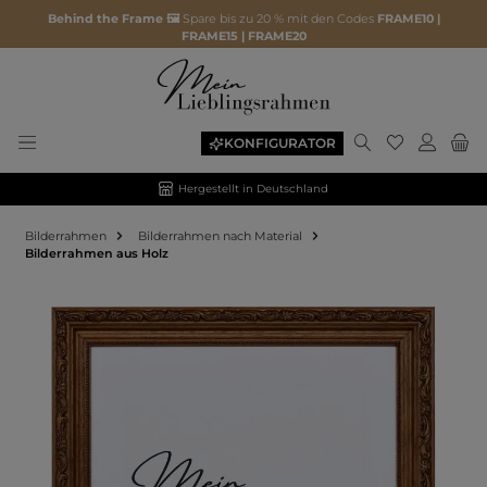
Behind the Frame 🖼️
Spare bis zu 20 % mit den Codes
FRAME10 |
FRAME15 | FRAME20
KONFIGURATOR
Hergestellt in Deutschland
Bilderrahmen
Bilderrahmen nach Material
Bilderrahmen aus Holz
Bildergalerie überspringen