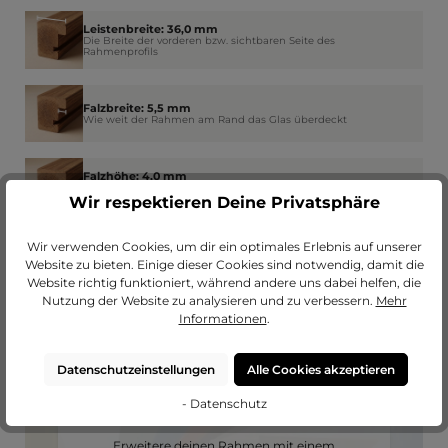
Leistenbreite: 36,0 mm
Die Breite der vorderen bzw. sichtbaren Seite des
Rahmenprofils
Falzbreite: 5,5 mm
Wie weit der Rahmen am Rand das Glas überdeckt
Falzhöhe: 4,0 mm
Der Platz im Rahmen für Glas, Bild, Passepartout und
Rückwand
Wir respektieren Deine Privatsphäre
Wir verwenden Cookies, um dir ein optimales Erlebnis auf unserer
Website zu bieten. Einige dieser Cookies sind notwendig, damit die
Website richtig funktioniert, während andere uns dabei helfen, die
Nutzung der Website zu analysieren und zu verbessern.
Mehr
Informationen
.
Datenschutzeinstellungen
Alle Cookies akzeptieren
- Datenschutz
Passendes Passepartout?
Erweitere deinen Rahmen mit einem