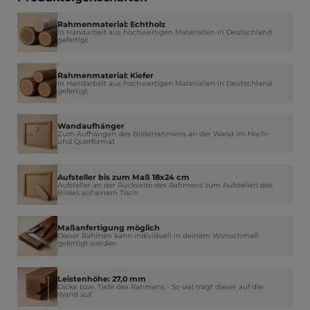
Rahmenmaterial: Echtholz
In Handarbeit aus hochwertigen Materialien in Deutschland
gefertigt
Rahmenmaterial: Kiefer
In Handarbeit aus hochwertigen Materialien in Deutschland
gefertigt
Wandaufhänger
Zum Aufhängen des Bilderrahmens an der Wand im Hoch-
und Querformat
Aufsteller bis zum Maß 18x24 cm
Aufsteller an der Rückseite des Rahmens zum Aufstellen des
Bildes auf einem Tisch
Maßanfertigung möglich
Dieser Rahmen kann individuell in deinem Wunschmaß
gefertigt werden
Leistenhöhe: 27,0 mm
Dicke bzw. Tiefe des Rahmens - So viel trägt dieser auf die
Wand auf