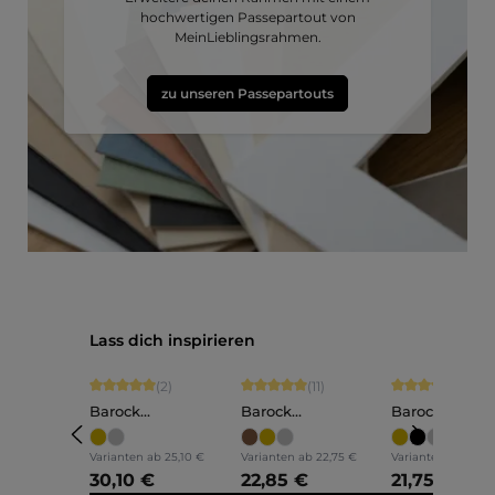
hochwertigen Passepartout von
MeinLieblingsrahmen.
zu unseren Passepartouts
Produktgalerie überspringen
Lass dich inspirieren
Durchschnittliche Bewertung von 5 von 5 Sternen
Durchschnittliche Bewertung von 5 vo
Durchschnittli
(2)
(11)
(1)
Barock
Barock
Barock
Bilderrahmen Holz
Bilderrahmen Holz
Bilderrahmen
Anna
Olivia
Lilly
Varianten ab
25,10 €
Varianten ab
22,75 €
Varianten ab
18,15
30,10 €
22,85 €
21,75 €