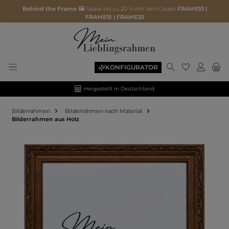
Behind the Frame 🖼️
Spare bis zu 20 % mit den Codes
FRAME10 |
FRAME15 | FRAME20
KONFIGURATOR
Hergestellt in Deutschland
Bilderrahmen
Bilderrahmen nach Material
Bilderrahmen aus Holz
Bildergalerie überspringen