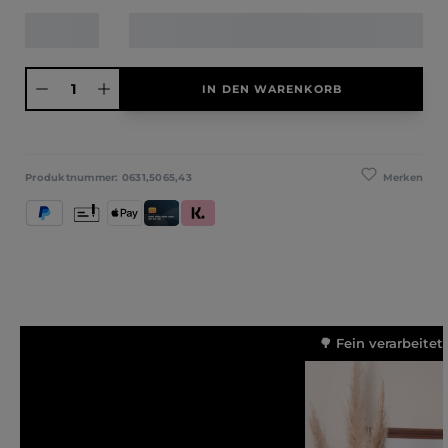
Produkt Anzahl: Gib den gewünschten Wert ein oder benutze die Schaltfläche
IN DEN WARENKORB
Merken
Produktnummer:
0631,5065,43
PayPal
Vorkasse
Apple Pay
Kredit- und Debitkarte
Klarna (Rechnung / Ratenkauf / Sofort)
🌳 Fein verarbeitet