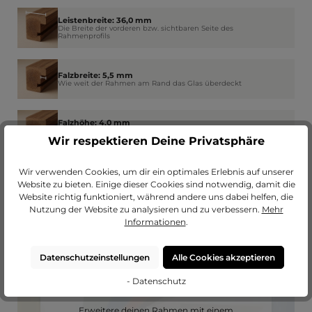
Leistenbreite: 36,0 mm
Die Breite der vorderen bzw. sichtbaren Seite des
Rahmenprofils
Falzbreite: 5,5 mm
Wie weit der Rahmen am Rand das Glas überdeckt
Falzhöhe: 4,0 mm
Der Platz im Rahmen für Glas, Bild, Passepartout und
Rückwand
Wir respektieren Deine Privatsphäre
Wir verwenden Cookies, um dir ein optimales Erlebnis auf unserer
Website zu bieten. Einige dieser Cookies sind notwendig, damit die
Website richtig funktioniert, während andere uns dabei helfen, die
Nutzung der Website zu analysieren und zu verbessern.
Mehr
Informationen
.
Datenschutzeinstellungen
Alle Cookies akzeptieren
- Datenschutz
Passendes Passepartout?
Erweitere deinen Rahmen mit einem