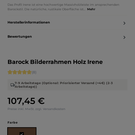
Das Profil Irene ist eine hochwertige Massivholzleiste im ansprechenden
Barockstil. Die natürliche, rustikale Oberfläche ist…
Mehr
Herstellerinformationen
Bewertungen
Barock Bilderrahmen Holz Irene
Durchschnittliche Bewertung von 5 von 5 Sternen
(8)
7-9 Arbeitstage (Optional: Priorisierter Versand (+4€) (2-3
Arbeitstage))
107,45 €
Regulärer Preis:
Preise inkl. MwSt. zzgl. Versandkosten
auswählen
Farbe