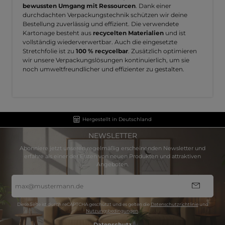
bewussten Umgang mit Ressourcen
. Dank einer
durchdachten Verpackungstechnik schützen wir deine
Bestellung zuverlässig und effizient. Die verwendete
Kartonage besteht aus
recycelten Materialien
und ist
vollständig wiederverwertbar. Auch die eingesetzte
Stretchfolie ist zu
100 % recycelbar
. Zusätzlich optimieren
wir unsere Verpackungslösungen kontinuierlich, um sie
noch umweltfreundlicher und effizienter zu gestalten.
Hergestellt in Deutschland
NEWSLETTER
Abonniere jetzt unseren regelmäßig erscheinenden Newsletter und
erfahre als einer der Ersten von neuen Produkten und attraktiven
Angeboten.
E-
Mail-
Adresse
*
Diese Seite ist durch reCAPTCHA geschützt und es gelten die
Datenschutzrichtlinie
und
Nutzungsbedingungen
.
Datenschutz