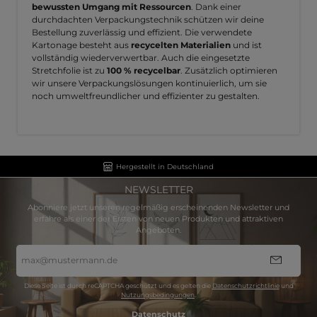
bewussten Umgang mit Ressourcen
. Dank einer
durchdachten Verpackungstechnik schützen wir deine
Bestellung zuverlässig und effizient. Die verwendete
Kartonage besteht aus
recycelten Materialien
und ist
vollständig wiederverwertbar. Auch die eingesetzte
Stretchfolie ist zu
100 % recycelbar
. Zusätzlich optimieren
wir unsere Verpackungslösungen kontinuierlich, um sie
noch umweltfreundlicher und effizienter zu gestalten.
Hergestellt in Deutschland
NEWSLETTER
Abonniere jetzt unseren regelmäßig erscheinenden Newsletter und
erfahre als einer der Ersten von neuen Produkten und attraktiven
Angeboten.
E-
Mail-
Adresse
*
Diese Seite ist durch reCAPTCHA geschützt und es gelten die
Datenschutzrichtlinie
und
Nutzungsbedingungen
.
Datenschutz