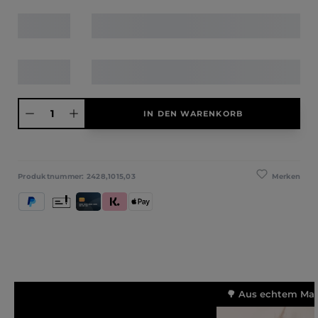
Produkt Anzahl: Gib den gewünschten Wert ein oder benutze die Schaltfläche
IN DEN WARENKORB
Merken
Produktnummer:
2428,1015,03
PayPal
Vorkasse
Kredit- und Debitkarte
Klarna (Rechnung / Ratenkauf / Sofort)
Apple Pay
🌳 Aus echtem Mass