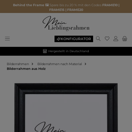
Behind the Frame 🖼️
Spare bis zu 20 % mit den Codes
FRAME10 |
FRAME15 | FRAME20
KONFIGURATOR
Hergestellt in Deutschland
Bilderrahmen
Bilderrahmen nach Material
Bilderrahmen aus Holz
Bildergalerie überspringen