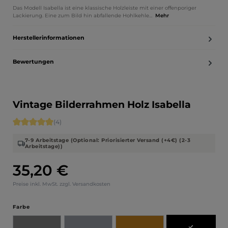
Das Modell Isabella ist eine klassische Holzleiste mit einer offenporiger
Lackierung. Eine zum Bild hin abfallende Hohlkehle…
Mehr
Herstellerinformationen
Bewertungen
Vintage Bilderrahmen Holz Isabella
Durchschnittliche Bewertung von 5 von 5 Sternen
(4)
7-9 Arbeitstage (Optional: Priorisierter Versand (+4€) (2-3
Arbeitstage))
35,20 €
Regulärer Preis:
Preise inkl. MwSt. zzgl. Versandkosten
auswählen
Farbe