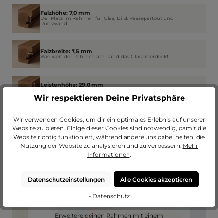
Falzhöhe: 7,0 mm
Der Platz im Rahmen für Glas, Bild, Passepartout und
Rückwand
Falzbreite: 7,5 mm
Wie weit der Rahmen am Rand das Glas überdeckt
Leistenhöhe: 29,0 mm
Dicke bzw. Tiefe des Rahmens - So viel trägt dieser auf die
Wand auf
Wir respektieren Deine Privatsphäre
Wir verwenden Cookies, um dir ein optimales Erlebnis auf unserer
Website zu bieten. Einige dieser Cookies sind notwendig, damit die
Website richtig funktioniert, während andere uns dabei helfen, die
Nutzung der Website zu analysieren und zu verbessern.
Mehr
Informationen
.
Datenschutzeinstellungen
Alle Cookies akzeptieren
- Datenschutz
Passendes Passepartout?
Erweitere deinen Rahmen mit einem