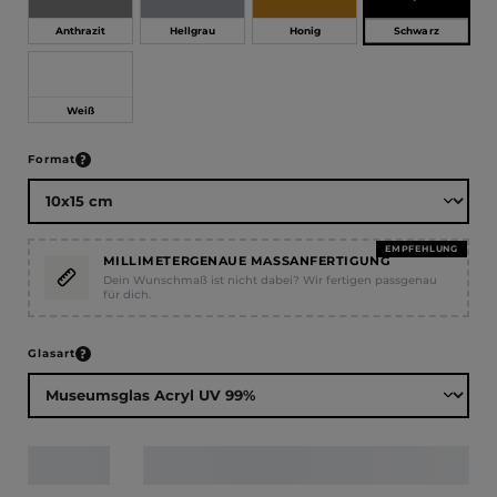
Schwarz
Anthrazit
Hellgrau
Honig
Weiß
auswählen
Format
EMPFEHLUNG
MILLIMETERGENAUE MASSANFERTIGUNG
Dein Wunschmaß ist nicht dabei? Wir fertigen passgenau
für dich.
auswählen
Glasart