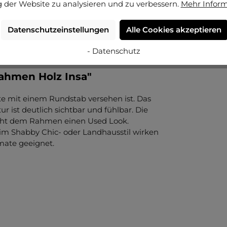
 der Website zu analysieren und zu verbessern.
Mehr Infor
Datenschutzeinstellungen
Alle Cookies akzeptieren
- Datenschutz
rahmen Holz Insa"
ante mit einem Rundstab versehen ist. Das
tur ist deutlich sichtbar und fühlbar. Die
eiht dem Rahmen einen Used Look.
 Shabby Chic- oder Landhausstil wirken
ormate geeignet.