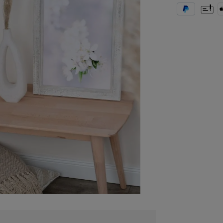
PayPal
Vorkas
A