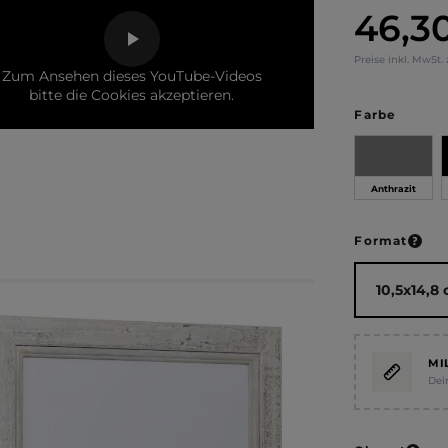
46,3
Regulärer Pr
Preise inkl. MwSt.
Zum Ansehen dieses YouTube-Videos
bitte die Cookies akzeptieren.
auswä
Farbe
Anthrazit
ausw
Format
MI
Dei