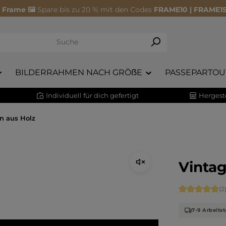
 Frame 🖼️
Spare bis zu 20 % mit den Codes
FRAME10 | FRAME15
BILDERRAHMEN NACH GRÖẞE
PASSEPARTOU
Individuell für dich gefertigt
Hergeste
n aus Holz
Vintag
Durchschnitt
(2
7-9 Arbeitst