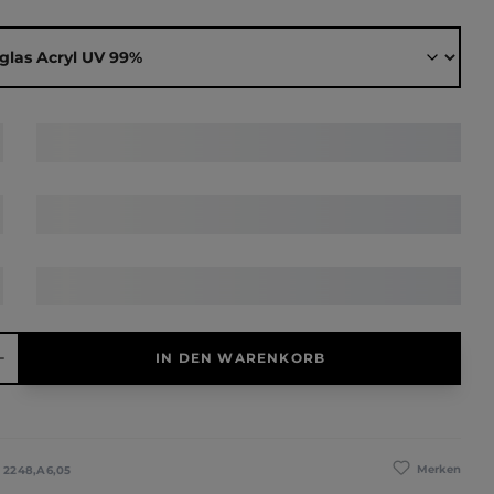
ählen
hl: Gib den gewünschten Wert ein oder benutze die Schaltfläche
IN DEN WARENKORB
Merken
:
2248,A6,05