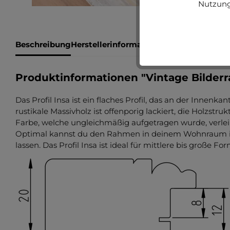
Nutzung
Beschreibung
Herstellerinformationen
Bewertungen
Produktinformationen "Vintage Bilder
Das Profil Insa ist ein flaches Profil, das an der Innenk
rustikale Massivholz ist offenporig lackiert, die Holzstruk
Farbe, welche ungleichmäßig aufgetragen wurde, verl
Optimal kannst du den Rahmen in deinem Wohnraum im
lassen. Das Profil Insa ist ideal für mittlere bis große F