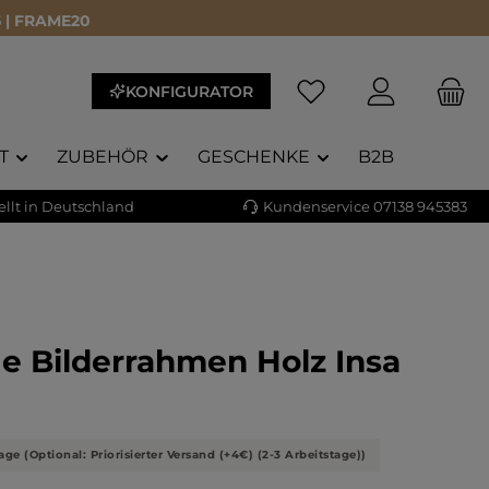
 | FRAME20
KONFIGURATOR
T
ZUBEHÖR
GESCHENKE
B2B
llt in Deutschland
Kundenservice 07138 945383
e Bilderrahmen Holz Insa
liche Bewertung von 5 von 5 Sternen
)
age (Optional: Priorisierter Versand (+4€) (2-3 Arbeitstage))