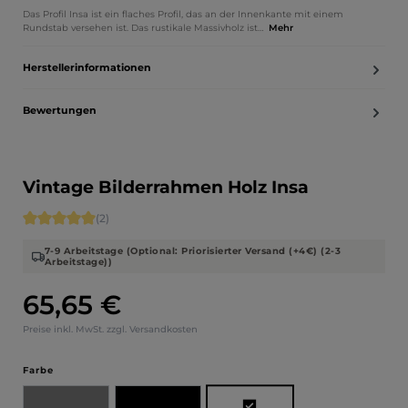
Das Profil Insa ist ein flaches Profil, das an der Innenkante mit einem
Rundstab versehen ist. Das rustikale Massivholz ist…
Mehr
Herstellerinformationen
Bewertungen
Vintage Bilderrahmen Holz Insa
Durchschnittliche Bewertung von 5 von 5 Sternen
(2)
7-9 Arbeitstage (Optional: Priorisierter Versand (+4€) (2-3
Arbeitstage))
65,65 €
Regulärer Preis:
Preise inkl. MwSt. zzgl. Versandkosten
auswählen
Farbe