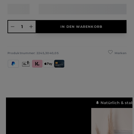
Produkt Anzahl: Gib den gewünschten Wert ein oder benutze die Schaltfläche
IN DEN WARENKORB
Merken
Produktnummer:
2245,3040,05
PayPal
Vorkasse
Klarna (Rechnung / Ratenkauf / Sofort)
Apple Pay
Kredit- und Debitkarte
🌲 Natürlich & stab