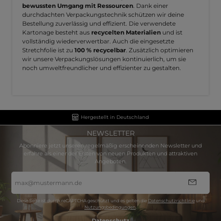
bewussten Umgang mit Ressourcen
. Dank einer
durchdachten Verpackungstechnik schützen wir deine
Bestellung zuverlässig und effizient. Die verwendete
Kartonage besteht aus
recycelten Materialien
und ist
vollständig wiederverwertbar. Auch die eingesetzte
Stretchfolie ist zu
100 % recycelbar
. Zusätzlich optimieren
wir unsere Verpackungslösungen kontinuierlich, um sie
noch umweltfreundlicher und effizienter zu gestalten.
Hergestellt in Deutschland
NEWSLETTER
Abonniere jetzt unseren regelmäßig erscheinenden Newsletter und
erfahre als einer der Ersten von neuen Produkten und attraktiven
Angeboten.
E-
Mail-
Adresse
*
Diese Seite ist durch reCAPTCHA geschützt und es gelten die
Datenschutzrichtlinie
und
Nutzungsbedingungen
.
Datenschutz