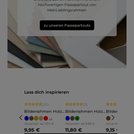
hochwertigen Passepartout von
MeinLieblingsrahmen.
zu unseren Passepartouts
Produktgalerie überspringen
Lass dich inspirieren
Durchschnittliche Bewertung von 4.9 von 5 Sternen
Durchschnittliche Bewertung von 5 vo
Durchschnittli
(20)
(3)
(5)
Bilderrahmen Holz
Bilderrahmen Holz
Bilderrahmen
Ava
Annelie
Martha
+
5
Varianten ab
7,50 €
Varianten ab
9,85 €
Varianten ab
7,60 
9,95 €
11,80 €
9,15 €