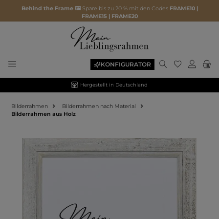
Behind the Frame 🖼️
Spare bis zu 20 % mit den Codes
FRAME10 |
FRAME15 | FRAME20
KONFIGURATOR
Hergestellt in Deutschland
Bilderrahmen
Bilderrahmen nach Material
Bilderrahmen aus Holz
Bildergalerie überspringen