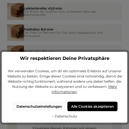
Leistenbreite: 41,0 mm
Die Breite der vorderen bzw. sichtbaren Seite des
Rahmenprofils
Falzhöhe: 8,0 mm
Der Platz im Rahmen für Glas, Bild, Passepartout und
Rückwand
Falzbreite: 7,0 mm
Wie weit der Rahmen am Rand das Glas überdeckt
Wir respektieren Deine Privatsphäre
Wir verwenden Cookies, um dir ein optimales Erlebnis auf unserer
Website zu bieten. Einige dieser Cookies sind notwendig, damit die
Website richtig funktioniert, während andere uns dabei helfen, die
Nutzung der Website zu analysieren und zu verbessern.
Mehr
Informationen
.
Datenschutzeinstellungen
Alle Cookies akzeptieren
- Datenschutz
Passendes Passepartout?
Erweitere deinen Rahmen mit einem