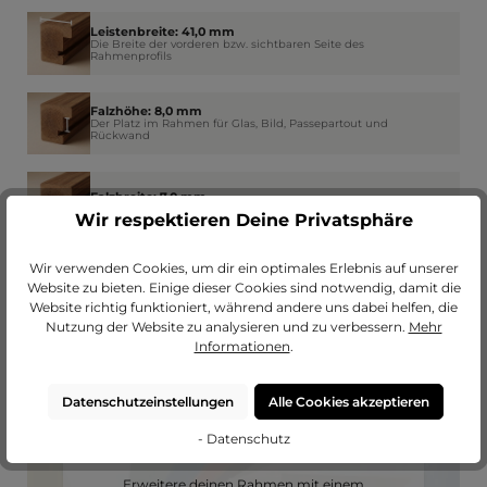
Leistenbreite: 41,0 mm
Die Breite der vorderen bzw. sichtbaren Seite des
Rahmenprofils
Falzhöhe: 8,0 mm
Der Platz im Rahmen für Glas, Bild, Passepartout und
Rückwand
Falzbreite: 7,0 mm
Wie weit der Rahmen am Rand das Glas überdeckt
Wir respektieren Deine Privatsphäre
Wir verwenden Cookies, um dir ein optimales Erlebnis auf unserer
Website zu bieten. Einige dieser Cookies sind notwendig, damit die
Website richtig funktioniert, während andere uns dabei helfen, die
Nutzung der Website zu analysieren und zu verbessern.
Mehr
Informationen
.
Datenschutzeinstellungen
Alle Cookies akzeptieren
- Datenschutz
Passendes Passepartout?
Erweitere deinen Rahmen mit einem