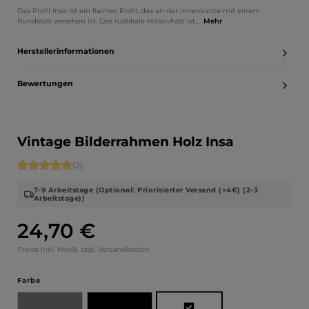
Das Profil Insa ist ein flaches Profil, das an der Innenkante mit einem
Rundstab versehen ist. Das rustikale Massivholz ist…
Mehr
Herstellerinformationen
Bewertungen
Vintage Bilderrahmen Holz Insa
Durchschnittliche Bewertung von 5 von 5 Sternen
(2)
7-9 Arbeitstage (Optional: Priorisierter Versand (+4€) (2-3
Arbeitstage))
24,70 €
Regulärer Preis:
Preise inkl. MwSt. zzgl. Versandkosten
auswählen
Farbe