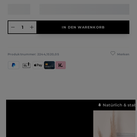
Produkt Anzahl: Gib den gewünschten Wert ein oder benutze die Schaltfläche
IN DEN WARENKORB
Merken
Produktnummer:
2244,1520,05
PayPal
Vorkasse
Apple Pay
Kredit- und Debitkarte
Klarna (Rechnung / Ratenkauf / Sofort)
🌲 Natürlich & stab