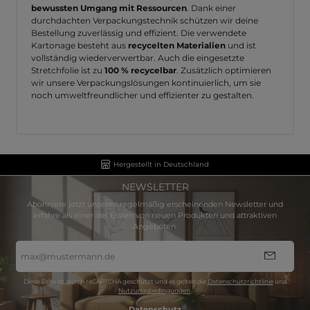
bewussten Umgang mit Ressourcen
. Dank einer
durchdachten Verpackungstechnik schützen wir deine
Bestellung zuverlässig und effizient. Die verwendete
Kartonage besteht aus
recycelten Materialien
und ist
vollständig wiederverwertbar. Auch die eingesetzte
Stretchfolie ist zu
100 % recycelbar
. Zusätzlich optimieren
wir unsere Verpackungslösungen kontinuierlich, um sie
noch umweltfreundlicher und effizienter zu gestalten.
Hergestellt in Deutschland
NEWSLETTER
Abonniere jetzt unseren regelmäßig erscheinenden Newsletter und
erfahre als einer der Ersten von neuen Produkten und attraktiven
Angeboten.
E-
Mail-
Adresse
*
Diese Seite ist durch reCAPTCHA geschützt und es gelten die
Datenschutzrichtlinie
und
Nutzungsbedingungen
.
Datenschutz