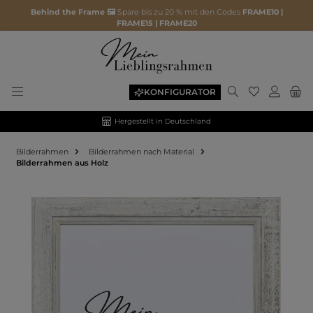
Behind the Frame 🖼️
Spare bis zu 20 % mit den Codes
FRAME10 |
FRAME15 | FRAME20
KONFIGURATOR
Hergestellt in Deutschland
Bilderrahmen
Bilderrahmen nach Material
Bilderrahmen aus Holz
Bildergalerie überspringen