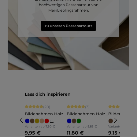
hochwertigen Passepartout von
MeinLieblingsrahmen.
zu unseren Passepartouts
Produktgalerie überspringen
Lass dich inspirieren
Durchschnittliche Bewertung von 4.9 von 5 Sternen
Durchschnittliche Bewertung von 5 vo
Durchschnittli
(20)
(3)
(5)
Bilderrahmen Holz
Bilderrahmen Holz
Bilderrahmen
Ava
Annelie
Martha
+
5
Varianten ab
7,50 €
Varianten ab
9,85 €
Varianten ab
7,60 
9,95 €
11,80 €
9,15 €