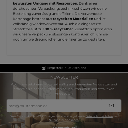
bewussten Umgang mit Ressourcen
. Dank einer
durchdachten Verpackungstechnik schützen wir deine
Bestellung zuverlässig und effizient. Die verwendete
Kartonage besteht aus
recycelten Materialien
und ist
vollständig wiederverwertbar. Auch die eingesetzte
Stretchfolie ist zu
100 % recycelbar
. Zusätzlich optimieren
wir unsere Verpackungslösungen kontinuierlich, um sie
noch umweltfreundlicher und effizienter zu gestalten.
Hergestellt in Deutschland
NEWSLETTER
Abonniere jetzt unseren regelmäßig erscheinenden Newsletter und
erfahre als einer der Ersten von neuen Produkten und attraktiven
Angeboten.
E-
Mail-
Adresse
*
Diese Seite ist durch reCAPTCHA geschützt und es gelten die
Datenschutzrichtlinie
und
Nutzungsbedingungen
.
Datenschutz