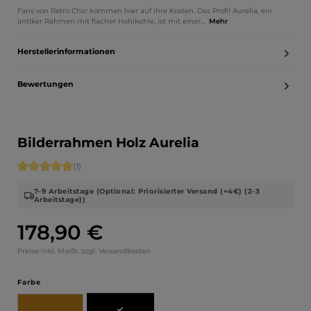
Fans von Retro Chic kommen hier auf ihre Kosten. Das Profil Aurelia, ein
antiker Rahmen mit flacher Hohlkehle, ist mit einer…
Mehr
Herstellerinformationen
Bewertungen
Bilderrahmen Holz Aurelia
Durchschnittliche Bewertung von 5 von 5 Sternen
(1)
7-9 Arbeitstage (Optional: Priorisierter Versand (+4€) (2-3
Arbeitstage))
178,90 €
Regulärer Preis:
Preise inkl. MwSt. zzgl. Versandkosten
auswählen
Farbe