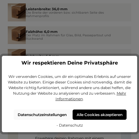
Leistenbreite: 36,0 mm
Die Breite der vorderen bzw. sichtbaren Seite des
Rahmenprofils
Falzhöhe: 6,0 mm
Der Platz im Rahmen für Glas, Bild, Passepartout und
Rückwand
Falzbreite: 6,0 mm
Wie weit der Rahmen am Rand das Glas überdeckt
Wir respektieren Deine Privatsphäre
Wir verwenden Cookies, um dir ein optimales Erlebnis auf unserer
Website zu bieten. Einige dieser Cookies sind notwendig, damit die
Website richtig funktioniert, während andere uns dabei helfen, die
Nutzung der Website zu analysieren und zu verbessern.
Mehr
Informationen
.
Datenschutzeinstellungen
Alle Cookies akzeptieren
- Datenschutz
Passendes Passepartout?
Erweitere deinen Rahmen mit einem