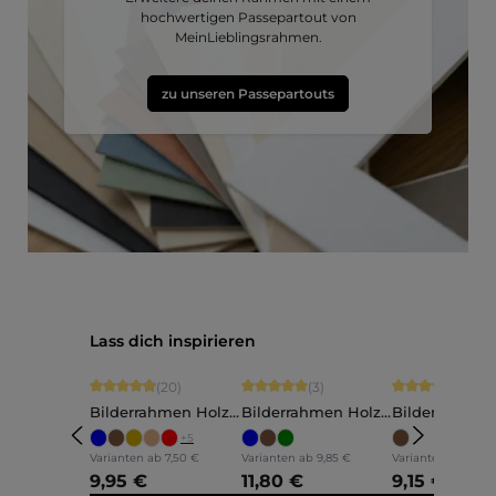
hochwertigen Passepartout von
MeinLieblingsrahmen.
zu unseren Passepartouts
Produktgalerie überspringen
Lass dich inspirieren
Durchschnittliche Bewertung von 4.9 von 5 Sternen
Durchschnittliche Bewertung von 5 vo
Durchschnittli
(20)
(3)
(5)
Bilderrahmen Holz
Bilderrahmen Holz
Bilderrahmen
Ava
Annelie
Martha
+
5
Varianten ab
7,50 €
Varianten ab
9,85 €
Varianten ab
7,60 
9,95 €
11,80 €
9,15 €