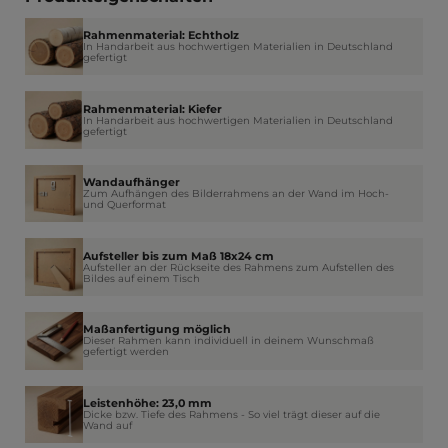
Rahmenmaterial: Echtholz
In Handarbeit aus hochwertigen Materialien in Deutschland
gefertigt
Rahmenmaterial: Kiefer
In Handarbeit aus hochwertigen Materialien in Deutschland
gefertigt
Wandaufhänger
Zum Aufhängen des Bilderrahmens an der Wand im Hoch-
und Querformat
Aufsteller bis zum Maß 18x24 cm
Aufsteller an der Rückseite des Rahmens zum Aufstellen des
Bildes auf einem Tisch
Maßanfertigung möglich
Dieser Rahmen kann individuell in deinem Wunschmaß
gefertigt werden
Leistenhöhe: 23,0 mm
Dicke bzw. Tiefe des Rahmens - So viel trägt dieser auf die
Wand auf