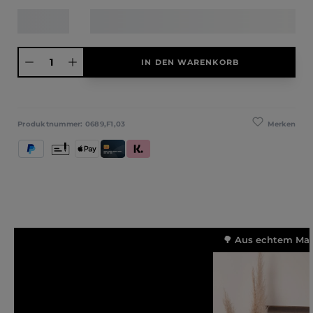
Produkt Anzahl: Gib den gewünschten Wert ein oder benutze die Schaltfläche
IN DEN WARENKORB
Merken
Produktnummer:
0689,F1,03
PayPal
Vorkasse
Apple Pay
Kredit- und Debitkarte
Klarna (Rechnung / Ratenkauf / Sofort)
🌳 Aus echtem Mass