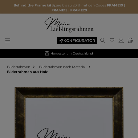
Behind the Frame 🖼️
Spare bis zu 20 % mit den Codes
FRAME10 |
FRAME15 | FRAME20
KONFIGURATOR
Hergestellt in Deutschland
Bilderrahmen
Bilderrahmen nach Material
Bilderrahmen aus Holz
Bildergalerie überspringen