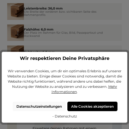
Leistenbreite: 36,0 mm
Die Breite der vorderen bzw. sichtbaren Seite des
Rahmenprofils
Falzhöhe: 6,0 mm
Der Platz im Rahmen für Glas, Bild, Passepartout und
Rückwand
Falzbreite: 6,0 mm
Wie weit der Rahmen am Rand das Glas überdeckt
Wir respektieren Deine Privatsphäre
Wir verwenden Cookies, um dir ein optimales Erlebnis auf unserer
Website zu bieten. Einige dieser Cookies sind notwendig, damit die
Website richtig funktioniert, während andere uns dabei helfen, die
Nutzung der Website zu analysieren und zu verbessern.
Mehr
Informationen
.
Datenschutzeinstellungen
Alle Cookies akzeptieren
- Datenschutz
Passendes Passepartout?
Erweitere deinen Rahmen mit einem