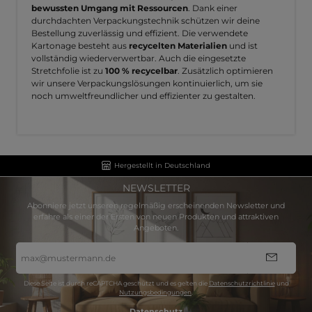
bewussten Umgang mit Ressourcen
. Dank einer
durchdachten Verpackungstechnik schützen wir deine
Bestellung zuverlässig und effizient. Die verwendete
Kartonage besteht aus
recycelten Materialien
und ist
vollständig wiederverwertbar. Auch die eingesetzte
Stretchfolie ist zu
100 % recycelbar
. Zusätzlich optimieren
wir unsere Verpackungslösungen kontinuierlich, um sie
noch umweltfreundlicher und effizienter zu gestalten.
Hergestellt in Deutschland
NEWSLETTER
Abonniere jetzt unseren regelmäßig erscheinenden Newsletter und
erfahre als einer der Ersten von neuen Produkten und attraktiven
Angeboten.
E-
Mail-
Adresse
*
Diese Seite ist durch reCAPTCHA geschützt und es gelten die
Datenschutzrichtlinie
und
Nutzungsbedingungen
.
Datenschutz