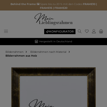
Behind the Frame 🖼️
Spare bis zu 20 % mit den Codes
FRAME10 |
FRAME15 | FRAME20
KONFIGURATOR
Hergestellt in Deutschland
Bilderrahmen
Bilderrahmen nach Material
Bilderrahmen aus Holz
Bildergalerie überspringen