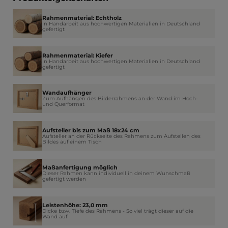
Rahmenmaterial: Echtholz
In Handarbeit aus hochwertigen Materialien in Deutschland
gefertigt
Rahmenmaterial: Kiefer
In Handarbeit aus hochwertigen Materialien in Deutschland
gefertigt
Wandaufhänger
Zum Aufhängen des Bilderrahmens an der Wand im Hoch-
und Querformat
Aufsteller bis zum Maß 18x24 cm
Aufsteller an der Rückseite des Rahmens zum Aufstellen des
Bildes auf einem Tisch
Maßanfertigung möglich
Dieser Rahmen kann individuell in deinem Wunschmaß
gefertigt werden
Leistenhöhe: 23,0 mm
Dicke bzw. Tiefe des Rahmens - So viel trägt dieser auf die
Wand auf