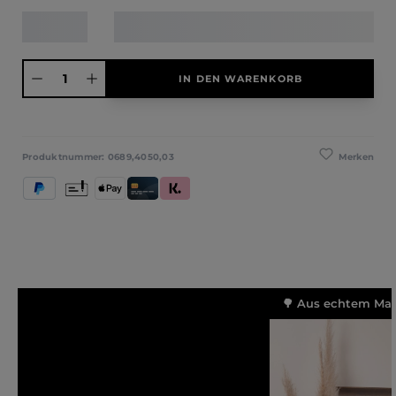
Produkt Anzahl: Gib den gewünschten Wert ein oder benutze die Schaltfläche
IN DEN WARENKORB
Merken
Produktnummer:
0689,4050,03
PayPal
Vorkasse
Apple Pay
Kredit- und Debitkarte
Klarna (Rechnung / Ratenkauf / Sofort)
🌳 Aus echtem Mass