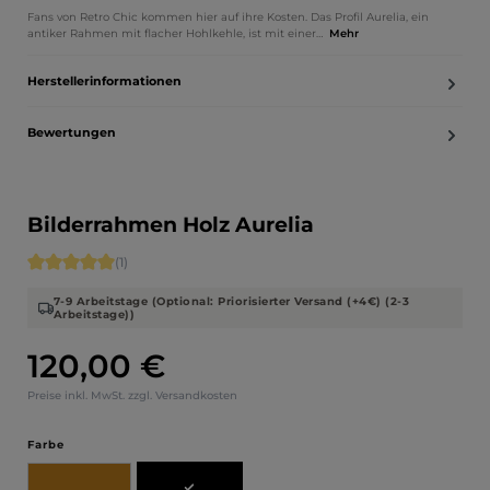
Fans von Retro Chic kommen hier auf ihre Kosten. Das Profil Aurelia, ein
antiker Rahmen mit flacher Hohlkehle, ist mit einer…
Mehr
Herstellerinformationen
Bewertungen
Bilderrahmen Holz Aurelia
Durchschnittliche Bewertung von 5 von 5 Sternen
(1)
7-9 Arbeitstage (Optional: Priorisierter Versand (+4€) (2-3
Arbeitstage))
120,00 €
Regulärer Preis:
Preise inkl. MwSt. zzgl. Versandkosten
auswählen
Farbe