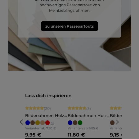
hochwertigen Passepartout von
MeinLieblingsrahmen.
zu unseren Passepartouts
Produktgalerie überspringen
Lass dich inspirieren
Durchschnittliche Bewertung von 4.9 von 5 Sternen
Durchschnittliche Bewertung von 5 vo
Durchschnittli
(20)
(3)
(5)
Bilderrahmen Holz
Bilderrahmen Holz
Bilderrahmen
Ava
Annelie
Martha
+
5
Varianten ab
7,50 €
Varianten ab
9,85 €
Varianten ab
7,60 
9,95 €
11,80 €
9,15 €