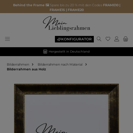
Behind the Frame 🖼️
Spare bis zu 20 % mit den Codes
FRAME10 |
FRAME15 | FRAME20
KONFIGURATOR
Hergestellt in Deutschland
Bilderrahmen
Bilderrahmen nach Material
Bilderrahmen aus Holz
Bildergalerie überspringen