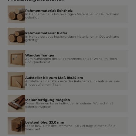
Rahmenmaterial: Echtholz
In Handarbeit aus hochwertigen Materialien in Deutschland
gefertigt
Rahmenmaterial: Kiefer
In Handarbeit aus hochwertigen Materialien in Deutschland
gefertigt
Wandaufhänger
Zum Aufhängen des Bilderrahmens an der Wand im Hoch-
und Querformat
Aufsteller bis zum Maß 18x24 cm
Aufsteller an der Rückseite des Rahmens zum Aufstellen des
Bildes auf einem Tisch
Maßanfertigung möglich
Dieser Rahmen kann individuell in deinem Wunschmaß
gefertigt werden
Leistenhöhe: 23,0 mm
Dicke bzw. Tiefe des Rahmens - So viel trägt dieser auf die
Wand auf