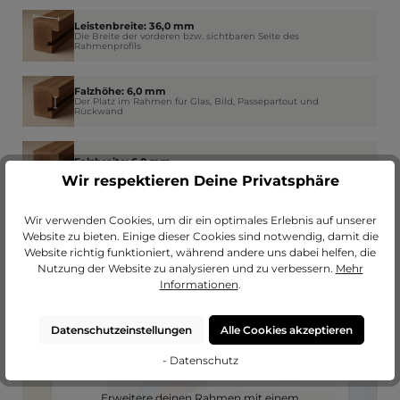
Leistenbreite: 36,0 mm
Die Breite der vorderen bzw. sichtbaren Seite des
Rahmenprofils
Falzhöhe: 6,0 mm
Der Platz im Rahmen für Glas, Bild, Passepartout und
Rückwand
Falzbreite: 6,0 mm
Wie weit der Rahmen am Rand das Glas überdeckt
Wir respektieren Deine Privatsphäre
Wir verwenden Cookies, um dir ein optimales Erlebnis auf unserer
Website zu bieten. Einige dieser Cookies sind notwendig, damit die
Website richtig funktioniert, während andere uns dabei helfen, die
Nutzung der Website zu analysieren und zu verbessern.
Mehr
Informationen
.
Datenschutzeinstellungen
Alle Cookies akzeptieren
- Datenschutz
Passendes Passepartout?
Erweitere deinen Rahmen mit einem