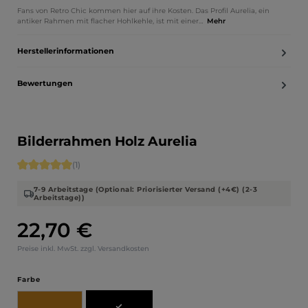
Fans von Retro Chic kommen hier auf ihre Kosten. Das Profil Aurelia, ein
antiker Rahmen mit flacher Hohlkehle, ist mit einer…
Mehr
Herstellerinformationen
Bewertungen
Bilderrahmen Holz Aurelia
Durchschnittliche Bewertung von 5 von 5 Sternen
(1)
7-9 Arbeitstage (Optional: Priorisierter Versand (+4€) (2-3
Arbeitstage))
22,70 €
Regulärer Preis:
Preise inkl. MwSt. zzgl. Versandkosten
auswählen
Farbe