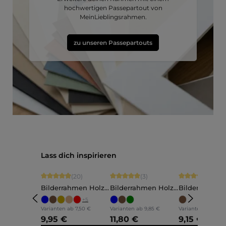
hochwertigen Passepartout von
MeinLieblingsrahmen.
zu unseren Passepartouts
Produktgalerie überspringen
Lass dich inspirieren
Durchschnittliche Bewertung von 4.9 von 5 Sternen
Durchschnittliche Bewertung von 5 vo
Durchschnittli
(20)
(3)
(5)
Bilderrahmen Holz
Bilderrahmen Holz
Bilderrahmen
Ava
Annelie
Martha
+
5
Varianten ab
7,50 €
Varianten ab
9,85 €
Varianten ab
7,60 
9,95 €
11,80 €
9,15 €