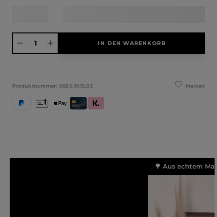
Produkt Anzahl: Gib den gewünschten Wert ein oder benutze die Schaltfläche
IN DEN WARENKORB
Merken
Produktnummer:
0680,1015,03
PayPal
Vorkasse
Apple Pay
Kredit- und Debitkarte
Klarna (Rechnung / Ratenkauf / Sofort)
🌳 Aus echtem Mass