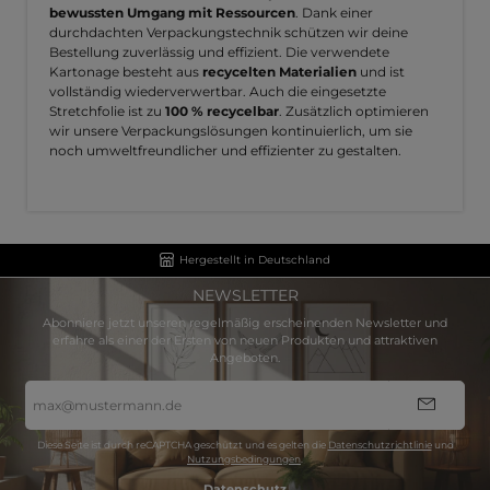
bewussten Umgang mit Ressourcen
. Dank einer
durchdachten Verpackungstechnik schützen wir deine
Bestellung zuverlässig und effizient. Die verwendete
Kartonage besteht aus
recycelten Materialien
und ist
vollständig wiederverwertbar. Auch die eingesetzte
Stretchfolie ist zu
100 % recycelbar
. Zusätzlich optimieren
wir unsere Verpackungslösungen kontinuierlich, um sie
noch umweltfreundlicher und effizienter zu gestalten.
Hergestellt in Deutschland
NEWSLETTER
Abonniere jetzt unseren regelmäßig erscheinenden Newsletter und
erfahre als einer der Ersten von neuen Produkten und attraktiven
Angeboten.
E-
Mail-
Adresse
*
Diese Seite ist durch reCAPTCHA geschützt und es gelten die
Datenschutzrichtlinie
und
Nutzungsbedingungen
.
Datenschutz