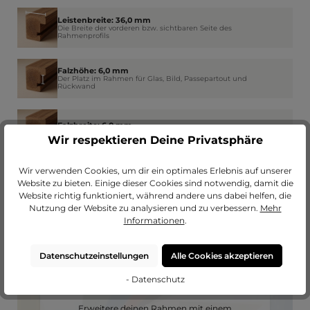
Leistenbreite: 36,0 mm
Die Breite der vorderen bzw. sichtbaren Seite des
Rahmenprofils
Falzhöhe: 6,0 mm
Der Platz im Rahmen für Glas, Bild, Passepartout und
Rückwand
Falzbreite: 6,0 mm
Wie weit der Rahmen am Rand das Glas überdeckt
Wir respektieren Deine Privatsphäre
Wir verwenden Cookies, um dir ein optimales Erlebnis auf unserer
Website zu bieten. Einige dieser Cookies sind notwendig, damit die
Website richtig funktioniert, während andere uns dabei helfen, die
Nutzung der Website zu analysieren und zu verbessern.
Mehr
Informationen
.
Datenschutzeinstellungen
Alle Cookies akzeptieren
- Datenschutz
Passendes Passepartout?
Erweitere deinen Rahmen mit einem