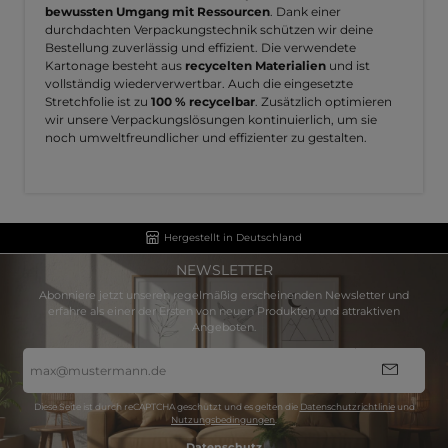
bewussten Umgang mit Ressourcen
. Dank einer
durchdachten Verpackungstechnik schützen wir deine
Bestellung zuverlässig und effizient. Die verwendete
Kartonage besteht aus
recycelten Materialien
und ist
vollständig wiederverwertbar. Auch die eingesetzte
Stretchfolie ist zu
100 % recycelbar
. Zusätzlich optimieren
wir unsere Verpackungslösungen kontinuierlich, um sie
noch umweltfreundlicher und effizienter zu gestalten.
Hergestellt in Deutschland
NEWSLETTER
Abonniere jetzt unseren regelmäßig erscheinenden Newsletter und
erfahre als einer der Ersten von neuen Produkten und attraktiven
Angeboten.
E-
Mail-
Adresse
*
Diese Seite ist durch reCAPTCHA geschützt und es gelten die
Datenschutzrichtlinie
und
Nutzungsbedingungen
.
Datenschutz