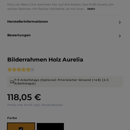
Fans von Retro Chic kommen hier auf ihre Kosten. Das Profil Aurelia, ein
antiker Rahmen mit flacher Hohlkehle, ist mit einer…
Mehr
Herstellerinformationen
Bewertungen
Bilderrahmen Holz Aurelia
Durchschnittliche Bewertung von 5 von 5 Sternen
(1)
7-9 Arbeitstage (Optional: Priorisierter Versand (+4€) (2-3
Arbeitstage))
118,05 €
Regulärer Preis:
Preise inkl. MwSt. zzgl. Versandkosten
auswählen
Farbe