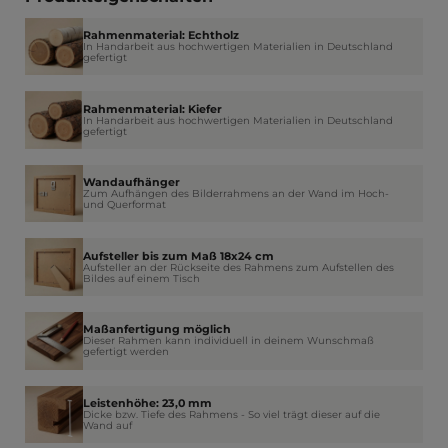
Rahmenmaterial: Echtholz
In Handarbeit aus hochwertigen Materialien in Deutschland
gefertigt
Rahmenmaterial: Kiefer
In Handarbeit aus hochwertigen Materialien in Deutschland
gefertigt
Wandaufhänger
Zum Aufhängen des Bilderrahmens an der Wand im Hoch-
und Querformat
Aufsteller bis zum Maß 18x24 cm
Aufsteller an der Rückseite des Rahmens zum Aufstellen des
Bildes auf einem Tisch
Maßanfertigung möglich
Dieser Rahmen kann individuell in deinem Wunschmaß
gefertigt werden
Leistenhöhe: 23,0 mm
Dicke bzw. Tiefe des Rahmens - So viel trägt dieser auf die
Wand auf