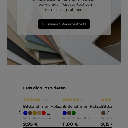
hochwertigen Passepartout von
MeinLieblingsrahmen.
zu unseren Passepartouts
Produktgalerie überspringen
Lass dich inspirieren
Durchschnittliche Bewertung von 4.9 von 5 Sternen
Durchschnittliche Bewertung von 5 vo
Durchschnittli
(20)
(3)
(5)
Bilderrahmen Holz
Bilderrahmen Holz
Bilderrahmen
Ava
Annelie
Martha
+
5
Varianten ab
7,50 €
Varianten ab
9,85 €
Varianten ab
7,60 
9,95 €
11,80 €
9,15 €