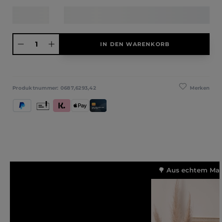
Produkt Anzahl: Gib den gewünschten Wert ein oder benutze die Schaltfläche
IN DEN WARENKORB
Merken
Produktnummer:
0687,6293,42
PayPal
Vorkasse
Klarna (Rechnung / Ratenkauf / Sofort)
Apple Pay
Kredit- und Debitkarte
🌳 Aus echtem Mass