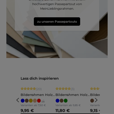
hochwertigen Passepartout von
MeinLieblingsrahmen.
zu unseren Passepartouts
Produktgalerie überspringen
Lass dich inspirieren
Durchschnittliche Bewertung von 4.9 von 5 Sternen
Durchschnittliche Bewertung von 5 vo
Durchschnittli
(20)
(3)
(5)
Bilderrahmen Holz
Bilderrahmen Holz
Bilderrahmen
Ava
Annelie
Martha
+
5
Varianten ab
7,50 €
Varianten ab
9,85 €
Varianten ab
7,60 
9,95 €
11,80 €
9,15 €