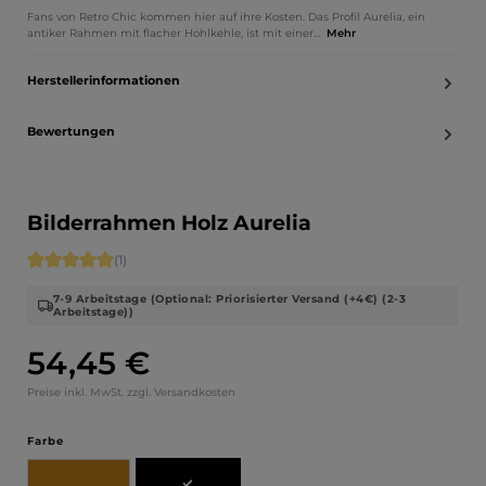
Fans von Retro Chic kommen hier auf ihre Kosten. Das Profil Aurelia, ein
antiker Rahmen mit flacher Hohlkehle, ist mit einer…
Mehr
Herstellerinformationen
Bewertungen
Bilderrahmen Holz Aurelia
Durchschnittliche Bewertung von 5 von 5 Sternen
(1)
7-9 Arbeitstage (Optional: Priorisierter Versand (+4€) (2-3
Arbeitstage))
54,45 €
Regulärer Preis:
Preise inkl. MwSt. zzgl. Versandkosten
auswählen
Farbe