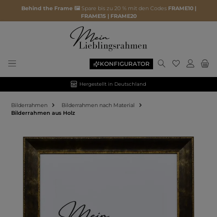
Behind the Frame 🖼️
Spare bis zu 20 % mit den Codes
FRAME10 |
FRAME15 | FRAME20
KONFIGURATOR
Hergestellt in Deutschland
Bilderrahmen
Bilderrahmen nach Material
Bilderrahmen aus Holz
Bildergalerie überspringen