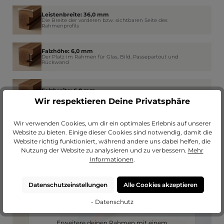
Leistenbreite: 36,0 mm
Die Breite der vorderen bzw. sichtbaren Seite des
Rahmenprofils
Falzhöhe: 6,0 mm
Der Platz im Rahmen für Glas, Bild, Passepartout und
Rückwand
Falzbreite: 6,0 mm
Wie weit der Rahmen am Rand das Glas überdeckt
Wir respektieren Deine Privatsphäre
Wir verwenden Cookies, um dir ein optimales Erlebnis auf unserer
Website zu bieten. Einige dieser Cookies sind notwendig, damit die
Website richtig funktioniert, während andere uns dabei helfen, die
Nutzung der Website zu analysieren und zu verbessern.
Mehr
Informationen
.
Datenschutzeinstellungen
Alle Cookies akzeptieren
- Datenschutz
Passendes Passepartout?
Erweitere deinen Rahmen mit einem