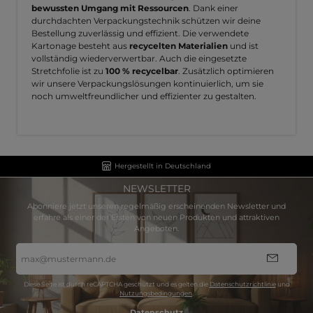
bewussten Umgang mit Ressourcen
. Dank einer
durchdachten Verpackungstechnik schützen wir deine
Bestellung zuverlässig und effizient. Die verwendete
Kartonage besteht aus
recycelten Materialien
und ist
vollständig wiederverwertbar. Auch die eingesetzte
Stretchfolie ist zu
100 % recycelbar
. Zusätzlich optimieren
wir unsere Verpackungslösungen kontinuierlich, um sie
noch umweltfreundlicher und effizienter zu gestalten.
Hergestellt in Deutschland
NEWSLETTER
Abonniere jetzt unseren regelmäßig erscheinenden Newsletter und
erfahre als einer der Ersten von neuen Produkten und attraktiven
Angeboten.
E-
Mail-
Adresse
*
Diese Seite ist durch reCAPTCHA geschützt und es gelten die
Datenschutzrichtlinie
und
Nutzungsbedingungen
.
Datenschutz