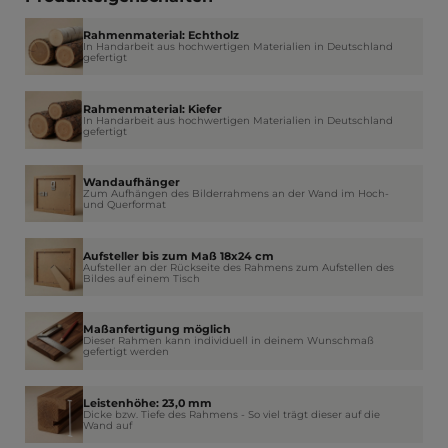
Rahmenmaterial: Echtholz
In Handarbeit aus hochwertigen Materialien in Deutschland
gefertigt
Rahmenmaterial: Kiefer
In Handarbeit aus hochwertigen Materialien in Deutschland
gefertigt
Wandaufhänger
Zum Aufhängen des Bilderrahmens an der Wand im Hoch-
und Querformat
Aufsteller bis zum Maß 18x24 cm
Aufsteller an der Rückseite des Rahmens zum Aufstellen des
Bildes auf einem Tisch
Maßanfertigung möglich
Dieser Rahmen kann individuell in deinem Wunschmaß
gefertigt werden
Leistenhöhe: 23,0 mm
Dicke bzw. Tiefe des Rahmens - So viel trägt dieser auf die
Wand auf