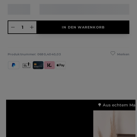
Produkt Anzahl: Gib den gewünschten Wert ein oder benutze die Schaltfläche
IN DEN WARENKORB
Merken
Produktnummer:
0680,4040,03
PayPal
Vorkasse
Kredit- und Debitkarte
Klarna (Rechnung / Ratenkauf / Sofort)
Apple Pay
🌳 Aus echtem Mass