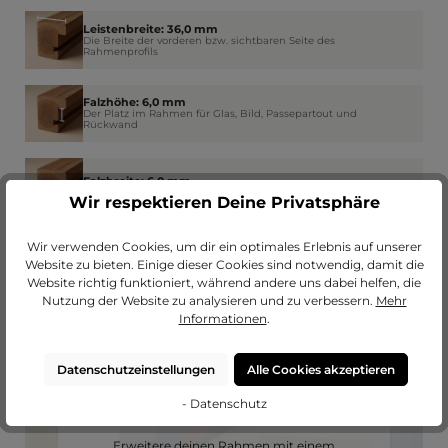
Leistenbreite: 36,0 mm
Die Breite der vorderen bzw. sichtbaren Seite des
Rahmenprofils
Falzhöhe: 6,0 mm
Der Platz im Rahmen für Glas, Bild, Passepartout und
Rückwand
Falzbreite: 6,0 mm
Wie weit der Rahmen am Rand das Glas überdeckt
Wir respektieren Deine Privatsphäre
Wir verwenden Cookies, um dir ein optimales Erlebnis auf unserer
Website zu bieten. Einige dieser Cookies sind notwendig, damit die
Website richtig funktioniert, während andere uns dabei helfen, die
Nutzung der Website zu analysieren und zu verbessern.
Mehr
Informationen
.
Datenschutzeinstellungen
Alle Cookies akzeptieren
- Datenschutz
Passendes Passepartout?
Erweitere deinen Rahmen mit einem