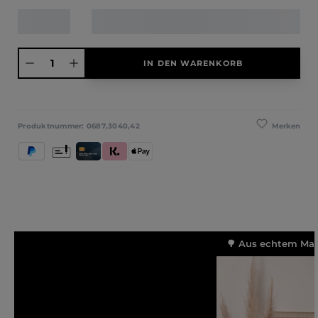
Produkt Anzahl: Gib den gewünschten Wert ein oder benutze die Schaltfläche
IN DEN WARENKORB
Merken
Produktnummer:
0687,3040,42
PayPal
Vorkasse
Kredit- und Debitkarte
Klarna (Rechnung / Ratenkauf / Sofort)
Apple Pay
🌳 Aus echtem Mass