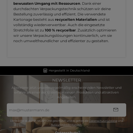
bewussten Umgang mit Ressourcen
. Dank einer
durchdachten Verpackungstechnik schützen wir deine
Bestellung zuverlässig und effizient. Die verwendete
Kartonage besteht aus
recycelten Materialien
und ist
vollständig wiederverwertbar. Auch die eingesetzte
Stretchfolie ist zu
100 % recycelbar
. Zusätzlich optimieren
wir unsere Verpackungslösungen kontinuierlich, um sie
noch umweltfreundlicher und effizienter zu gestalten.
Hergestellt in Deutschland
NEWSLETTER
Abonniere jetzt unseren regelmäßig erscheinenden Newsletter und
erfahre als einer der Ersten von neuen Produkten und attraktiven
Angeboten.
E-
Mail-
Adresse
*
Diese Seite ist durch reCAPTCHA geschützt und es gelten die
Datenschutzrichtlinie
und
Nutzungsbedingungen
.
Datenschutz