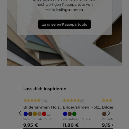
hochwertigen Passepartout von
MeinLieblingsrahmen.
zu unseren Passepartouts
Produktgalerie überspringen
Lass dich inspirieren
Durchschnittliche Bewertung von 4.9 von 5 Sternen
Durchschnittliche Bewertung von 5 vo
Durchschnittli
(20)
(3)
(5)
Bilderrahmen Holz
Bilderrahmen Holz
Bilderrahmen
Ava
Annelie
Martha
+
5
Varianten ab
7,50 €
Varianten ab
9,85 €
Varianten ab
7,60 
9,95 €
11,80 €
9,15 €