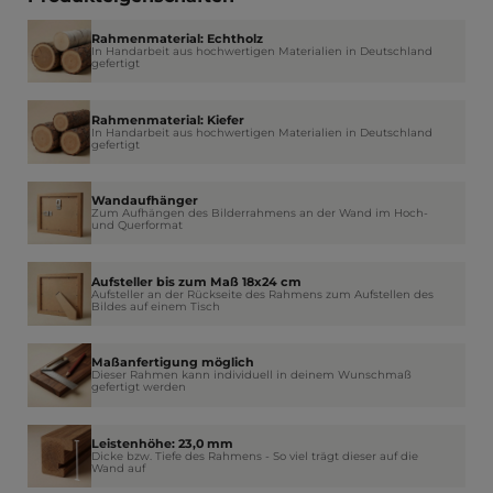
Rahmenmaterial: Echtholz
In Handarbeit aus hochwertigen Materialien in Deutschland
gefertigt
Rahmenmaterial: Kiefer
In Handarbeit aus hochwertigen Materialien in Deutschland
gefertigt
Wandaufhänger
Zum Aufhängen des Bilderrahmens an der Wand im Hoch-
und Querformat
Aufsteller bis zum Maß 18x24 cm
Aufsteller an der Rückseite des Rahmens zum Aufstellen des
Bildes auf einem Tisch
Maßanfertigung möglich
Dieser Rahmen kann individuell in deinem Wunschmaß
gefertigt werden
Leistenhöhe: 23,0 mm
Dicke bzw. Tiefe des Rahmens - So viel trägt dieser auf die
Wand auf