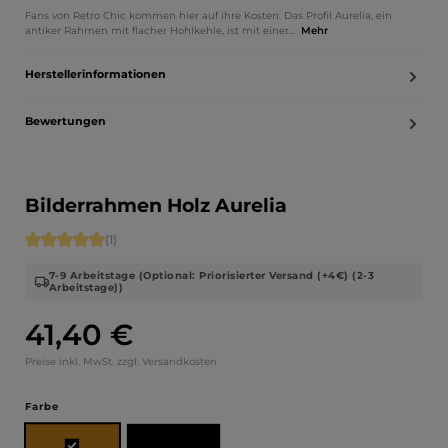
Fans von Retro Chic kommen hier auf ihre Kosten. Das Profil Aurelia, ein
antiker Rahmen mit flacher Hohlkehle, ist mit einer…
Mehr
Herstellerinformationen
Bewertungen
Bilderrahmen Holz Aurelia
Durchschnittliche Bewertung von 5 von 5 Sternen
(1)
7-9 Arbeitstage (Optional: Priorisierter Versand (+4€) (2-3
Arbeitstage))
41,40 €
Regulärer Preis:
Preise inkl. MwSt. zzgl. Versandkosten
auswählen
Farbe