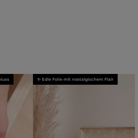
luss
✨ Edle Folie mit nostalgischem Flair