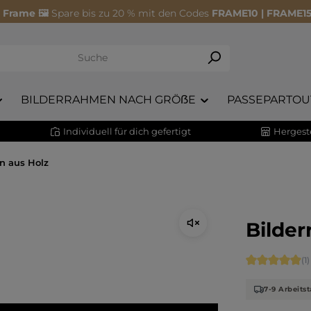
 Frame 🖼️
Spare bis zu 20 % mit den Codes
FRAME10 | FRAME15
BILDERRAHMEN NACH GRÖẞE
PASSEPARTOU
Individuell für dich gefertigt
Hergeste
n aus Holz
Bilder
Durchschnitt
(1)
7-9 Arbeitst