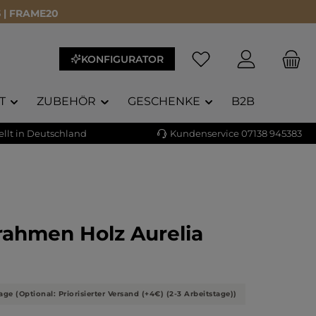
 | FRAME20
KONFIGURATOR
T
ZUBEHÖR
GESCHENKE
B2B
llt in Deutschland
Kundenservice 07138 945383
rahmen Holz Aurelia
liche Bewertung von 5 von 5 Sternen
age (Optional: Priorisierter Versand (+4€) (2-3 Arbeitstage))