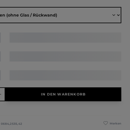
ählen
hl: Gib den gewünschten Wert ein oder benutze die Schaltfläche
IN DEN WARENKORB
Merken
:
0684,2535,42