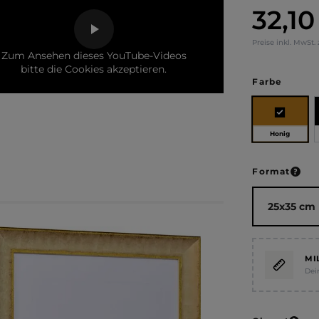
32,10
Regulärer Pr
Preise inkl. MwSt.
Zum Ansehen dieses YouTube-Videos
bitte die Cookies akzeptieren.
auswä
Farbe
Honig
ausw
Format
MI
Dei