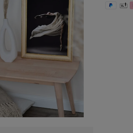
PayPal
Vorkas
K