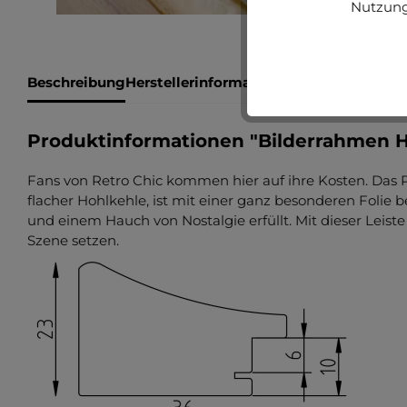
Nutzung
Beschreibung
Herstellerinformationen
Bewertungen
Produktinformationen "Bilderrahmen Ho
Fans von Retro Chic kommen hier auf ihre Kosten. Das P
flacher Hohlkehle, ist mit einer ganz besonderen Folie
und einem Hauch von Nostalgie erfüllt. Mit dieser Leist
Szene setzen.