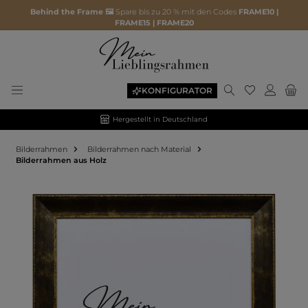
Behind the Frame 🖼️
Spare bis zu 20 % mit den Codes
FRAME10 |
FRAME15 | FRAME20
KONFIGURATOR
Hergestellt in Deutschland
Bilderrahmen
Bilderrahmen nach Material
Bilderrahmen aus Holz
Bildergalerie überspringen