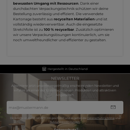
bewussten Umgang mit Ressourcen
. Dank einer
durchdachten Verpackungstechnik schützen wir deine
Bestellung zuverlässig und effizient. Die verwendete
Kartonage besteht aus
recycelten Materialien
und ist
vollständig wiederverwertbar. Auch die eingesetzte
Stretchfolie ist zu
100 % recycelbar
. Zusätzlich optimieren
wir unsere Verpackungslösungen kontinuierlich, um sie
noch umweltfreundlicher und effizienter zu gestalten.
Hergestellt in Deutschland
NEWSLETTER
Abonniere jetzt unseren regelmäßig erscheinenden Newsletter und
erfahre als einer der Ersten von neuen Produkten und attraktiven
Angeboten.
E-
Mail-
Adresse
*
Diese Seite ist durch reCAPTCHA geschützt und es gelten die
Datenschutzrichtlinie
und
Nutzungsbedingungen
.
Datenschutz