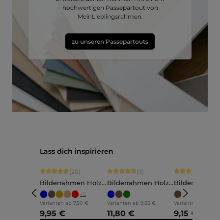
hochwertigen Passepartout von
MeinLieblingsrahmen.
zu unseren Passepartouts
Produktgalerie überspringen
Lass dich inspirieren
Durchschnittliche Bewertung von 4.9 von 5 Sternen
Durchschnittliche Bewertung von 5 vo
Durchschnittli
(20)
(3)
(5)
Bilderrahmen Holz
Bilderrahmen Holz
Bilderrahmen
Ava
Annelie
Martha
+
5
Varianten ab
7,50 €
Varianten ab
9,85 €
Varianten ab
7,60 
9,95 €
11,80 €
9,15 €