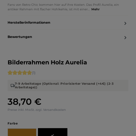
Fans von Retro Chic kommen hier auf ihre Kosten. Das Profil Aurelia, ein
antiker Rahmen mit flacher Hohlkehle, ist mit einer…
Mehr
Herstellerinformationen
Bewertungen
Bilderrahmen Holz Aurelia
Durchschnittliche Bewertung von 5 von 5 Sternen
(1)
7-9 Arbeitstage (Optional: Priorisierter Versand (+4€) (2-3
Arbeitstage))
38,70 €
Regulärer Preis:
Preise inkl. MwSt. zzgl. Versandkosten
auswählen
Farbe