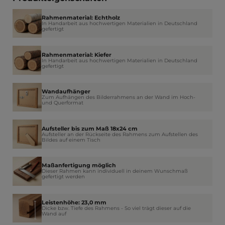
Rahmenmaterial: Echtholz
In Handarbeit aus hochwertigen Materialien in Deutschland
gefertigt
Rahmenmaterial: Kiefer
In Handarbeit aus hochwertigen Materialien in Deutschland
gefertigt
Wandaufhänger
Zum Aufhängen des Bilderrahmens an der Wand im Hoch-
und Querformat
Aufsteller bis zum Maß 18x24 cm
Aufsteller an der Rückseite des Rahmens zum Aufstellen des
Bildes auf einem Tisch
Maßanfertigung möglich
Dieser Rahmen kann individuell in deinem Wunschmaß
gefertigt werden
Leistenhöhe: 23,0 mm
Dicke bzw. Tiefe des Rahmens - So viel trägt dieser auf die
Wand auf