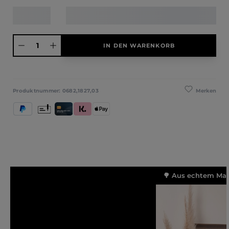
Produkt Anzahl: Gib den gewünschten Wert ein oder benutze die Schaltfläche
IN DEN WARENKORB
Merken
Produktnummer:
0682,1827,03
PayPal
Vorkasse
Kredit- und Debitkarte
Klarna (Rechnung / Ratenkauf / Sofort)
Apple Pay
🌳 Aus echtem Mass