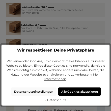
Leistenbreite: 36,0 mm
Die Breite der vorderen bzw. sichtbaren Seite des
Rahmenprofils
Falzhöhe: 6,0 mm
Der Platz im Rahmen für Glas, Bild, Passepartout und
Rückwand
Falzbreite: 6,0 mm
Wie weit der Rahmen am Rand das Glas überdeckt
Wir respektieren Deine Privatsphäre
Wir verwenden Cookies, um dir ein optimales Erlebnis auf unserer
Website zu bieten. Einige dieser Cookies sind notwendig, damit die
Website richtig funktioniert, während andere uns dabei helfen, die
Nutzung der Website zu analysieren und zu verbessern.
Mehr
Informationen
.
Datenschutzeinstellungen
Alle Cookies akzeptieren
- Datenschutz
Passendes Passepartout?
Erweitere deinen Rahmen mit einem