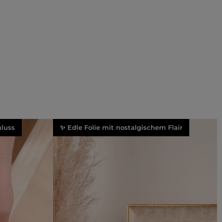
luss
✨ Edle Folie mit nostalgischem Flair