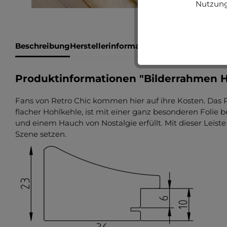
Nutzung
Beschreibung
Herstellerinformationen
Bewertungen
Produktinformationen "Bilderrahmen Ho
Fans von Retro Chic kommen hier auf ihre Kosten. Das P
flacher Hohlkehle, ist mit einer ganz besonderen Folie
und einem Hauch von Nostalgie erfüllt. Mit dieser Leist
Szene setzen.