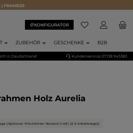
 | FRAME20
KONFIGURATOR
T
ZUBEHÖR
GESCHENKE
B2B
llt in Deutschland
Kundenservice 07138 945383
rahmen Holz Aurelia
liche Bewertung von 5 von 5 Sternen
age (Optional: Priorisierter Versand (+4€) (2-3 Arbeitstage))