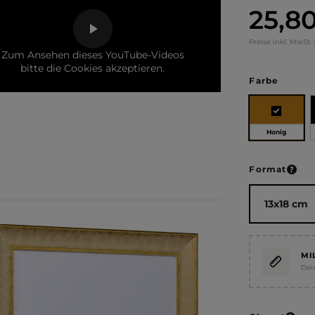
25,8
Regulärer Pr
Preise inkl. MwSt.
Zum Ansehen dieses YouTube-Videos
bitte die Cookies akzeptieren.
auswä
Farbe
Honig
ausw
Format
MI
Dei