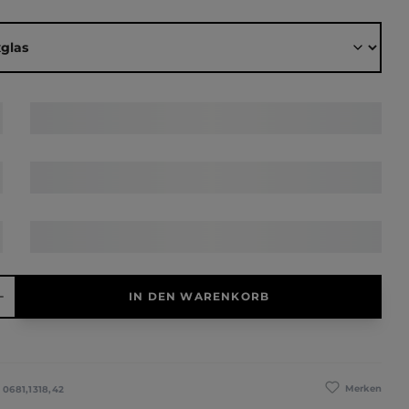
ählen
hl: Gib den gewünschten Wert ein oder benutze die Schaltfläche
IN DEN WARENKORB
Merken
:
0681,1318,42