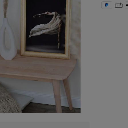
PayPal
Vorkas
A