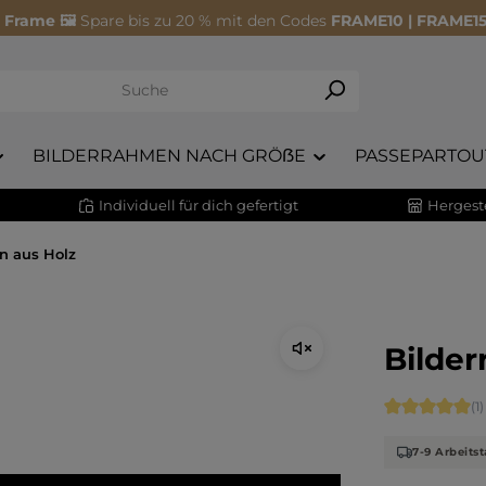
 Frame 🖼️
Spare bis zu 20 % mit den Codes
FRAME10 | FRAME15
BILDERRAHMEN NACH GRÖẞE
PASSEPARTOU
Individuell für dich gefertigt
Hergeste
n aus Holz
Bilder
Durchschnitt
(1)
7-9 Arbeitst