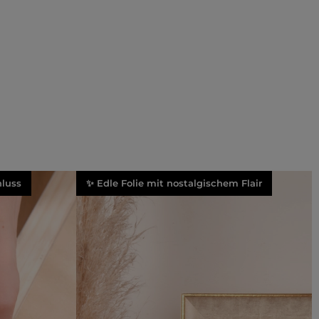
luss
✨ Edle Folie mit nostalgischem Flair