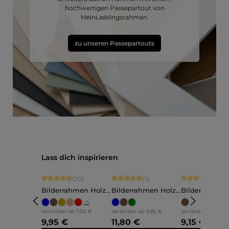
hochwertigen Passepartout von
MeinLieblingsrahmen.
zu unseren Passepartouts
Produktgalerie überspringen
Lass dich inspirieren
Durchschnittliche Bewertung von 4.9 von 5 Sternen
Durchschnittliche Bewertung von 5 vo
Durchschnittli
(20)
(3)
(5)
Bilderrahmen Holz
Bilderrahmen Holz
Bilderrahmen
Ava
Annelie
Martha
+
5
Varianten ab
7,50 €
Varianten ab
9,85 €
Varianten ab
7,60 
9,95 €
11,80 €
9,15 €