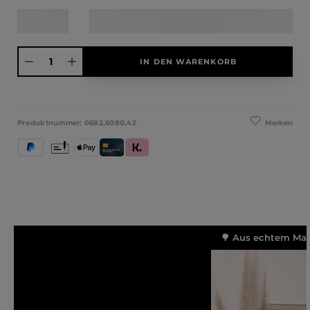
Produkt Anzahl: Gib den gewünschten Wert ein oder benutze die Schaltfläche
IN DEN WARENKORB
Merken
Produktnummer:
0682,6080,42
PayPal
Vorkasse
Apple Pay
Kredit- und Debitkarte
Klarna (Rechnung / Ratenkauf / Sofort)
🌳 Aus echtem Mass