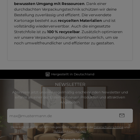
bewussten Umgang mit Ressourcen
. Dank einer
durchdachten Verpackungstechnik schützen wir deine
Bestellung zuverlässig und effizient. Die verwendete
Kartonage besteht aus
recycelten Materialien
und ist
vollständig wiederverwertbar. Auch die eingesetzte
Stretchfolie ist zu
100 % recycelbar
. Zusätzlich optimieren
wir unsere Verpackungslösungen kontinuierlich, um sie
noch umweltfreundlicher und effizienter zu gestalten.
Hergestellt in Deutschland
NEWSLETTER
Abonniere jetzt unseren regelmäßig erscheinenden Newsletter und
erfahre als einer der Ersten von neuen Produkten und attraktiven
Angeboten.
E-
Mail-
Adresse
*
Diese Seite ist durch reCAPTCHA geschützt und es gelten die
Datenschutzrichtlinie
und
Nutzungsbedingungen
.
Datenschutz