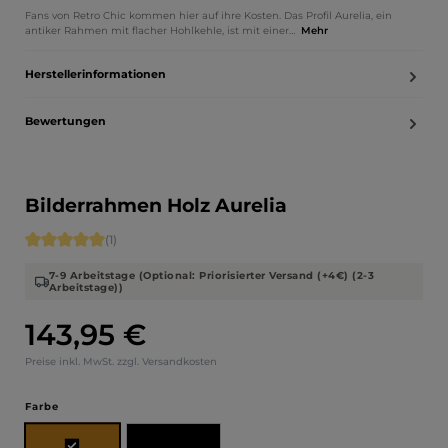
Fans von Retro Chic kommen hier auf ihre Kosten. Das Profil Aurelia, ein
antiker Rahmen mit flacher Hohlkehle, ist mit einer…
Mehr
Herstellerinformationen
Bewertungen
Bilderrahmen Holz Aurelia
Durchschnittliche Bewertung von 5 von 5 Sternen
(1)
7-9 Arbeitstage (Optional: Priorisierter Versand (+4€) (2-3
Arbeitstage))
143,95 €
Regulärer Preis:
Preise inkl. MwSt. zzgl. Versandkosten
auswählen
Farbe