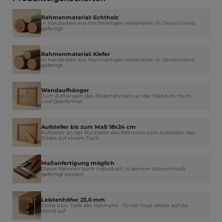
Rahmenmaterial: Echtholz
In Handarbeit aus hochwertigen Materialien in Deutschland
gefertigt
Rahmenmaterial: Kiefer
In Handarbeit aus hochwertigen Materialien in Deutschland
gefertigt
Wandaufhänger
Zum Aufhängen des Bilderrahmens an der Wand im Hoch-
und Querformat
Aufsteller bis zum Maß 18x24 cm
Aufsteller an der Rückseite des Rahmens zum Aufstellen des
Bildes auf einem Tisch
Maßanfertigung möglich
Dieser Rahmen kann individuell in deinem Wunschmaß
gefertigt werden
Leistenhöhe: 23,0 mm
Dicke bzw. Tiefe des Rahmens - So viel trägt dieser auf die
Wand auf