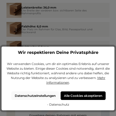
Leistenbreite: 36,0 mm
Die Breite der vorderen bzw. sichtbaren Seite des
Rahmenprofils
Falzhöhe: 6,0 mm
Der Platz im Rahmen für Glas, Bild, Passepartout und
Rückwand
Falzbreite: 6,0 mm
Wie weit der Rahmen am Rand das Glas überdeckt
Wir respektieren Deine Privatsphäre
Wir verwenden Cookies, um dir ein optimales Erlebnis auf unserer
Website zu bieten. Einige dieser Cookies sind notwendig, damit die
Website richtig funktioniert, während andere uns dabei helfen, die
Nutzung der Website zu analysieren und zu verbessern.
Mehr
Informationen
.
Datenschutzeinstellungen
Alle Cookies akzeptieren
- Datenschutz
Passendes Passepartout?
Erweitere deinen Rahmen mit einem