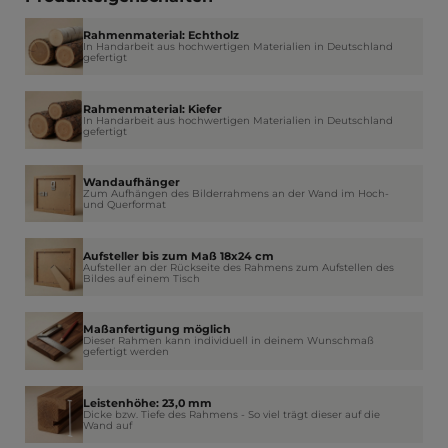
Rahmenmaterial: Echtholz
In Handarbeit aus hochwertigen Materialien in Deutschland
gefertigt
Rahmenmaterial: Kiefer
In Handarbeit aus hochwertigen Materialien in Deutschland
gefertigt
Wandaufhänger
Zum Aufhängen des Bilderrahmens an der Wand im Hoch-
und Querformat
Aufsteller bis zum Maß 18x24 cm
Aufsteller an der Rückseite des Rahmens zum Aufstellen des
Bildes auf einem Tisch
Maßanfertigung möglich
Dieser Rahmen kann individuell in deinem Wunschmaß
gefertigt werden
Leistenhöhe: 23,0 mm
Dicke bzw. Tiefe des Rahmens - So viel trägt dieser auf die
Wand auf