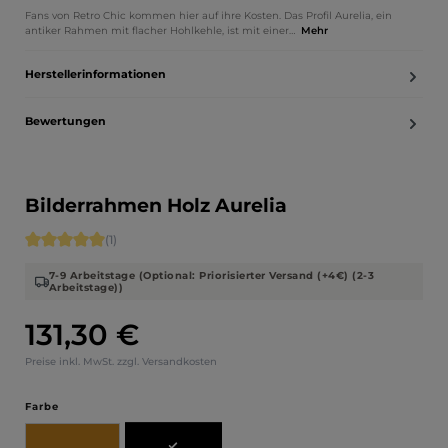
Fans von Retro Chic kommen hier auf ihre Kosten. Das Profil Aurelia, ein
antiker Rahmen mit flacher Hohlkehle, ist mit einer…
Mehr
Herstellerinformationen
Bewertungen
Bilderrahmen Holz Aurelia
Durchschnittliche Bewertung von 5 von 5 Sternen
(1)
7-9 Arbeitstage (Optional: Priorisierter Versand (+4€) (2-3
Arbeitstage))
131,30 €
Regulärer Preis:
Preise inkl. MwSt. zzgl. Versandkosten
auswählen
Farbe