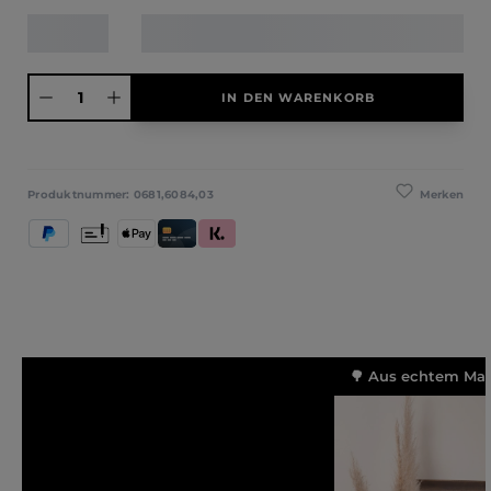
Produkt Anzahl: Gib den gewünschten Wert ein oder benutze die Schaltfläche
IN DEN WARENKORB
Merken
Produktnummer:
0681,6084,03
PayPal
Vorkasse
Apple Pay
Kredit- und Debitkarte
Klarna (Rechnung / Ratenkauf / Sofort)
🌳 Aus echtem Mass