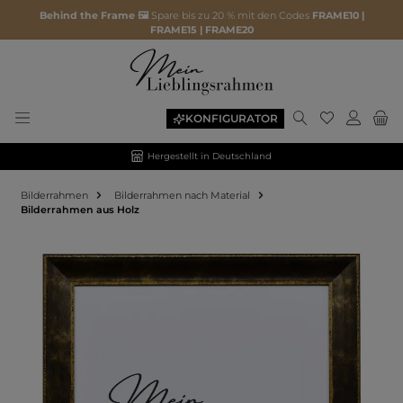
Behind the Frame 🖼️
Spare bis zu 20 % mit den Codes
FRAME10 |
FRAME15 | FRAME20
KONFIGURATOR
Hergestellt in Deutschland
Bilderrahmen
Bilderrahmen nach Material
Bilderrahmen aus Holz
Bildergalerie überspringen