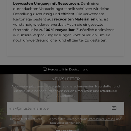
bewussten Umgang mit Ressourcen
. Dank einer
durchdachten Verpackungstechnik schützen wir deine
Bestellung zuverlässig und effizient. Die verwendete
Kartonage besteht aus
recycelten Materialien
und ist
vollständig wiederverwertbar. Auch die eingesetzte
Stretchfolie ist zu
100 % recycelbar
. Zusätzlich optimieren
wir unsere Verpackungslösungen kontinuierlich, um sie
noch umweltfreundlicher und effizienter zu gestalten.
Hergestellt in Deutschland
NEWSLETTER
Abonniere jetzt unseren regelmäßig erscheinenden Newsletter und
erfahre als einer der Ersten von neuen Produkten und attraktiven
Angeboten.
E-
Mail-
Adresse
*
Diese Seite ist durch reCAPTCHA geschützt und es gelten die
Datenschutzrichtlinie
und
Nutzungsbedingungen
.
Datenschutz