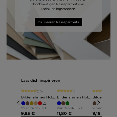
hochwertigen Passepartout von
MeinLieblingsrahmen.
zu unseren Passepartouts
Produktgalerie überspringen
Lass dich inspirieren
Durchschnittliche Bewertung von 4.9 von 5 Sternen
Durchschnittliche Bewertung von 5 vo
Durchschnittli
(20)
(3)
(5)
Bilderrahmen Holz
Bilderrahmen Holz
Bilderrahmen
Ava
Annelie
Martha
+
5
Varianten ab
7,50 €
Varianten ab
9,85 €
Varianten ab
7,60 
9,95 €
11,80 €
9,15 €