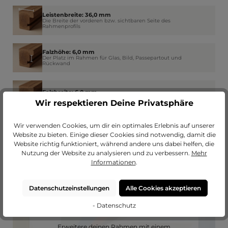
Leistenbreite: 36,0 mm
Die Breite der vorderen bzw. sichtbaren Seite des
Rahmenprofils
Falzhöhe: 6,0 mm
Der Platz im Rahmen für Glas, Bild, Passepartout und
Rückwand
Falzbreite: 6,0 mm
Wie weit der Rahmen am Rand das Glas überdeckt
Wir respektieren Deine Privatsphäre
Wir verwenden Cookies, um dir ein optimales Erlebnis auf unserer
Website zu bieten. Einige dieser Cookies sind notwendig, damit die
Website richtig funktioniert, während andere uns dabei helfen, die
Nutzung der Website zu analysieren und zu verbessern.
Mehr
Informationen
.
Datenschutzeinstellungen
Alle Cookies akzeptieren
- Datenschutz
Passendes Passepartout?
Erweitere deinen Rahmen mit einem