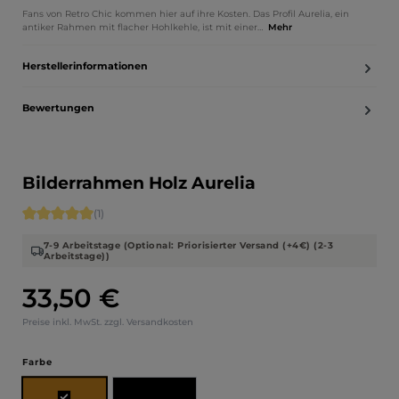
Fans von Retro Chic kommen hier auf ihre Kosten. Das Profil Aurelia, ein
antiker Rahmen mit flacher Hohlkehle, ist mit einer…
Mehr
Herstellerinformationen
Bewertungen
Bilderrahmen Holz Aurelia
Durchschnittliche Bewertung von 5 von 5 Sternen
(1)
7-9 Arbeitstage (Optional: Priorisierter Versand (+4€) (2-3
Arbeitstage))
33,50 €
Regulärer Preis:
Preise inkl. MwSt. zzgl. Versandkosten
auswählen
Farbe