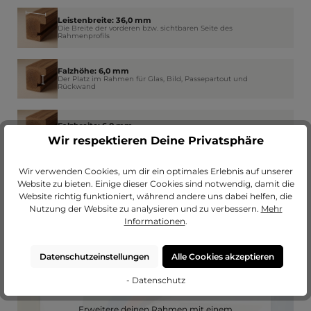
Leistenbreite: 36,0 mm
Die Breite der vorderen bzw. sichtbaren Seite des
Rahmenprofils
Falzhöhe: 6,0 mm
Der Platz im Rahmen für Glas, Bild, Passepartout und
Rückwand
Falzbreite: 6,0 mm
Wie weit der Rahmen am Rand das Glas überdeckt
Wir respektieren Deine Privatsphäre
Wir verwenden Cookies, um dir ein optimales Erlebnis auf unserer
Website zu bieten. Einige dieser Cookies sind notwendig, damit die
Website richtig funktioniert, während andere uns dabei helfen, die
Nutzung der Website zu analysieren und zu verbessern.
Mehr
Informationen
.
Datenschutzeinstellungen
Alle Cookies akzeptieren
- Datenschutz
Passendes Passepartout?
Erweitere deinen Rahmen mit einem