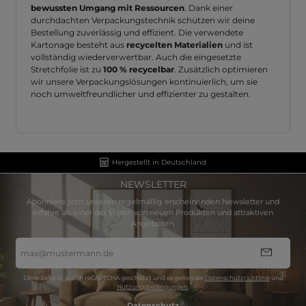
bewussten Umgang mit Ressourcen
. Dank einer
durchdachten Verpackungstechnik schützen wir deine
Bestellung zuverlässig und effizient. Die verwendete
Kartonage besteht aus
recycelten Materialien
und ist
vollständig wiederverwertbar. Auch die eingesetzte
Stretchfolie ist zu
100 % recycelbar
. Zusätzlich optimieren
wir unsere Verpackungslösungen kontinuierlich, um sie
noch umweltfreundlicher und effizienter zu gestalten.
Hergestellt in Deutschland
NEWSLETTER
Abonniere jetzt unseren regelmäßig erscheinenden Newsletter und
erfahre als einer der Ersten von neuen Produkten und attraktiven
Angeboten.
E-
Mail-
Adresse
*
Diese Seite ist durch reCAPTCHA geschützt und es gelten die
Datenschutzrichtlinie
und
Nutzungsbedingungen
.
Datenschutz