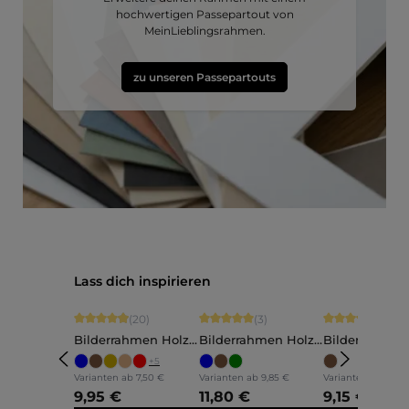
hochwertigen Passepartout von
MeinLieblingsrahmen.
zu unseren Passepartouts
Produktgalerie überspringen
Lass dich inspirieren
Durchschnittliche Bewertung von 4.9 von 5 Sternen
Durchschnittliche Bewertung von 5 vo
Durchschnittli
(20)
(3)
(5)
Bilderrahmen Holz
Bilderrahmen Holz
Bilderrahmen
Ava
Annelie
Martha
+
5
Varianten ab
7,50 €
Varianten ab
9,85 €
Varianten ab
7,60 
9,95 €
11,80 €
9,15 €