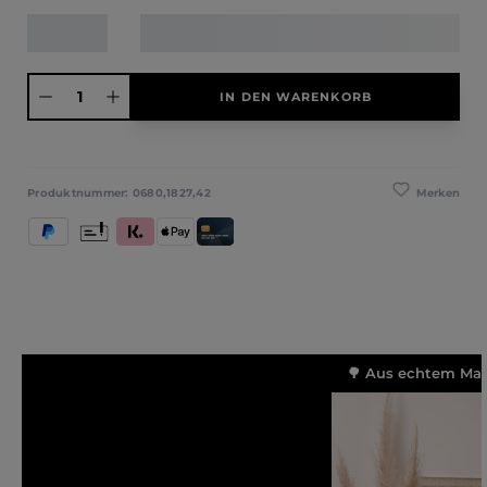
Produkt Anzahl: Gib den gewünschten Wert ein oder benutze die Schaltfläche
IN DEN WARENKORB
Merken
Produktnummer:
0680,1827,42
PayPal
Vorkasse
Klarna (Rechnung / Ratenkauf / Sofort)
Apple Pay
Kredit- und Debitkarte
🌳 Aus echtem Mass