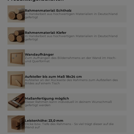
Rahmenmaterial: Echtholz
In Handarbeit aus hochwertigen Materialien in Deutschland
gefertigt
Rahmenmaterial: Kiefer
In Handarbeit aus hochwertigen Materialien in Deutschland
gefertigt
Wandaufhänger
Zum Aufhängen des Bilderrahmens an der Wand im Hoch-
und Querformat
Aufsteller bis zum Maß 18x24 cm
Aufsteller an der Rückseite des Rahmens zum Aufstellen des
Bildes auf einem Tisch
Maßanfertigung möglich
Dieser Rahmen kann individuell in deinem Wunschmaß
gefertigt werden
Leistenhöhe: 23,0 mm
Dicke bzw. Tiefe des Rahmens - So viel trägt dieser auf die
Wand auf