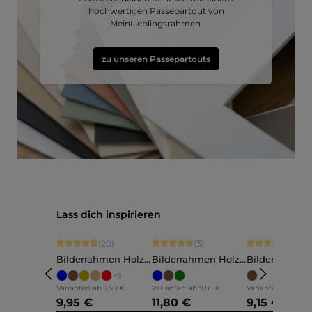
hochwertigen Passepartout von
MeinLieblingsrahmen.
zu unseren Passepartouts
Produktgalerie überspringen
Lass dich inspirieren
Durchschnittliche Bewertung von 4.9 von 5 Sternen
Durchschnittliche Bewertung von 5 vo
Durchschnittli
(20)
(3)
(5)
Bilderrahmen Holz
Bilderrahmen Holz
Bilderrahmen
Ava
Annelie
Martha
+
5
Varianten ab
7,50 €
Varianten ab
9,85 €
Varianten ab
7,60 
9,95 €
11,80 €
9,15 €