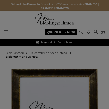
Behind the Frame 🖼️
Spare bis zu 20 % mit den Codes
FRAME10 |
FRAME15 | FRAME20
KONFIGURATOR
Hergestellt in Deutschland
Bilderrahmen
Bilderrahmen nach Material
Bilderrahmen aus Holz
Bildergalerie überspringen