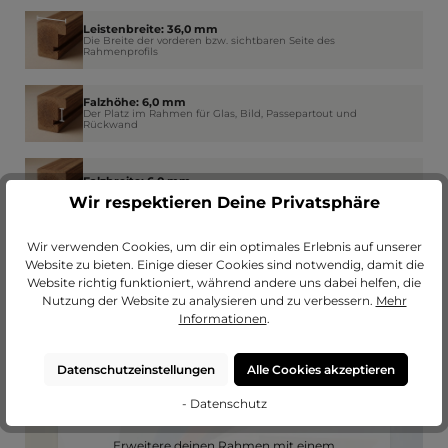
Leistenbreite: 36,0 mm
Die Breite der vorderen bzw. sichtbaren Seite des
Rahmenprofils
Falzhöhe: 6,0 mm
Der Platz im Rahmen für Glas, Bild, Passepartout und
Rückwand
Falzbreite: 6,0 mm
Wie weit der Rahmen am Rand das Glas überdeckt
Wir respektieren Deine Privatsphäre
Wir verwenden Cookies, um dir ein optimales Erlebnis auf unserer
Website zu bieten. Einige dieser Cookies sind notwendig, damit die
Website richtig funktioniert, während andere uns dabei helfen, die
Nutzung der Website zu analysieren und zu verbessern.
Mehr
Informationen
.
Datenschutzeinstellungen
Alle Cookies akzeptieren
- Datenschutz
Passendes Passepartout?
Erweitere deinen Rahmen mit einem