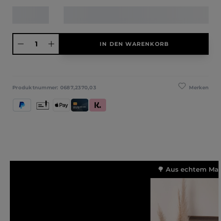
Produkt Anzahl: Gib den gewünschten Wert ein oder benutze die Schaltfläche
IN DEN WARENKORB
Merken
Produktnummer:
0687,2370,03
PayPal
Vorkasse
Apple Pay
Kredit- und Debitkarte
Klarna (Rechnung / Ratenkauf / Sofort)
🌳 Aus echtem Mass