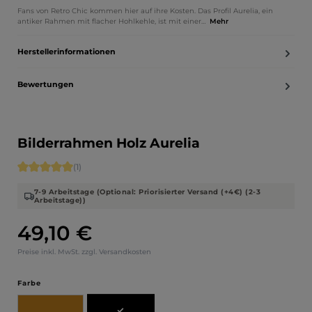
Fans von Retro Chic kommen hier auf ihre Kosten. Das Profil Aurelia, ein
antiker Rahmen mit flacher Hohlkehle, ist mit einer…
Mehr
Herstellerinformationen
Bewertungen
Bilderrahmen Holz Aurelia
Durchschnittliche Bewertung von 5 von 5 Sternen
(1)
7-9 Arbeitstage (Optional: Priorisierter Versand (+4€) (2-3
Arbeitstage))
49,10 €
Regulärer Preis:
Preise inkl. MwSt. zzgl. Versandkosten
auswählen
Farbe