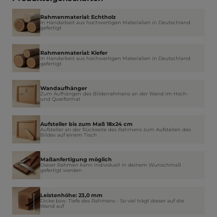
Rahmenmaterial: Echtholz
In Handarbeit aus hochwertigen Materialien in Deutschland
gefertigt
Rahmenmaterial: Kiefer
In Handarbeit aus hochwertigen Materialien in Deutschland
gefertigt
Wandaufhänger
Zum Aufhängen des Bilderrahmens an der Wand im Hoch-
und Querformat
Aufsteller bis zum Maß 18x24 cm
Aufsteller an der Rückseite des Rahmens zum Aufstellen des
Bildes auf einem Tisch
Maßanfertigung möglich
Dieser Rahmen kann individuell in deinem Wunschmaß
gefertigt werden
Leistenhöhe: 23,0 mm
Dicke bzw. Tiefe des Rahmens - So viel trägt dieser auf die
Wand auf