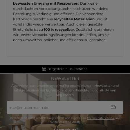
bewussten Umgang mit Ressourcen
. Dank einer
durchdachten Verpackungstechnik schützen wir deine
Bestellung zuverlässig und effizient. Die verwendete
Kartonage besteht aus
recycelten Materialien
und ist
vollständig wiederverwertbar. Auch die eingesetzte
Stretchfolie ist zu
100 % recycelbar
. Zusätzlich optimieren
wir unsere Verpackungslösungen kontinuierlich, um sie
noch umweltfreundlicher und effizienter zu gestalten.
Hergestellt in Deutschland
NEWSLETTER
Abonniere jetzt unseren regelmäßig erscheinenden Newsletter und
erfahre als einer der Ersten von neuen Produkten und attraktiven
Angeboten.
E-
Mail-
Adresse
*
Diese Seite ist durch reCAPTCHA geschützt und es gelten die
Datenschutzrichtlinie
und
Nutzungsbedingungen
.
Datenschutz