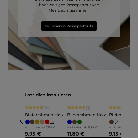
hochwertigen Passepartout von
MeinLieblingsrahmen.
zu unseren Passepartouts
Produktgalerie überspringen
Lass dich inspirieren
Durchschnittliche Bewertung von 4.9 von 5 Sternen
Durchschnittliche Bewertung von 5 vo
Durchschnittli
(20)
(3)
(5)
Bilderrahmen Holz
Bilderrahmen Holz
Bilderrahmen
Ava
Annelie
Martha
+
5
Varianten ab
7,50 €
Varianten ab
9,85 €
Varianten ab
7,60 
9,95 €
11,80 €
9,15 €