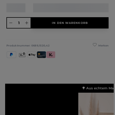
Produkt Anzahl: Gib den gewünschten Wert ein oder benutze die Schaltfläche
IN DEN WARENKORB
Merken
Produktnummer:
0689,1520,42
PayPal
Vorkasse
Apple Pay
Kredit- und Debitkarte
Klarna (Rechnung / Ratenkauf / Sofort)
🌳 Aus echtem Mass