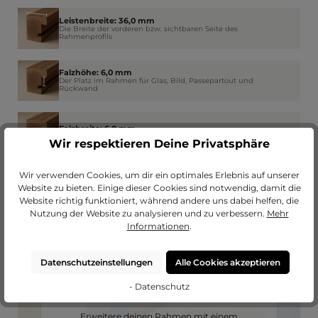
Leistenbreite: 36,0 mm
Die Breite der vorderen bzw. sichtbaren Seite des
Rahmenprofils
Falzhöhe: 6,0 mm
Der Platz im Rahmen für Glas, Bild, Passepartout und
Rückwand
Falzbreite: 6,0 mm
Wie weit der Rahmen am Rand das Glas überdeckt
Wir respektieren Deine Privatsphäre
Wir verwenden Cookies, um dir ein optimales Erlebnis auf unserer
Website zu bieten. Einige dieser Cookies sind notwendig, damit die
Website richtig funktioniert, während andere uns dabei helfen, die
Nutzung der Website zu analysieren und zu verbessern.
Mehr
Informationen
.
Datenschutzeinstellungen
Alle Cookies akzeptieren
- Datenschutz
Passendes Passepartout?
Erweitere deinen Rahmen mit einem