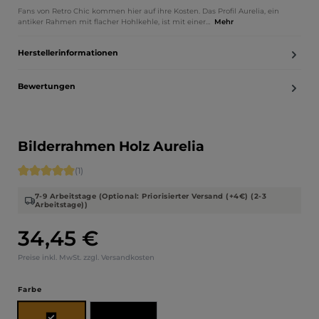
Fans von Retro Chic kommen hier auf ihre Kosten. Das Profil Aurelia, ein
antiker Rahmen mit flacher Hohlkehle, ist mit einer…
Mehr
Herstellerinformationen
Bewertungen
Bilderrahmen Holz Aurelia
Durchschnittliche Bewertung von 5 von 5 Sternen
(1)
7-9 Arbeitstage (Optional: Priorisierter Versand (+4€) (2-3
Arbeitstage))
34,45 €
Regulärer Preis:
Preise inkl. MwSt. zzgl. Versandkosten
auswählen
Farbe