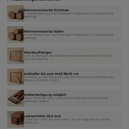
Rahmenmaterial: Echtholz
In Handarbeit aus hochwertigen Materialien in Deutschland
gefertigt
Rahmenmaterial: Kiefer
In Handarbeit aus hochwertigen Materialien in Deutschland
gefertigt
Wandaufhänger
Zum Aufhängen des Bilderrahmens an der Wand im Hoch-
und Querformat
Aufsteller bis zum Maß 18x24 cm
Aufsteller an der Rückseite des Rahmens zum Aufstellen des
Bildes auf einem Tisch
Maßanfertigung möglich
Dieser Rahmen kann individuell in deinem Wunschmaß
gefertigt werden
Leistenhöhe: 23,0 mm
Dicke bzw. Tiefe des Rahmens - So viel trägt dieser auf die
Wand auf