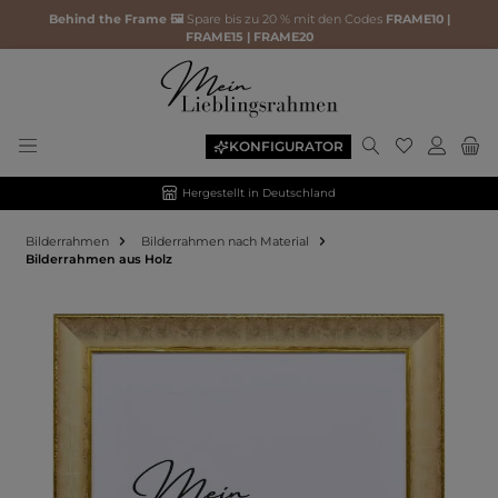
Behind the Frame 🖼️
Spare bis zu 20 % mit den Codes
FRAME10 |
FRAME15 | FRAME20
KONFIGURATOR
Hergestellt in Deutschland
Bilderrahmen
Bilderrahmen nach Material
Bilderrahmen aus Holz
Bildergalerie überspringen