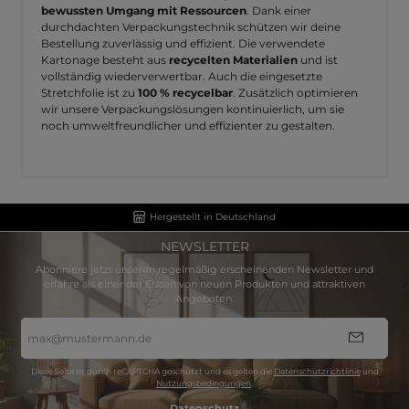
bewussten Umgang mit Ressourcen
. Dank einer
durchdachten Verpackungstechnik schützen wir deine
Bestellung zuverlässig und effizient. Die verwendete
Kartonage besteht aus
recycelten Materialien
und ist
vollständig wiederverwertbar. Auch die eingesetzte
Stretchfolie ist zu
100 % recycelbar
. Zusätzlich optimieren
wir unsere Verpackungslösungen kontinuierlich, um sie
noch umweltfreundlicher und effizienter zu gestalten.
Hergestellt in Deutschland
NEWSLETTER
Abonniere jetzt unseren regelmäßig erscheinenden Newsletter und
erfahre als einer der Ersten von neuen Produkten und attraktiven
Angeboten.
E-
Mail-
Adresse
*
Diese Seite ist durch reCAPTCHA geschützt und es gelten die
Datenschutzrichtlinie
und
Nutzungsbedingungen
.
Datenschutz