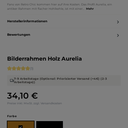
Fans von Retro Chic kommen hier auf ihre Kosten. Das Profil Aurelia, ein
antiker Rahmen mit flacher Hohlkehle, ist mit einer…
Mehr
Herstellerinformationen
Bewertungen
Bilderrahmen Holz Aurelia
Durchschnittliche Bewertung von 5 von 5 Sternen
(1)
7-9 Arbeitstage (Optional: Priorisierter Versand (+4€) (2-3
Arbeitstage))
34,10 €
Regulärer Preis:
Preise inkl. MwSt. zzgl. Versandkosten
auswählen
Farbe