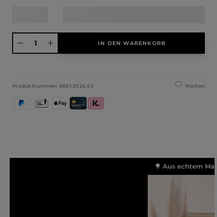
Produkt Anzahl: Gib den gewünschten Wert ein oder benutze die Schaltfläche
IN DEN WARENKORB
Merken
Produktnummer:
0681,2025,42
PayPal
Vorkasse
Apple Pay
Kredit- und Debitkarte
Klarna (Rechnung / Ratenkauf / Sofort)
🌳 Aus echtem Mass