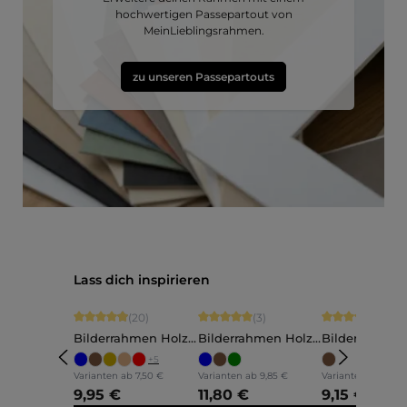
hochwertigen Passepartout von
MeinLieblingsrahmen.
zu unseren Passepartouts
Produktgalerie überspringen
Lass dich inspirieren
Durchschnittliche Bewertung von 4.9 von 5 Sternen
Durchschnittliche Bewertung von 5 vo
Durchschnittli
(20)
(3)
(5)
Bilderrahmen Holz
Bilderrahmen Holz
Bilderrahmen
Ava
Annelie
Martha
+
5
Varianten ab
7,50 €
Varianten ab
9,85 €
Varianten ab
7,60 
9,95 €
11,80 €
9,15 €