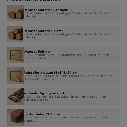
Rahmenmaterial: Echtholz
In Handarbeit aus hochwertigen Materialien in Deutschland
gefertigt
Rahmenmaterial: Kiefer
In Handarbeit aus hochwertigen Materialien in Deutschland
gefertigt
Wandaufhänger
Zum Aufhängen des Bilderrahmens an der Wand im Hoch-
und Querformat
Aufsteller bis zum Maß 18x24 cm
Aufsteller an der Rückseite des Rahmens zum Aufstellen des
Bildes auf einem Tisch
Maßanfertigung möglich
Dieser Rahmen kann individuell in deinem Wunschmaß
gefertigt werden
Leistenhöhe: 23,0 mm
Dicke bzw. Tiefe des Rahmens - So viel trägt dieser auf die
Wand auf