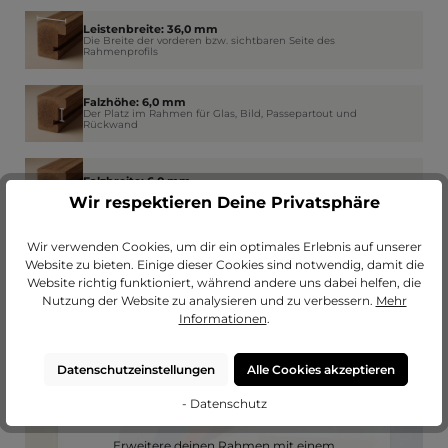
Leistenbreite: 36,0 mm
Die Breite der vorderen bzw. sichtbaren Seite des
Rahmenprofils
Falzhöhe: 6,0 mm
Der Platz im Rahmen für Glas, Bild, Passepartout und
Rückwand
Falzbreite: 6,0 mm
Wie weit der Rahmen am Rand das Glas überdeckt
Wir respektieren Deine Privatsphäre
Wir verwenden Cookies, um dir ein optimales Erlebnis auf unserer
Website zu bieten. Einige dieser Cookies sind notwendig, damit die
Website richtig funktioniert, während andere uns dabei helfen, die
Nutzung der Website zu analysieren und zu verbessern.
Mehr
Informationen
.
Datenschutzeinstellungen
Alle Cookies akzeptieren
- Datenschutz
Passendes Passepartout?
Erweitere deinen Rahmen mit einem