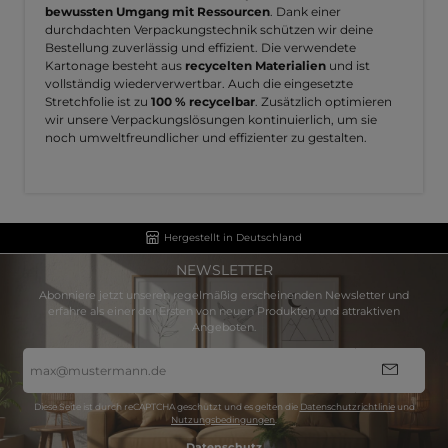
bewussten Umgang mit Ressourcen
. Dank einer
durchdachten Verpackungstechnik schützen wir deine
Bestellung zuverlässig und effizient. Die verwendete
Kartonage besteht aus
recycelten Materialien
und ist
vollständig wiederverwertbar. Auch die eingesetzte
Stretchfolie ist zu
100 % recycelbar
. Zusätzlich optimieren
wir unsere Verpackungslösungen kontinuierlich, um sie
noch umweltfreundlicher und effizienter zu gestalten.
Hergestellt in Deutschland
NEWSLETTER
Abonniere jetzt unseren regelmäßig erscheinenden Newsletter und
erfahre als einer der Ersten von neuen Produkten und attraktiven
Angeboten.
E-
Mail-
Adresse
*
Diese Seite ist durch reCAPTCHA geschützt und es gelten die
Datenschutzrichtlinie
und
Nutzungsbedingungen
.
Datenschutz