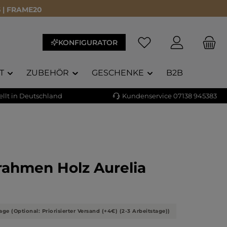
 | FRAME20
KONFIGURATOR
T
ZUBEHÖR
GESCHENKE
B2B
llt in Deutschland
Kundenservice 07138 945383
rahmen Holz Aurelia
liche Bewertung von 5 von 5 Sternen
age (Optional: Priorisierter Versand (+4€) (2-3 Arbeitstage))