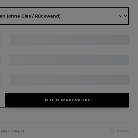
ählen
hl: Gib den gewünschten Wert ein oder benutze die Schaltfläche
IN DEN WARENKORB
Merken
:
0684,6084,42