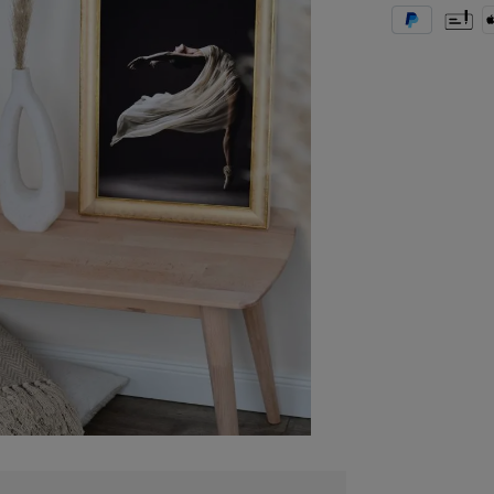
PayPal
Vorkas
A