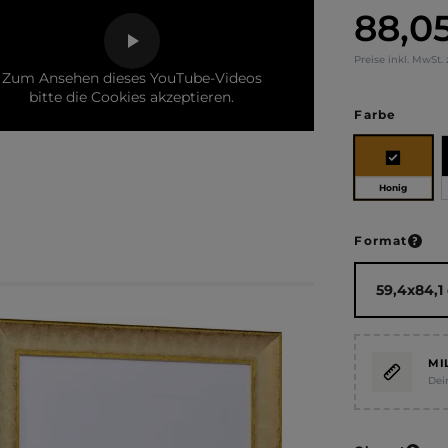
88,0
Regulärer Pr
Preise inkl. MwSt.
Zum Ansehen dieses YouTube-Videos
bitte die Cookies akzeptieren.
auswä
Farbe
Honig
ausw
Format
MI
Dei