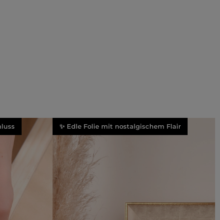
luss
✨ Edle Folie mit nostalgischem Flair