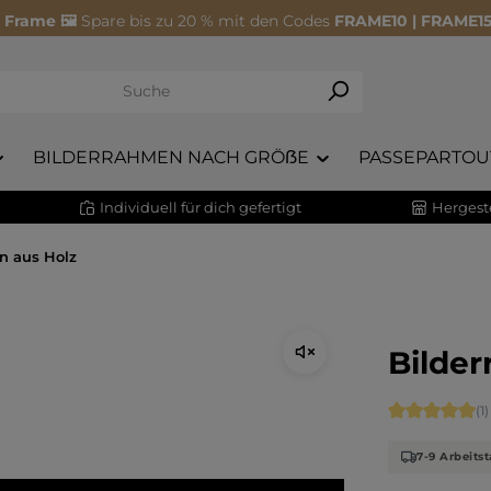
 Frame 🖼️
Spare bis zu 20 % mit den Codes
FRAME10 | FRAME15
BILDERRAHMEN NACH GRÖẞE
PASSEPARTOU
Individuell für dich gefertigt
Hergeste
n aus Holz
Bilder
Durchschnitt
(1)
7-9 Arbeitst