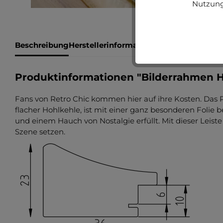
Nutzung
Beschreibung
Herstellerinformationen
Bewertungen
Produktinformationen "Bilderrahmen Ho
Fans von Retro Chic kommen hier auf ihre Kosten. Das P
flacher Hohlkehle, ist mit einer ganz besonderen Folie
und einem Hauch von Nostalgie erfüllt. Mit dieser Leist
Szene setzen.