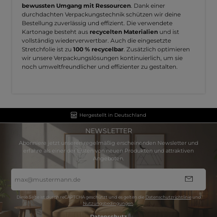
bewussten Umgang mit Ressourcen
. Dank einer
durchdachten Verpackungstechnik schützen wir deine
Bestellung zuverlässig und effizient. Die verwendete
Kartonage besteht aus
recycelten Materialien
und ist
vollständig wiederverwertbar. Auch die eingesetzte
Stretchfolie ist zu
100 % recycelbar
. Zusätzlich optimieren
wir unsere Verpackungslösungen kontinuierlich, um sie
noch umweltfreundlicher und effizienter zu gestalten.
Hergestellt in Deutschland
NEWSLETTER
Abonniere jetzt unseren regelmäßig erscheinenden Newsletter und
erfahre als einer der Ersten von neuen Produkten und attraktiven
Angeboten.
E-
Mail-
Adresse
*
Diese Seite ist durch reCAPTCHA geschützt und es gelten die
Datenschutzrichtlinie
und
Nutzungsbedingungen
.
Datenschutz