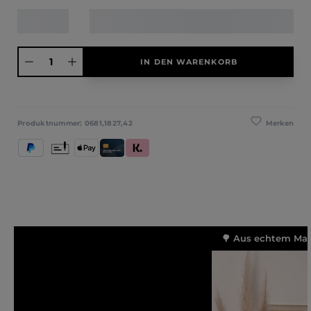
Produkt Anzahl: Gib den gewünschten Wert ein oder benutze die Schaltfläche
IN DEN WARENKORB
Merken
Produktnummer:
0681,1827,42
PayPal
Vorkasse
Apple Pay
Kredit- und Debitkarte
Klarna (Rechnung / Ratenkauf / Sofort)
🌳 Aus echtem Mass