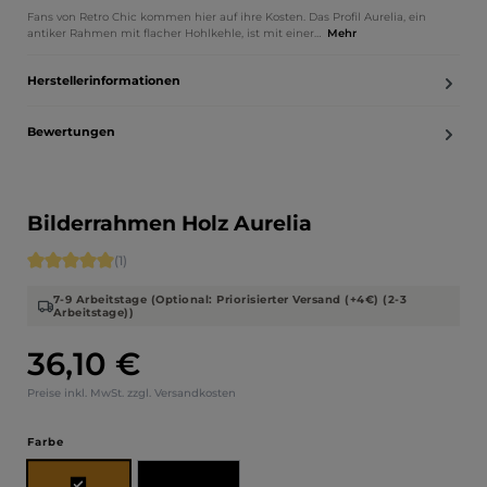
Fans von Retro Chic kommen hier auf ihre Kosten. Das Profil Aurelia, ein
antiker Rahmen mit flacher Hohlkehle, ist mit einer…
Mehr
Herstellerinformationen
Bewertungen
Bilderrahmen Holz Aurelia
Durchschnittliche Bewertung von 5 von 5 Sternen
(1)
7-9 Arbeitstage (Optional: Priorisierter Versand (+4€) (2-3
Arbeitstage))
36,10 €
Regulärer Preis:
Preise inkl. MwSt. zzgl. Versandkosten
auswählen
Farbe