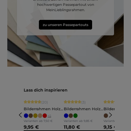
hochwertigen Passepartout von
MeinLieblingsrahmen.
zu unseren Passepartouts
Produktgalerie überspringen
Lass dich inspirieren
Durchschnittliche Bewertung von 4.9 von 5 Sternen
Durchschnittliche Bewertung von 5 vo
Durchschnittli
(20)
(3)
(5)
Bilderrahmen Holz
Bilderrahmen Holz
Bilderrahmen
Ava
Annelie
Martha
+
5
Varianten ab
7,50 €
Varianten ab
9,85 €
Varianten ab
7,60 
9,95 €
11,80 €
9,15 €