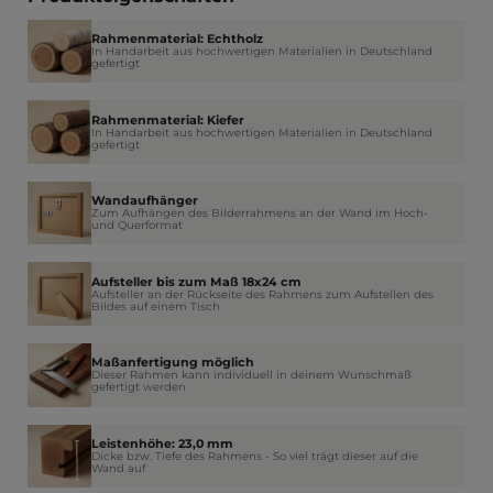
Rahmenmaterial: Echtholz
In Handarbeit aus hochwertigen Materialien in Deutschland
gefertigt
Rahmenmaterial: Kiefer
In Handarbeit aus hochwertigen Materialien in Deutschland
gefertigt
Wandaufhänger
Zum Aufhängen des Bilderrahmens an der Wand im Hoch-
und Querformat
Aufsteller bis zum Maß 18x24 cm
Aufsteller an der Rückseite des Rahmens zum Aufstellen des
Bildes auf einem Tisch
Maßanfertigung möglich
Dieser Rahmen kann individuell in deinem Wunschmaß
gefertigt werden
Leistenhöhe: 23,0 mm
Dicke bzw. Tiefe des Rahmens - So viel trägt dieser auf die
Wand auf