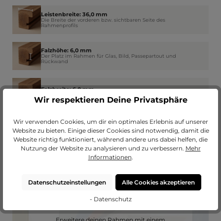
Leistenbreite: 36,0 mm
Die Breite der vorderen bzw. sichtbaren Seite des
Rahmenprofils
Falzhöhe: 6,0 mm
Der Platz im Rahmen für Glas, Bild, Passepartout und
Rückwand
Falzbreite: 6,0 mm
Wie weit der Rahmen am Rand das Glas überdeckt
Wir respektieren Deine Privatsphäre
Wir verwenden Cookies, um dir ein optimales Erlebnis auf unserer
Website zu bieten. Einige dieser Cookies sind notwendig, damit die
Website richtig funktioniert, während andere uns dabei helfen, die
Nutzung der Website zu analysieren und zu verbessern.
Mehr
Informationen
.
Datenschutzeinstellungen
Alle Cookies akzeptieren
- Datenschutz
Passendes Passepartout?
Erweitere deinen Rahmen mit einem