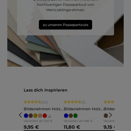
hochwertigen Passepartout von
MeinLieblingsrahmen.
zu unseren Passepartouts
Produktgalerie überspringen
Lass dich inspirieren
Durchschnittliche Bewertung von 4.9 von 5 Sternen
Durchschnittliche Bewertung von 5 vo
Durchschnittli
(20)
(3)
(5)
Bilderrahmen Holz
Bilderrahmen Holz
Bilderrahmen
Ava
Annelie
Martha
+
5
Varianten ab
7,50 €
Varianten ab
9,85 €
Varianten ab
7,60 
9,95 €
11,80 €
9,15 €