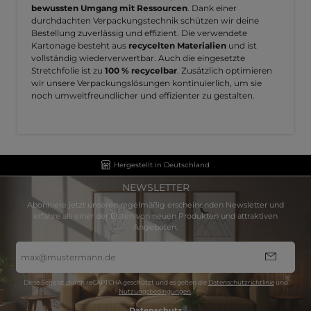
bewussten Umgang mit Ressourcen
. Dank einer
durchdachten Verpackungstechnik schützen wir deine
Bestellung zuverlässig und effizient. Die verwendete
Kartonage besteht aus
recycelten Materialien
und ist
vollständig wiederverwertbar. Auch die eingesetzte
Stretchfolie ist zu
100 % recycelbar
. Zusätzlich optimieren
wir unsere Verpackungslösungen kontinuierlich, um sie
noch umweltfreundlicher und effizienter zu gestalten.
Hergestellt in Deutschland
NEWSLETTER
Abonniere jetzt unseren regelmäßig erscheinenden Newsletter und
erfahre als einer der Ersten von neuen Produkten und attraktiven
Angeboten.
E-
Mail-
Adresse
*
Diese Seite ist durch reCAPTCHA geschützt und es gelten die
Datenschutzrichtlinie
und
Nutzungsbedingungen
.
Datenschutz