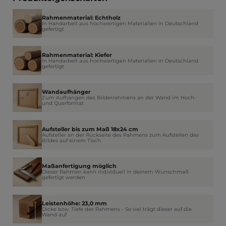
Rahmenmaterial: Echtholz
In Handarbeit aus hochwertigen Materialien in Deutschland
gefertigt
Rahmenmaterial: Kiefer
In Handarbeit aus hochwertigen Materialien in Deutschland
gefertigt
Wandaufhänger
Zum Aufhängen des Bilderrahmens an der Wand im Hoch-
und Querformat
Aufsteller bis zum Maß 18x24 cm
Aufsteller an der Rückseite des Rahmens zum Aufstellen des
Bildes auf einem Tisch
Maßanfertigung möglich
Dieser Rahmen kann individuell in deinem Wunschmaß
gefertigt werden
Leistenhöhe: 23,0 mm
Dicke bzw. Tiefe des Rahmens - So viel trägt dieser auf die
Wand auf