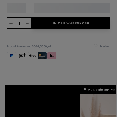
Produkt Anzahl: Gib den gewünschten Wert ein oder benutze die Schaltfläche
IN DEN WARENKORB
Merken
Produktnummer:
0684,5060,42
PayPal
Vorkasse
Apple Pay
Kredit- und Debitkarte
Klarna (Rechnung / Ratenkauf / Sofort)
🌳 Aus echtem Mass