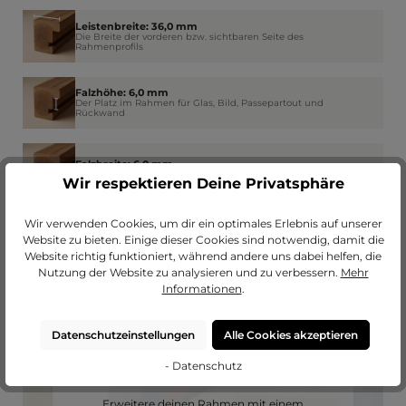
Leistenbreite: 36,0 mm
Die Breite der vorderen bzw. sichtbaren Seite des
Rahmenprofils
Falzhöhe: 6,0 mm
Der Platz im Rahmen für Glas, Bild, Passepartout und
Rückwand
Falzbreite: 6,0 mm
Wie weit der Rahmen am Rand das Glas überdeckt
Wir respektieren Deine Privatsphäre
Wir verwenden Cookies, um dir ein optimales Erlebnis auf unserer
Website zu bieten. Einige dieser Cookies sind notwendig, damit die
Website richtig funktioniert, während andere uns dabei helfen, die
Nutzung der Website zu analysieren und zu verbessern.
Mehr
Informationen
.
Datenschutzeinstellungen
Alle Cookies akzeptieren
- Datenschutz
Passendes Passepartout?
Erweitere deinen Rahmen mit einem