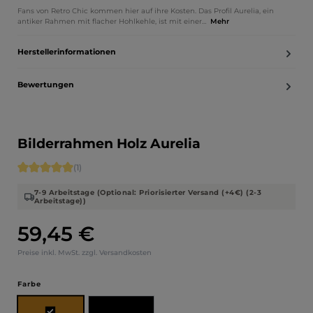
Fans von Retro Chic kommen hier auf ihre Kosten. Das Profil Aurelia, ein
antiker Rahmen mit flacher Hohlkehle, ist mit einer…
Mehr
Herstellerinformationen
Bewertungen
Bilderrahmen Holz Aurelia
Durchschnittliche Bewertung von 5 von 5 Sternen
(1)
7-9 Arbeitstage (Optional: Priorisierter Versand (+4€) (2-3
Arbeitstage))
59,45 €
Regulärer Preis:
Preise inkl. MwSt. zzgl. Versandkosten
auswählen
Farbe